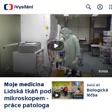
Clo
Search
9 min
Moje medicína
Další díl
Lidská tkáň pod
Biologická
léčba
9 min
mikroskopem -
práce patologa