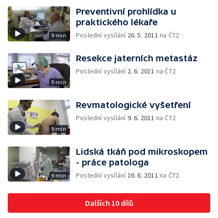
Preventivní prohlídka u
praktického lékaře
Poslední vysílání
26. 5. 2011
na ČT2
9 min
Resekce jaterních metastáz
Poslední vysílání
2. 6. 2011
na ČT2
9 min
Revmatologické vyšetření
Poslední vysílání
9. 6. 2011
na ČT2
9 min
Lidská tkáň pod mikroskopem
- práce patologa
Poslední vysílání
16. 6. 2011
na ČT2
9 min
Dalších 10 dílů