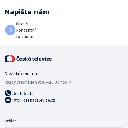
Napište nám
Otevřít
kontaktní
formulář
Divácké centrum
každý všední den:
8:00—16:00 hodin
261 136 113
info@ceskatelevize.cz
Vzhled