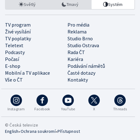
Světlý
Tmavý
Systém
TV program
Pro média
Živé vysílání
Reklama
TV poplatky
Studio Brno
Teletext
Studio Ostrava
Podcasty
Rada ČT
Počasí
Kariéra
E-shop
Podávání námětů
Mobilní a TV aplikace
Časté dotazy
Vše o ČT
Kontakty
Instagram
Facebook
YouTube
X
Threads
© Česká televize
•
•
English
Ochrana soukromí
Přístupnost