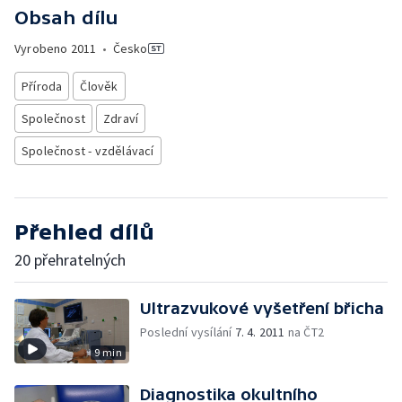
Obsah dílu
Vyrobeno
2011
•
Česko
Příroda
Člověk
Společnost
Zdraví
Společnost - vzdělávací
Přehled dílů
20 přehratelných
Ultrazvukové vyšetření břicha
Poslední vysílání
7. 4. 2011
na ČT2
9 min
Diagnostika okultního