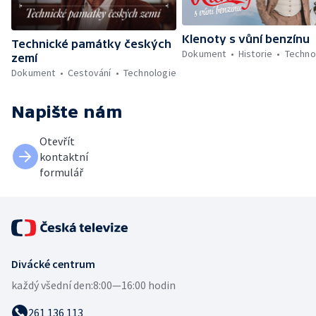
Klenoty s vůní benzínu
Technické památky českých
Dokument
Historie
Techno
zemí
Dokument
Cestování
Technologie
Napište nám
Otevřít
kontaktní
formulář
Divácké centrum
každý všední den:
8:00—16:00 hodin
261 136 113