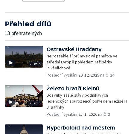
Přehled dílů
13 přehratelných
Ostravské Hradčany
Nejrozsáhlejší průmyslová památka ve
střední Evropě pohledem režisérky
26 min
P. Všelichové
Poslední vysílání
29. 12. 2025
na ČT24
Železo bratří Kleinů
Dozvuky zašlé slávy podnikavých
jesenických sourozenců pohledem režiséra
26 min
J. Bařinky
Poslední vysílání
25. 1. 2026
na ČT2
Hyperboloid nad městem