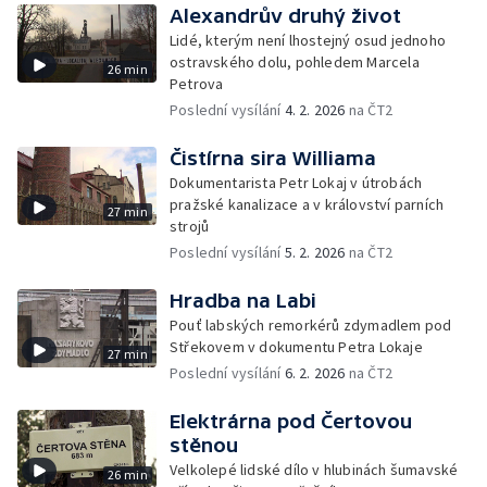
Alexandrův druhý život
Lidé, kterým není lhostejný osud jednoho
ostravského dolu, pohledem Marcela
26 min
Petrova
Poslední vysílání
4. 2. 2026
na ČT2
Čistírna sira Williama
Dokumentarista Petr Lokaj v útrobách
pražské kanalizace a v království parních
27 min
strojů
Poslední vysílání
5. 2. 2026
na ČT2
Hradba na Labi
Pouť labských remorkérů zdymadlem pod
Střekovem v dokumentu Petra Lokaje
27 min
Poslední vysílání
6. 2. 2026
na ČT2
Elektrárna pod Čertovou
stěnou
Velkolepé lidské dílo v hlubinách šumavské
26 min