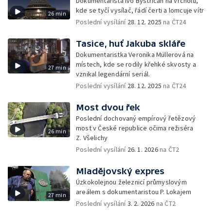
Dokumentarista Ivo Bystřičan na vrcholu,
kde se tyčí vysílač, řádí čerti a lomcuje vítr
26 min
Poslední vysílání
28. 12. 2025
na ČT24
Tasice, huť Jakuba skláře
Dokumentaristka Veronika Müllerová na
místech, kde se rodily křehké skvosty a
27 min
vznikal legendární seriál.
Poslední vysílání
28. 12. 2025
na ČT24
Most dvou řek
Poslední dochovaný empírový řetězový
most v České republice očima režiséra
26 min
Z. Všelichy
Poslední vysílání
26. 1. 2026
na ČT2
Mladějovský expres
Úzkokolejnou železnicí průmyslovým
areálem s dokumentaristou P. Lokajem
27 min
Poslední vysílání
3. 2. 2026
na ČT2