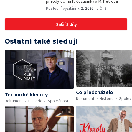
přírody očima P. Kožušníka a M. Petrova
Poslední vysílání
7. 2. 2026
na ČT2
Další 3 díly
Ostatní také sledují
Co předcházelo
Technické klenoty
Dokument
Historie
Společ
Dokument
Historie
Společnost