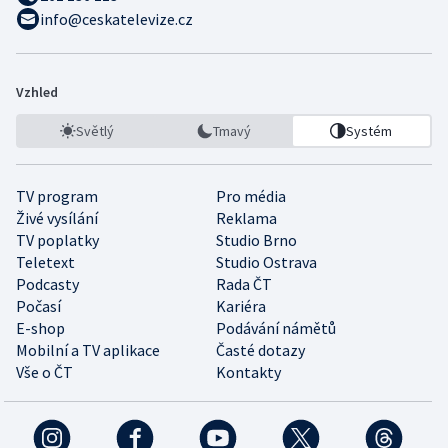
info@ceskatelevize.cz
Vzhled
Světlý
Tmavý
Systém
TV program
Pro média
Živé vysílání
Reklama
TV poplatky
Studio Brno
Teletext
Studio Ostrava
Podcasty
Rada ČT
Počasí
Kariéra
E-shop
Podávání námětů
Mobilní a TV aplikace
Časté dotazy
Vše o ČT
Kontakty