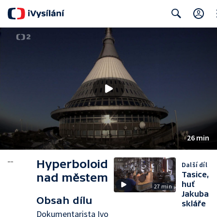
Cl
Search
26 min
Hyperboloid
Další díl
Tasice,
nad městem
huť
27 min
Jakuba
Obsah dílu
skláře
Dokumentarista Ivo