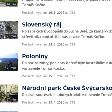
26 min
Tomáš Kočko.
Poslední vysílání
16. 5. 2026
na ČT2
Slovenský ráj
Po žebřících k vodopádu do Suché Belé, za kamzíky do
27 min
střevíčníku pantoflíčku vás zavede Tomáš Kočko.
Poslední vysílání
14. 5. 2026
na ČT2
Poloniny
Do hor za zubry, pod hory k dřevěným kostelíkům a d
27 min
vás zavede Tomáš Kočko.
Poslední vysílání
15. 5. 2026
na ČT2
Národní park České Švýcarsk
Do skal, soutěsek i hlubokých údolí vás zavede Tomá
27 min
Poslední vysílání
29. 4. 2026
na ČT2