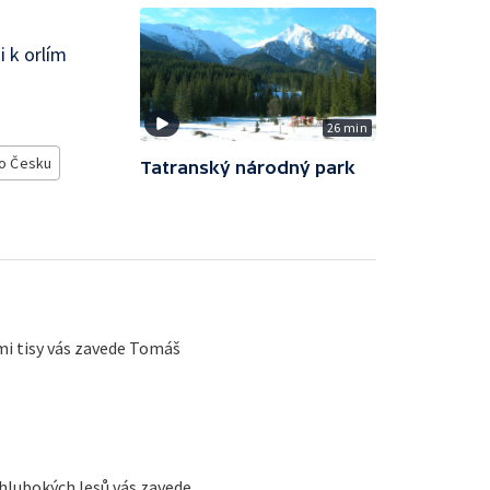
 k orlím
26 min
o Česku
Tatranský národný park
mi tisy vás zavede Tomáš
hlubokých lesů vás zavede