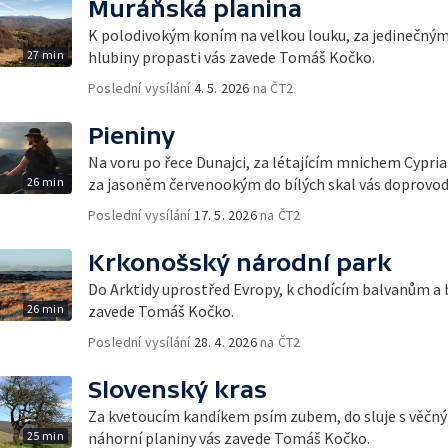
Muráňská planina
K polodivokým koním na velkou louku, za jedinečným 
27 min
hlubiny propasti vás zavede Tomáš Kočko.
Poslední vysílání
4. 5. 2026
na ČT2
Pieniny
Na voru po řece Dunajci, za létajícím mnichem Cypr
26 min
za jasoněm červenookým do bílých skal vás doprovo
Poslední vysílání
17. 5. 2026
na ČT2
Krkonošský národní park
Do Arktidy uprostřed Evropy, k chodícím balvanům a
26 min
zavede Tomáš Kočko.
Poslední vysílání
28. 4. 2026
na ČT2
Slovenský kras
Za kvetoucím kandíkem psím zubem, do sluje s věčný
25 min
náhorní planiny vás zavede Tomáš Kočko.