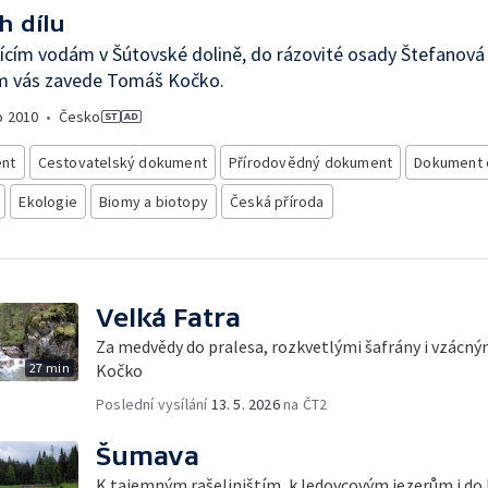
h dílu
ícím vodám v Šútovské dolině, do rázovité osady Štefanová i
m vás zavede Tomáš Kočko.
o
2010
•
Česko
nt
Cestovatelský dokument
Přírodovědný dokument
Dokument 
Ekologie
Biomy a biotopy
Česká příroda
Velká Fatra
Za medvědy do pralesa, rozkvetlými šafrány i vzácný
27 min
Kočko
Poslední vysílání
13. 5. 2026
na ČT2
Šumava
K tajemným rašeliništím, k ledovcovým jezerům i do 