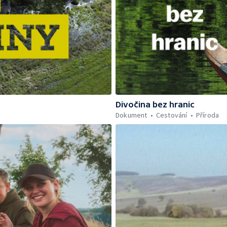
Divočina bez hranic
Dokument
Cestování
Příroda