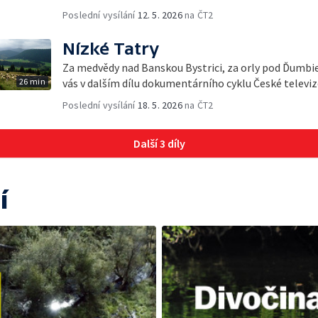
Poslední vysílání
12. 5. 2026
na ČT2
Nízké Tatry
Za medvědy nad Banskou Bystrici, za orly pod Ďumb
26 min
vás v dalším dílu dokumentárního cyklu České telev
Poslední vysílání
18. 5. 2026
na ČT2
Další 3 díly
í