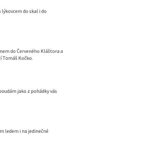
lýkovcem do skal i do
ianem do Červeného Kláštora a
dí Tomáš Kočko.
 boudám jako z pohádky vás
m ledem i na jedinečné