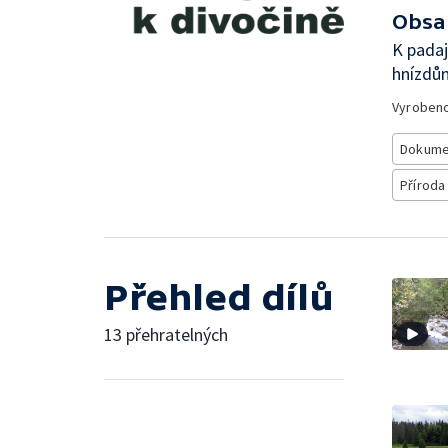
Obsa
K padaj
hnízdů
Vyroben
Dokume
Příroda
Přehled dílů
13 přehratelných