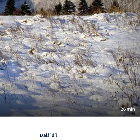
26 min
Další díl