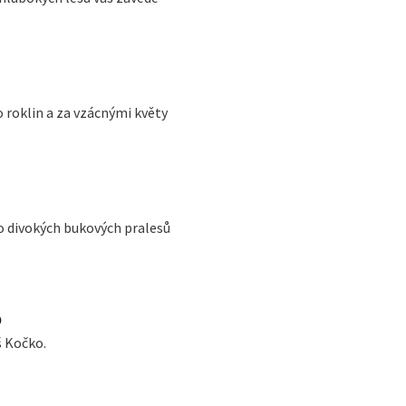
 roklin a za vzácnými květy
o divokých bukových pralesů
o
š Kočko.