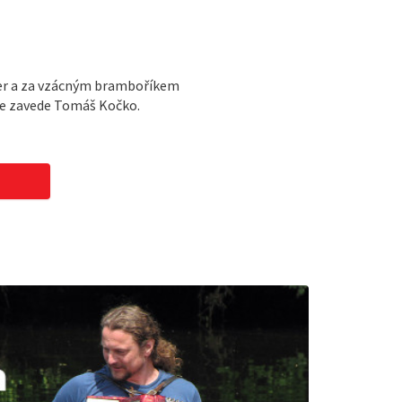
ier a za vzácným bramboříkem
ize zavede Tomáš Kočko.