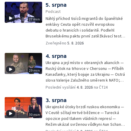
5. srpna
Podcast
Náhlý příchod tisíců migrantů do španělské
27 min
enklávy Ceuta opět rozvířil evropskou
debatu o hranicích i solidaritě. Podlehl
Bruselskému paktu první zatěžkávací test,
nebo Španělsko situaci zvládlo? Analytik
Zveřejněno
5. 8. 2026
Českého rozhlasu Viktor Daněk v podcastu
zahraniční redakce ČT24 Za horizont
4. srpna
rozkrývá zákulisní spory mezi Madridem a
Ukrajina a její místo v obranných aliancích —
Římem, politickou instrumentaci migrace ze
Ruský útok na trhovce v Chersonu — Příběh
29 min
strany sousedních států i fakt, proč jsou
Kanaďanky, který bojuje za Ukrajinu — Ostrá
volání po uzavření Schengenu spíše
slova Valerije Zalužného směrem k NATO;
vzkazem domácím voličům než reálným
Situace v Chersonu — Pětadvacet
Poslední vysílání
4. 8. 2026
na ČT24
řešením. Moderuje Barbora Maxová
amerických států žaluje prezidenta — Vratká
židle pod ředitelem FIFA — Itálie se chystá
3. srpna
na návrat jaderné energetiky
Ukrajinské útoky brzdí ruskou ekonomiku —
V Ceutě sčítají mrtvé běžence — Turecká
30 min
opozice pod tlakem vládních represí —
Režim ukázal svrženou vůdkyni Aun Schan
Su Ťij — Evropu sužují požáry — Na Borneu