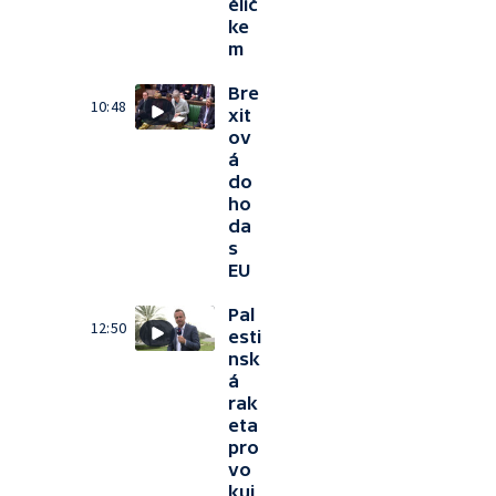
ělíč
ke
m
Bre
10:48
xit
ov
á
do
ho
da
s
EU
Pal
12:50
esti
nsk
á
rak
eta
pro
vo
kuj