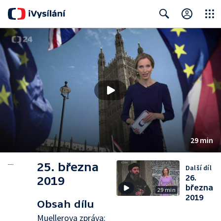
Close
Search
29 min
25. března
Další díl
26.
2019
března
29 min
2019
Obsah dílu
Muellerova zpráva: