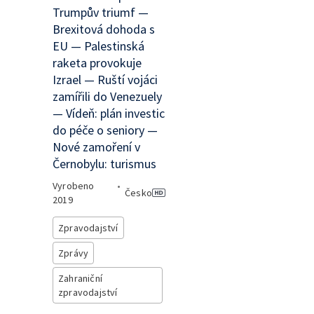
Trumpův triumf —
Brexitová dohoda s
EU — Palestinská
raketa provokuje
Izrael — Ruští vojáci
zamířili do Venezuely
— Vídeň: plán investic
do péče o seniory —
Nové zamoření v
Černobylu: turismus
Vyrobeno
•
Česko
2019
Zpravodajství
Zprávy
Zahraniční
zpravodajství