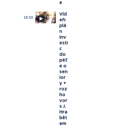
e
Víd
18:50
eň:
plá
n
inv
esti
c
do
péč
e o
sen
ior
y +
roz
ho
vor
s J.
Hra
bět
em