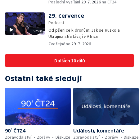
ukrajinského obilí ohrožovaný Ruskem —
Poslední vysílání
29. 7. 2026
na ČT24
Japonsko po ničivém zemětřesení — Tak
trochu jiná lanovka
29. července
Podcast
Od pšenice k dronům: Jak se Rusko a
35 min
Ukrajina střetávají v Africe
Zveřejněno
29. 7. 2026
Dalších 10 dílů
Ostatní také sledují
90’ ČT24
Události, komentáře
Zpravodajství
Zprávy
Diskuze
Zpravodajství
Zprávy
Diskuze