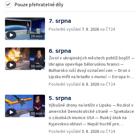
Pouze přehratelné díly
7. srpna
Poslední vysílání
7. 8. 2026
na ČT24
29 min
6. srpna
Život v ukrajinských městech poblíž bojišť —
Ukrajina opevňuje běloruskou hranici —
30 min
Bulharsko ruší dvojí označení cen — Dron v
Lipsku mířil na letadlo s municí — Evropa trpí
nedostatkem srážek — Nové záběry erupcí
Poslední vysílání
6. 8. 2026
na ČT24
na povrchu Slunce — Toulaví psi v Kosovu
5. srpna
Výbušné drony na letišti v Lipsku — Rozkol v
americké Demokratické straně — Spekulace
30 min
o zásobách munice USA — Ruský útok na
Kyjevskou oblast — Nepál truchlí pro
horolezce — Ruský útok na Kyjevskou oblast
Poslední vysílání
5. 8. 2026
na ČT24
— Snaha o návrat tygrů do Kazachstánu