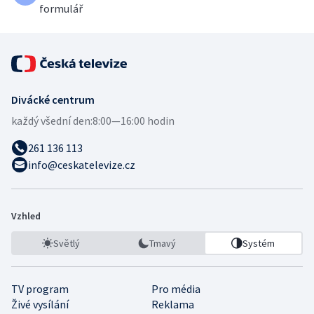
formulář
Divácké centrum
každý všední den:
8:00—16:00 hodin
261 136 113
info@ceskatelevize.cz
Vzhled
Světlý
Tmavý
Systém
TV program
Pro média
Živé vysílání
Reklama