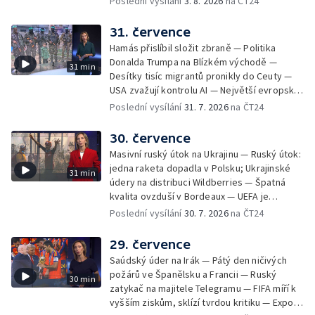
Poslední vysílání
3. 8. 2026
na ČT24
se přemnožili krokodýli
31. července
Hamás přislíbil složit zbraně — Politika
Donalda Trumpa na Blízkém východě —
31 min
Desítky tisíc migrantů pronikly do Ceuty —
USA zvažují kontrolu AI — Největší evropské
toky vysychají
Poslední vysílání
31. 7. 2026
na ČT24
30. července
Masivní ruský útok na Ukrajinu — Ruský útok:
jedna raketa dopadla v Polsku; Ukrajinské
31 min
údery na distribuci Wildberries — Špatná
kvalita ovzduší v Bordeaux — UEFA je
připravená bojkotovat MS ve fotbale —
Poslední vysílání
30. 7. 2026
na ČT24
Tisíce migrantů pronikly na španělské území
— Republikáni tvrdí, že Fauci pohrdá
29. července
Kongresem — Největší socha Panny Marie v
Saúdský úder na Irák — Pátý den ničivých
Evropě
požárů ve Španělsku a Francii — Ruský
30 min
zatykač na majitele Telegramu — FIFA míří k
vyšším ziskům, sklízí tvrdou kritiku — Export