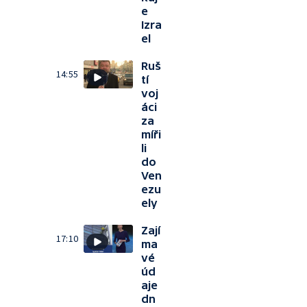
e
Izra
el
Ruš
14:55
tí
voj
áci
za
míři
li
do
Ven
ezu
ely
Zají
17:10
ma
vé
úd
aje
dn