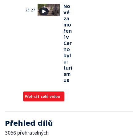
No
25:27
vé
za
mo
řen
í v
Čer
no
byl
u:
turi
sm
us
Přehrát celé video
Přehled dílů
3056 přehratelných