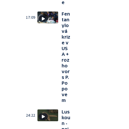
e
Fen
17:09
tan
ylo
vá
kriz
e v
US
A +
roz
ho
vor
s P.
Po
po
ve
m
Lus
24:22
kou
n -