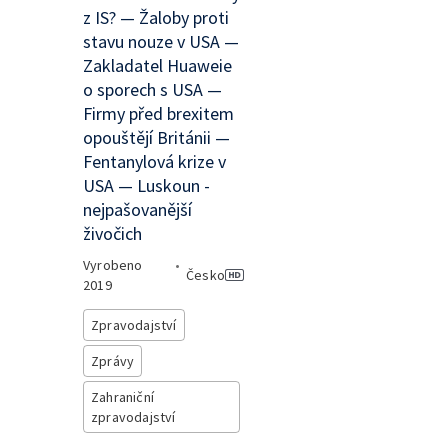
z IS? — Žaloby proti
stavu nouze v USA —
Zakladatel Huaweie
o sporech s USA —
Firmy před brexitem
opouštějí Británii —
Fentanylová krize v
USA — Luskoun -
nejpašovanější
živočich
Vyrobeno
•
Česko
2019
Zpravodajství
Zprávy
Zahraniční
zpravodajství