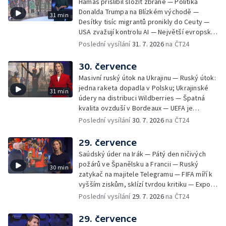
Hamás přislíbil složit zbraně — Politika
Donalda Trumpa na Blízkém východě —
31 min
Desítky tisíc migrantů pronikly do Ceuty —
USA zvažují kontrolu AI — Největší evropské
toky vysychají
Poslední vysílání
31. 7. 2026
na ČT24
30. července
Masivní ruský útok na Ukrajinu — Ruský útok:
jedna raketa dopadla v Polsku; Ukrajinské
31 min
údery na distribuci Wildberries — Špatná
kvalita ovzduší v Bordeaux — UEFA je
připravená bojkotovat MS ve fotbale —
Poslední vysílání
30. 7. 2026
na ČT24
Tisíce migrantů pronikly na španělské území
— Republikáni tvrdí, že Fauci pohrdá
29. července
Kongresem — Největší socha Panny Marie v
Saúdský úder na Irák — Pátý den ničivých
Evropě
požárů ve Španělsku a Francii — Ruský
30 min
zatykač na majitele Telegramu — FIFA míří k
vyšším ziskům, sklízí tvrdou kritiku — Export
ukrajinského obilí ohrožovaný Ruskem —
Poslední vysílání
29. 7. 2026
na ČT24
Japonsko po ničivém zemětřesení — Tak
trochu jiná lanovka
29. července