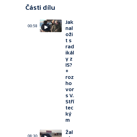
Části dílu
Jak
00:58
nal
oži
t s
rad
ikál
y z
IS?
+
roz
ho
vor
s V.
Stří
tec
ký
m
Žal
08:30