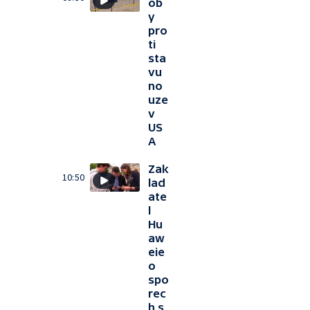
ob
y
pro
ti
sta
vu
no
uze
v
US
A
Zak
10:50
lad
ate
l
Hu
aw
eie
o
spo
rec
h s