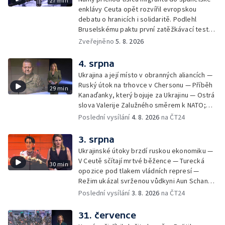
27 min
enklávy Ceuta opět rozvířil evropskou
debatu o hranicích i solidaritě. Podlehl
Bruselskému paktu první zatěžkávací test,
nebo Španělsko situaci zvládlo? Analytik
Zveřejněno
5. 8. 2026
Českého rozhlasu Viktor Daněk v podcastu
zahraniční redakce ČT24 Za horizont
4. srpna
rozkrývá zákulisní spory mezi Madridem a
Ukrajina a její místo v obranných aliancích —
Římem, politickou instrumentaci migrace ze
Ruský útok na trhovce v Chersonu — Příběh
29 min
strany sousedních států i fakt, proč jsou
Kanaďanky, který bojuje za Ukrajinu — Ostrá
volání po uzavření Schengenu spíše
slova Valerije Zalužného směrem k NATO;
vzkazem domácím voličům než reálným
Situace v Chersonu — Pětadvacet
Poslední vysílání
4. 8. 2026
na ČT24
řešením. Moderuje Barbora Maxová
amerických států žaluje prezidenta — Vratká
židle pod ředitelem FIFA — Itálie se chystá
3. srpna
na návrat jaderné energetiky
Ukrajinské útoky brzdí ruskou ekonomiku —
V Ceutě sčítají mrtvé běžence — Turecká
30 min
opozice pod tlakem vládních represí —
Režim ukázal svrženou vůdkyni Aun Schan
Su Ťij — Evropu sužují požáry — Na Borneu
Poslední vysílání
3. 8. 2026
na ČT24
se přemnožili krokodýli
31. července