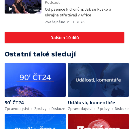
Podcast
Od pšenice k dronům: Jak se Rusko a
35 min
Ukrajina střetávají v Africe
Zveřejněno
29. 7. 2026
Dalších 10 dílů
Ostatní také sledují
90’ ČT24
Události, komentáře
Zpravodajství
Zprávy
Diskuze
Zpravodajství
Zprávy
Diskuze