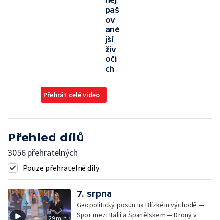
nej
paš
ov
aně
jší
živ
oči
ch
Přehrát celé video
Přehled dílů
3056 přehratelných
Pouze přehratelné díly
7. srpna
Geopolitický posun na Blízkém východě —
Spor mezi Itálií a Španělskem — Drony v
29 min