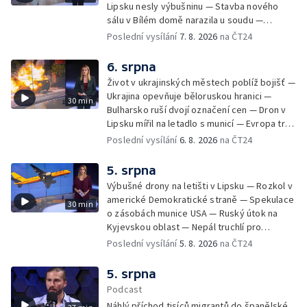
Lipsku nesly výbušninu — Stavba nového
sálu v Bílém domě narazila u soudu —
Severní polokouli sužuje sucho —
Poslední vysílání
7. 8. 2026
na ČT24
Identifikace obětí volyňských masakrů —
Teror osadníků na Západním břehu —
6. srpna
Záchrana netopýrů v Itálii
Život v ukrajinských městech poblíž bojišť —
Ukrajina opevňuje běloruskou hranici —
30 min
Bulharsko ruší dvojí označení cen — Dron v
Lipsku mířil na letadlo s municí — Evropa trpí
nedostatkem srážek — Nové záběry erupcí
Poslední vysílání
6. 8. 2026
na ČT24
na povrchu Slunce — Toulaví psi v Kosovu
5. srpna
Výbušné drony na letišti v Lipsku — Rozkol v
americké Demokratické straně — Spekulace
30 min
o zásobách munice USA — Ruský útok na
Kyjevskou oblast — Nepál truchlí pro
horolezce — Ruský útok na Kyjevskou oblast
Poslední vysílání
5. 8. 2026
na ČT24
— Snaha o návrat tygrů do Kazachstánu
5. srpna
Podcast
Náhlý příchod tisíců migrantů do španělské