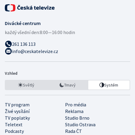
Divácké centrum
každý všední den:
8:00—16:00 hodin
261 136 113
info@ceskatelevize.cz
Vzhled
Světlý
Tmavý
Systém
TV program
Pro média
Živé vysílání
Reklama
TV poplatky
Studio Brno
Teletext
Studio Ostrava
Podcasty
Rada ČT