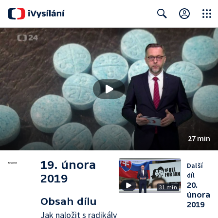
Close
Search
27 min
19. února
Další
díl
2019
20.
31 min
února
Obsah dílu
2019
Jak naložit s radikály