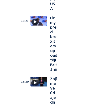
US
A
Fir
13:21
my
pře
d
bre
xit
em
op
ouš
tějí
Brit
ánii
Zají
15:39
ma
vé
úd
aje
dn