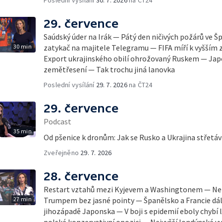
Poslední vysílání
30. 7. 2026
na ČT24
29. července
Saúdský úder na Irák — Pátý den ničivých požárů ve Š
30 min
zatykač na majitele Telegramu — FIFA míří k vyšším z
Export ukrajinského obilí ohrožovaný Ruskem — Jap
zemětřesení — Tak trochu jiná lanovka
Poslední vysílání
29. 7. 2026
na ČT24
29. července
Podcast
35 min
Od pšenice k dronům: Jak se Rusko a Ukrajina střetáva
Zveřejněno
29. 7. 2026
28. července
Restart vztahů mezi Kyjevem a Washingtonem — Net
27 min
Trumpem bez jasné pointy — Španělsko a Francie dá
jihozápadě Japonska — V boji s epidemií eboly chybí l