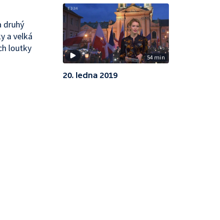
a druhý
y a velká
ch loutky
54 min
20. ledna 2019
a