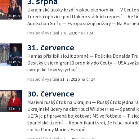
3. srpna
Ukrajinské útoky brzdí ruskou ekonomiku — V Ceutě 
30 min
Turecká opozice pod tlakem vládních represí — Reži
Aun Schan Su Ťij — Evropu sužují požáry — Na Borneu
Poslední vysílání
3. 8. 2026
na ČT24
31. července
Hamás přislíbil složit zbraně — Politika Donalda T
31 min
Desítky tisíc migrantů pronikly do Ceuty — USA zvažu
evropské toky vysychají
Poslední vysílání
31. 7. 2026
na ČT24
30. července
Masivní ruský útok na Ukrajinu — Ruský útok: jedna r
31 min
Ukrajinské údery na distribuci Wildberries — Špatná 
UEFA je připravená bojkotovat MS ve fotbale — Tisíc
španělské území — Republikáni tvrdí, že Fauci pohr
socha Panny Marie v Evropě