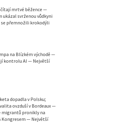
sčítají mrtvé běžence —
m ukázal svrženou vůdkyni
 se přemnožili krokodýli
rumpa na Blízkém východě —
jí kontrolu AI — Největší
aketa dopadla v Polsku;
kvalita ovzduší v Bordeaux —
e migrantů pronikly na
dá Kongresem — Největší