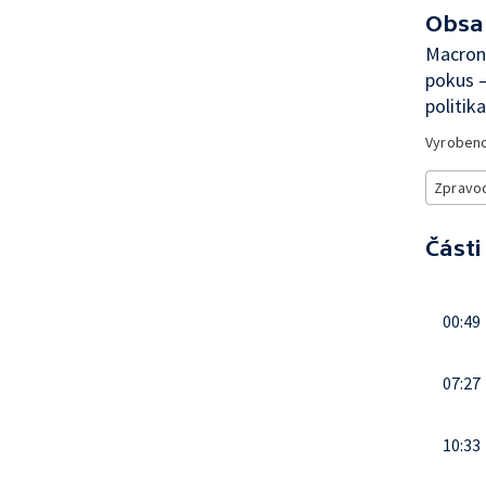
Obsa
Macronů
pokus —
politik
Vyroben
Zpravod
Části
00:49
07:27
10:33