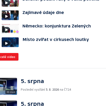
Zajímavé údaje dne
Německo: konjunktura Zelených
Místo zvířat v cirkusech loutky
 celé video
5. srpna
Poslední vysílání
5. 8. 2026
na ČT24
30 min
5. srpna