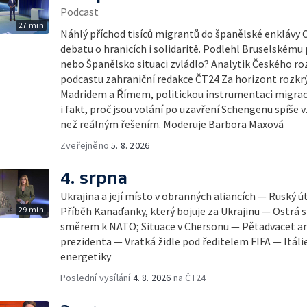
Podcast
27 min
Náhlý příchod tisíců migrantů do španělské enklávy 
debatu o hranicích i solidaritě. Podlehl Bruselskému 
nebo Španělsko situaci zvládlo? Analytik Českého ro
podcastu zahraniční redakce ČT24 Za horizont rozkrý
Madridem a Římem, politickou instrumentaci migrace
i fakt, proč jsou volání po uzavření Schengenu spíš
než reálným řešením. Moderuje Barbora Maxová
Zveřejněno
5. 8. 2026
4. srpna
Ukrajina a její místo v obranných aliancích — Ruský 
29 min
Příběh Kanaďanky, který bojuje za Ukrajinu — Ostrá s
směrem k NATO; Situace v Chersonu — Pětadvacet am
prezidenta — Vratká židle pod ředitelem FIFA — Itáli
energetiky
Poslední vysílání
4. 8. 2026
na ČT24