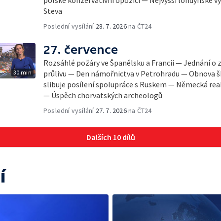
polské konzervativní opozici — Nejvyšší londýnské 
Steva
Poslední vysílání
28. 7. 2026
na ČT24
27. července
Rozsáhlé požáry ve Španělsku a Francii — Jednání 
30 min
průlivu — Den námořnictva v Petrohradu — Obnova š
slibuje posílení spolupráce s Ruskem — Německá reak
— Úspěch chorvatských archeologů
Poslední vysílání
27. 7. 2026
na ČT24
Dalších 10 dílů
í