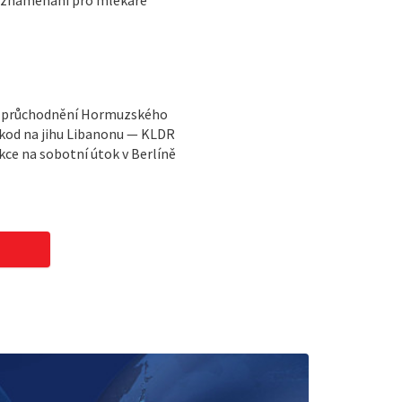
vyznamenání pro mlékaře
o zprůchodnění Hormuzského
kod na jihu Libanonu — KLDR
ce na sobotní útok v Berlíně