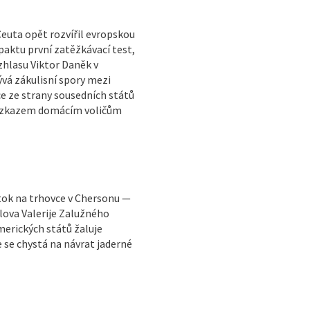
Ceuta opět rozvířil evropskou
paktu první zatěžkávací test,
zhlasu Viktor Daněk v
vá zákulisní spory mezi
 ze strany sousedních států
e vzkazem domácím voličům
útok na trhovce v Chersonu —
lova Valerije Zalužného
erických států žaluje
e se chystá na návrat jaderné