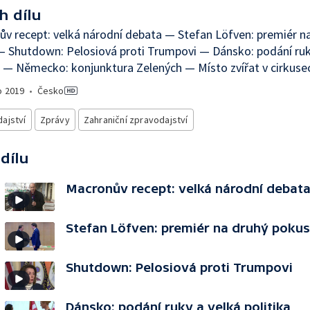
h dílu
v recept: velká národní debata — Stefan Löfven: premiér n
 Shutdown: Pelosiová proti Trumpovi — Dánsko: podání ruk
a — Německo: konjunktura Zelených — Místo zvířat v cirkuse
o
2019
•
Česko
ajství
Zprávy
Zahraniční zpravodajství
 dílu
Macronův recept: velká národní debat
Stefan Löfven: premiér na druhý pokus
Shutdown: Pelosiová proti Trumpovi
Dánsko: podání ruky a velká politika