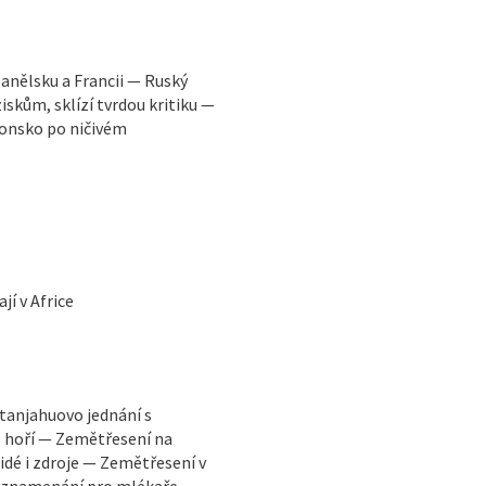
panělsku a Francii — Ruský
iskům, sklízí tvrdou kritiku —
onsko po ničivém
jí v Africe
anjahuovo jednání s
l hoří — Zemětřesení na
idé i zdroje — Zemětřesení v