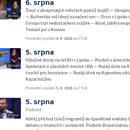
6. srpna
Život v ukrajinských městech poblíž bojišť — Ukrajin
30 min
— Bulharsko ruší dvojí označení cen — Dron v Lipsku m
Evropa trpí nedostatkem srážek — Nové záběry erupc
Toulaví psi v Kosovu
Poslední vysílání
6. 8. 2026
na ČT24
5. srpna
Výbušné drony na letišti v Lipsku — Rozkol v americ
30 min
Spekulace o zásobách munice USA — Ruský útok na K
truchlí pro horolezce — Ruský útok na Kyjevskou obl
Kazachstánu
Poslední vysílání
5. 8. 2026
na ČT24
5. srpna
Podcast
27 min
Náhlý příchod tisíců migrantů do španělské enklávy 
debatu o hranicích i solidaritě. Podlehl Bruselskému 