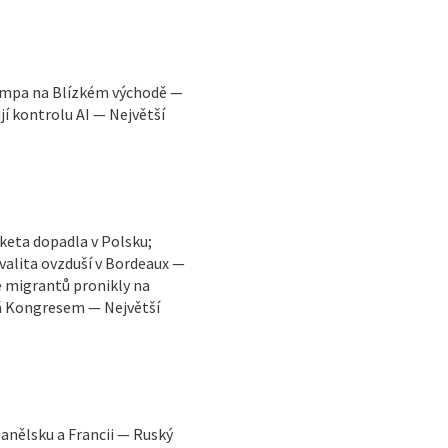
rumpa na Blízkém východě —
jí kontrolu AI — Největší
aketa dopadla v Polsku;
kvalita ovzduší v Bordeaux —
e migrantů pronikly na
dá Kongresem — Největší
panělsku a Francii — Ruský