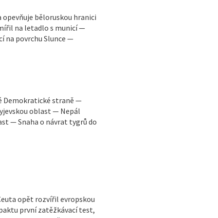
a opevňuje běloruskou hranici
ířil na letadlo s municí —
í na povrchu Slunce —
ké Demokratické straně —
yjevskou oblast — Nepál
ast — Snaha o návrat tygrů do
Ceuta opět rozvířil evropskou
paktu první zatěžkávací test,