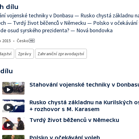
h dílu
ní vojenské techniky v Donbasu — Rusko chystá základnu na
ech — Tvrdý život běženců v Německu — Polsko v očekávání
ude osud syrského prezidenta? — Nová bondovka
o
2015
•
Česko
ajství
Zprávy
Zahraniční zpravodajství
 dílu
Stahování vojenské techniky v Donbas
Rusko chystá základnu na Kurilských o
+ rozhovor s M. Karasem
Tvrdý život běženců v Německu
Polsko v očekávání voleb