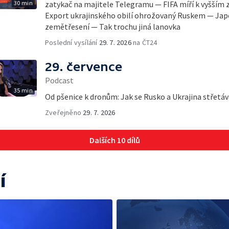
30 min
zatykač na majitele Telegramu — FIFA míří k vyšším z
Export ukrajinského obilí ohrožovaný Ruskem — Jap
zemětřesení — Tak trochu jiná lanovka
Poslední vysílání
29. 7. 2026
na ČT24
29. července
Podcast
35 min
Od pšenice k dronům: Jak se Rusko a Ukrajina střetáva
Zveřejněno
29. 7. 2026
Dalších 10 dílů
í