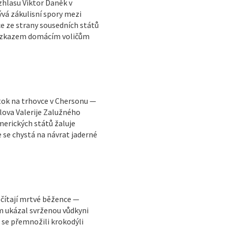
zhlasu Viktor Daněk v
vá zákulisní spory mezi
 ze strany sousedních států
e vzkazem domácím voličům
útok na trhovce v Chersonu —
lova Valerije Zalužného
erických států žaluje
e se chystá na návrat jaderné
sčítají mrtvé běžence —
m ukázal svrženou vůdkyni
 se přemnožili krokodýli