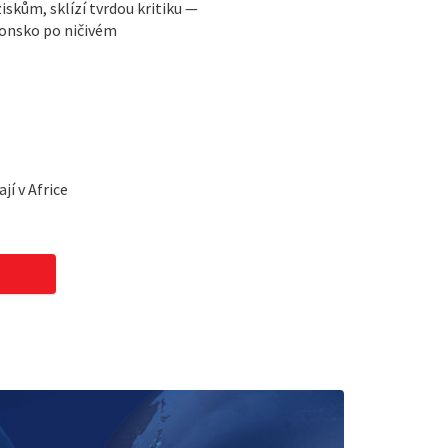
iskům, sklízí tvrdou kritiku —
onsko po ničivém
jí v Africe