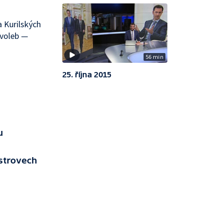
 Kurilských
 voleb —
56 min
25. října 2015
u
strovech