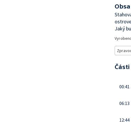
Obsa
Stahová
ostrov
Jaký b
Vyroben
Zpravod
Části
00:41
06:13
12:44