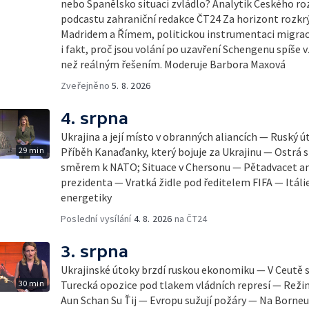
nebo Španělsko situaci zvládlo? Analytik Českého ro
podcastu zahraniční redakce ČT24 Za horizont rozkrý
Madridem a Římem, politickou instrumentaci migrace
i fakt, proč jsou volání po uzavření Schengenu spíš
než reálným řešením. Moderuje Barbora Maxová
Zveřejněno
5. 8. 2026
4. srpna
Ukrajina a její místo v obranných aliancích — Ruský 
29 min
Příběh Kanaďanky, který bojuje za Ukrajinu — Ostrá s
směrem k NATO; Situace v Chersonu — Pětadvacet am
prezidenta — Vratká židle pod ředitelem FIFA — Itáli
energetiky
Poslední vysílání
4. 8. 2026
na ČT24
3. srpna
Ukrajinské útoky brzdí ruskou ekonomiku — V Ceutě 
30 min
Turecká opozice pod tlakem vládních represí — Reži
Aun Schan Su Ťij — Evropu sužují požáry — Na Borneu