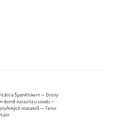
+
Itálií a Španělskem — Drony
ém domě narazila u soudu —
 volyňských masakrů — Teror
tálii