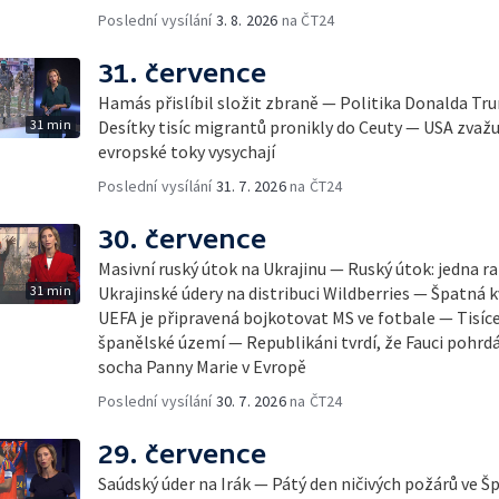
Poslední vysílání
3. 8. 2026
na ČT24
31. července
Hamás přislíbil složit zbraně — Politika Donalda T
31 min
Desítky tisíc migrantů pronikly do Ceuty — USA zvažu
evropské toky vysychají
Poslední vysílání
31. 7. 2026
na ČT24
30. července
Masivní ruský útok na Ukrajinu — Ruský útok: jedna r
31 min
Ukrajinské údery na distribuci Wildberries — Špatná 
UEFA je připravená bojkotovat MS ve fotbale — Tisíc
španělské území — Republikáni tvrdí, že Fauci pohr
socha Panny Marie v Evropě
Poslední vysílání
30. 7. 2026
na ČT24
29. července
Saúdský úder na Irák — Pátý den ničivých požárů ve Š