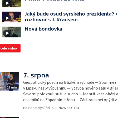
Jaký bude osud syrského prezidenta? 
rozhovor s J. Krausem
Nová bondovka
 celé video
7. srpna
Geopolitický posun na Blízkém východě — Spor mezi 
29 min
v Lipsku nesly výbušninu — Stavba nového sálu v Bíl
Severní polokouli sužuje sucho — Identifikace obětí
osadníků na Západním břehu — Záchrana netopýrů v I
Poslední vysílání
7. 8. 2026
na ČT24