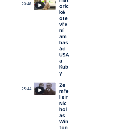
Hist
20:48
oric
ké
ote
vře
ní
am
bas
ád
USA
a
Kub
y
Ze
25:44
mře
l sir
Nic
hol
as
Win
ton