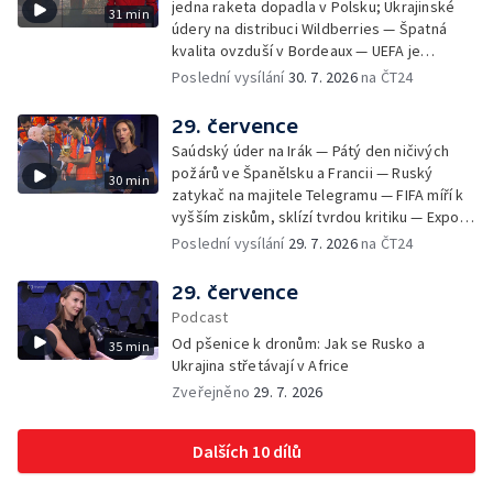
jedna raketa dopadla v Polsku; Ukrajinské
31 min
údery na distribuci Wildberries — Špatná
kvalita ovzduší v Bordeaux — UEFA je
připravená bojkotovat MS ve fotbale —
Poslední vysílání
30. 7. 2026
na ČT24
Tisíce migrantů pronikly na španělské území
— Republikáni tvrdí, že Fauci pohrdá
29. července
Kongresem — Největší socha Panny Marie v
Saúdský úder na Irák — Pátý den ničivých
Evropě
požárů ve Španělsku a Francii — Ruský
30 min
zatykač na majitele Telegramu — FIFA míří k
vyšším ziskům, sklízí tvrdou kritiku — Export
ukrajinského obilí ohrožovaný Ruskem —
Poslední vysílání
29. 7. 2026
na ČT24
Japonsko po ničivém zemětřesení — Tak
trochu jiná lanovka
29. července
Podcast
Od pšenice k dronům: Jak se Rusko a
35 min
Ukrajina střetávají v Africe
Zveřejněno
29. 7. 2026
Dalších 10 dílů