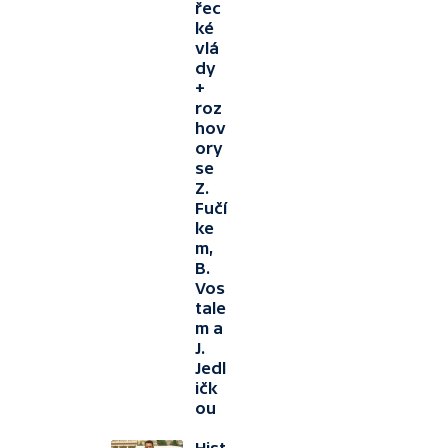
řec
ké
vlá
dy
+
roz
hov
ory
se
Z.
Fučí
ke
m,
B.
Vos
tale
m a
J.
Jedl
ičk
ou