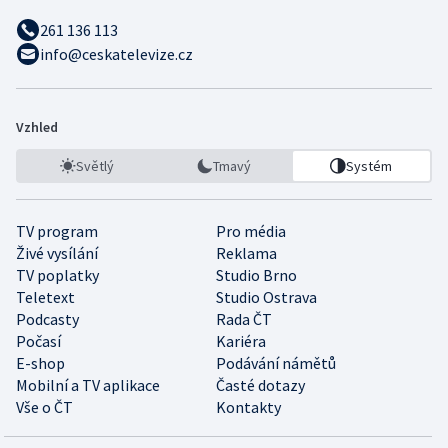
261 136 113
info@ceskatelevize.cz
Vzhled
Světlý
Tmavý
Systém
TV program
Pro média
Živé vysílání
Reklama
TV poplatky
Studio Brno
Teletext
Studio Ostrava
Podcasty
Rada ČT
Počasí
Kariéra
E-shop
Podávání námětů
Mobilní a TV aplikace
Časté dotazy
Vše o ČT
Kontakty