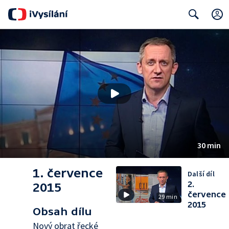
Search
30 min
1. července
Další díl
2.
2015
července
29 min
2015
Obsah dílu
Nový obrat řecké