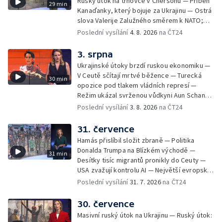
Ruský útok na trhovce v Chersonu — Příběh
29 min
strany sousedních států i fakt, proč jsou
Kanaďanky, který bojuje za Ukrajinu — Ostrá
volání po uzavření Schengenu spíše
slova Valerije Zalužného směrem k NATO;
vzkazem domácím voličům než reálným
Situace v Chersonu — Pětadvacet
Poslední vysílání
4. 8. 2026
na ČT24
řešením. Moderuje Barbora Maxová
amerických států žaluje prezidenta — Vratká
židle pod ředitelem FIFA — Itálie se chystá
3. srpna
na návrat jaderné energetiky
Ukrajinské útoky brzdí ruskou ekonomiku —
V Ceutě sčítají mrtvé běžence — Turecká
30 min
opozice pod tlakem vládních represí —
Režim ukázal svrženou vůdkyni Aun Schan
Su Ťij — Evropu sužují požáry — Na Borneu
Poslední vysílání
3. 8. 2026
na ČT24
se přemnožili krokodýli
31. července
Hamás přislíbil složit zbraně — Politika
Donalda Trumpa na Blízkém východě —
31 min
Desítky tisíc migrantů pronikly do Ceuty —
USA zvažují kontrolu AI — Největší evropské
toky vysychají
Poslední vysílání
31. 7. 2026
na ČT24
30. července
Masivní ruský útok na Ukrajinu — Ruský útok: