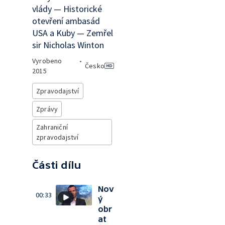
vlády — Historické
otevření ambasád
USA a Kuby — Zemřel
sir Nicholas Winton
Vyrobeno
•
Česko
2015
Zpravodajství
Zprávy
Zahraniční
zpravodajství
Části dílu
Nov
00:33
ý
obr
at