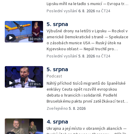
Lipsku mířil na letadlo s municí — Evropa trpí
nedostatkem srážek — Nové záběry erupcí
Poslední vysílání
6. 8. 2026
na ČT24
na povrchu Slunce — Toulaví psi v Kosovu
5. srpna
Výbušné drony na letišti v Lipsku — Rozkol v
americké Demokratické straně — Spekulace
30 min
o zásobách munice USA — Ruský útok na
Kyjevskou oblast — Nepál truchlí pro
horolezce — Ruský útok na Kyjevskou oblast
Poslední vysílání
5. 8. 2026
na ČT24
— Snaha o návrat tygrů do Kazachstánu
5. srpna
Podcast
Náhlý příchod tisíců migrantů do španělské
27 min
enklávy Ceuta opět rozvířil evropskou
debatu o hranicích i solidaritě. Podlehl
Bruselskému paktu první zatěžkávací test,
nebo Španělsko situaci zvládlo? Analytik
Zveřejněno
5. 8. 2026
Českého rozhlasu Viktor Daněk v podcastu
zahraniční redakce ČT24 Za horizont
4. srpna
rozkrývá zákulisní spory mezi Madridem a
Ukrajina a její místo v obranných aliancích —
Římem, politickou instrumentaci migrace ze