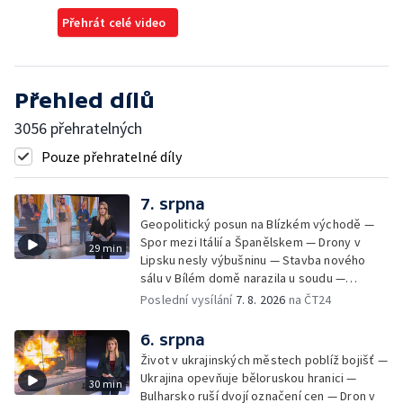
Přehrát celé video
Přehled dílů
3056 přehratelných
Pouze přehratelné díly
7. srpna
Geopolitický posun na Blízkém východě —
Spor mezi Itálií a Španělskem — Drony v
29 min
Lipsku nesly výbušninu — Stavba nového
sálu v Bílém domě narazila u soudu —
Severní polokouli sužuje sucho —
Poslední vysílání
7. 8. 2026
na ČT24
Identifikace obětí volyňských masakrů —
Teror osadníků na Západním břehu —
6. srpna
Záchrana netopýrů v Itálii
Život v ukrajinských městech poblíž bojišť —
Ukrajina opevňuje běloruskou hranici —
30 min
Bulharsko ruší dvojí označení cen — Dron v