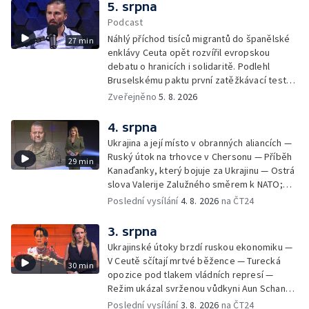
5. srpna
Podcast
Náhlý příchod tisíců migrantů do španělské
27 min
enklávy Ceuta opět rozvířil evropskou
debatu o hranicích i solidaritě. Podlehl
Bruselskému paktu první zatěžkávací test,
nebo Španělsko situaci zvládlo? Analytik
Zveřejněno
5. 8. 2026
Českého rozhlasu Viktor Daněk v podcastu
zahraniční redakce ČT24 Za horizont
4. srpna
rozkrývá zákulisní spory mezi Madridem a
Ukrajina a její místo v obranných aliancích —
Římem, politickou instrumentaci migrace ze
Ruský útok na trhovce v Chersonu — Příběh
29 min
strany sousedních států i fakt, proč jsou
Kanaďanky, který bojuje za Ukrajinu — Ostrá
volání po uzavření Schengenu spíše
slova Valerije Zalužného směrem k NATO;
vzkazem domácím voličům než reálným
Situace v Chersonu — Pětadvacet
Poslední vysílání
4. 8. 2026
na ČT24
řešením. Moderuje Barbora Maxová
amerických států žaluje prezidenta — Vratká
židle pod ředitelem FIFA — Itálie se chystá
3. srpna
na návrat jaderné energetiky
Ukrajinské útoky brzdí ruskou ekonomiku —
V Ceutě sčítají mrtvé běžence — Turecká
30 min
opozice pod tlakem vládních represí —
Režim ukázal svrženou vůdkyni Aun Schan
Su Ťij — Evropu sužují požáry — Na Borneu
Poslední vysílání
3. 8. 2026
na ČT24