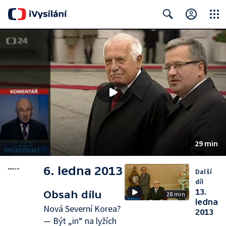
Close
Search
29 min
6. ledna 2013
Další
díl
13.
Obsah dílu
28 min
ledna
Nová Severní Korea?
2013
— Být „in“ na lyžích