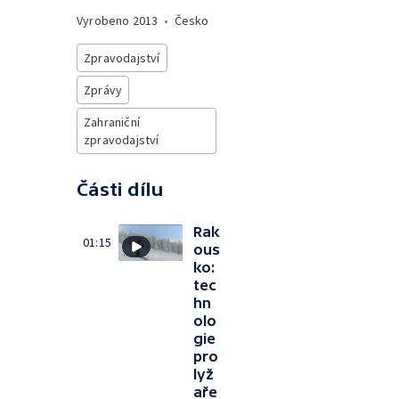
Vyrobeno
2013
•
Česko
Zpravodajství
Zprávy
Zahraniční
zpravodajství
Části dílu
Rak
01:15
ous
ko:
tec
hn
olo
gie
pro
lyž
aře