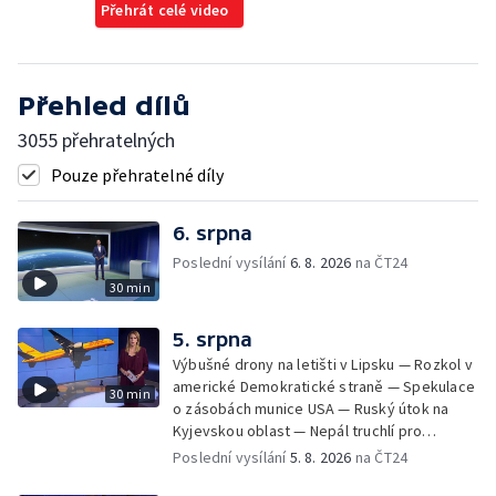
Přehrát celé video
Přehled dílů
3055 přehratelných
Pouze přehratelné díly
6. srpna
Poslední vysílání
6. 8. 2026
na ČT24
30 min
5. srpna
Výbušné drony na letišti v Lipsku — Rozkol v
americké Demokratické straně — Spekulace
30 min
o zásobách munice USA — Ruský útok na
Kyjevskou oblast — Nepál truchlí pro
horolezce — Ruský útok na Kyjevskou oblast
Poslední vysílání
5. 8. 2026
na ČT24
— Snaha o návrat tygrů do Kazachstánu