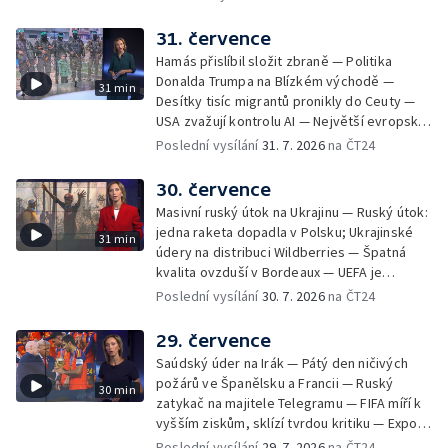
se přemnožili krokodýli
31. července
Hamás přislíbil složit zbraně — Politika
Donalda Trumpa na Blízkém východě —
31 min
Desítky tisíc migrantů pronikly do Ceuty —
USA zvažují kontrolu AI — Největší evropské
toky vysychají
Poslední vysílání
31. 7. 2026
na ČT24
30. července
Masivní ruský útok na Ukrajinu — Ruský útok:
jedna raketa dopadla v Polsku; Ukrajinské
31 min
údery na distribuci Wildberries — Špatná
kvalita ovzduší v Bordeaux — UEFA je
připravená bojkotovat MS ve fotbale —
Poslední vysílání
30. 7. 2026
na ČT24
Tisíce migrantů pronikly na španělské území
— Republikáni tvrdí, že Fauci pohrdá
29. července
Kongresem — Největší socha Panny Marie v
Saúdský úder na Irák — Pátý den ničivých
Evropě
požárů ve Španělsku a Francii — Ruský
30 min
zatykač na majitele Telegramu — FIFA míří k
vyšším ziskům, sklízí tvrdou kritiku — Export
ukrajinského obilí ohrožovaný Ruskem —
Poslední vysílání
29. 7. 2026
na ČT24