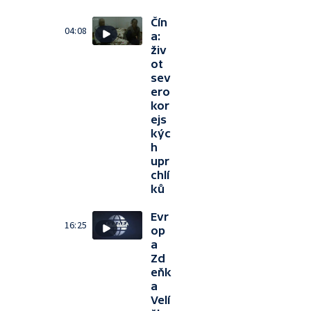
Čín
04:08
a:
živ
ot
sev
ero
kor
ejs
kýc
h
upr
chlí
ků
Evr
16:25
op
a
Zd
eňk
a
Velí