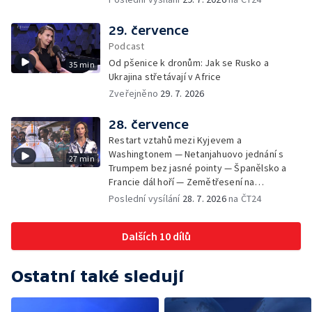
Japonsko po ničivém zemětřesení — Tak
trochu jiná lanovka
29. července
Podcast
Od pšenice k dronům: Jak se Rusko a
35 min
Ukrajina střetávají v Africe
Zveřejněno
29. 7. 2026
28. července
Restart vztahů mezi Kyjevem a
Washingtonem — Netanjahuovo jednání s
27 min
Trumpem bez jasné pointy — Španělsko a
Francie dál hoří — Zemětřesení na
jihozápadě Japonska — V boji s epidemií
Poslední vysílání
28. 7. 2026
na ČT24
eboly chybí lidé i zdroje — Zemětřesení v
polské konzervativní opozici — Nejvyšší
Dalších 10 dílů
londýnské vyznamenání pro mlékaře Steva
Ostatní také sledují