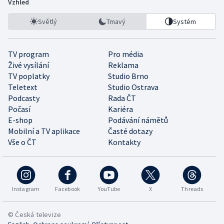
Vzhled
Světlý
Tmavý
Systém
TV program
Pro média
Živé vysílání
Reklama
TV poplatky
Studio Brno
Teletext
Studio Ostrava
Podcasty
Rada ČT
Počasí
Kariéra
E-shop
Podávání námětů
Mobilní a TV aplikace
Časté dotazy
Vše o ČT
Kontakty
Instagram
Facebook
YouTube
X
Threads
© Česká televize