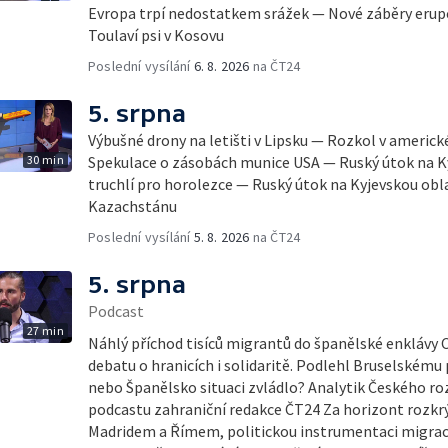
Evropa trpí nedostatkem srážek — Nové záběry erupc
Toulaví psi v Kosovu
Poslední vysílání
6. 8. 2026
na ČT24
5. srpna
Výbušné drony na letišti v Lipsku — Rozkol v americ
30 min
Spekulace o zásobách munice USA — Ruský útok na K
truchlí pro horolezce — Ruský útok na Kyjevskou obl
Kazachstánu
Poslední vysílání
5. 8. 2026
na ČT24
5. srpna
Podcast
27 min
Náhlý příchod tisíců migrantů do španělské enklávy 
debatu o hranicích i solidaritě. Podlehl Bruselskému 
nebo Španělsko situaci zvládlo? Analytik Českého ro
podcastu zahraniční redakce ČT24 Za horizont rozkrý
Madridem a Římem, politickou instrumentaci migrace