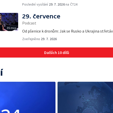
Poslední vysílání
29. 7. 2026
na ČT24
29. července
Podcast
35 min
Od pšenice k dronům: Jak se Rusko a Ukrajina střetáva
Zveřejněno
29. 7. 2026
Dalších 10 dílů
í