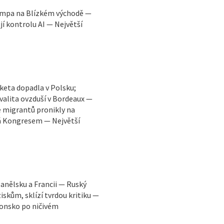
rumpa na Blízkém východě —
jí kontrolu AI — Největší
aketa dopadla v Polsku;
kvalita ovzduší v Bordeaux —
e migrantů pronikly na
dá Kongresem — Největší
panělsku a Francii — Ruský
iskům, sklízí tvrdou kritiku —
onsko po ničivém