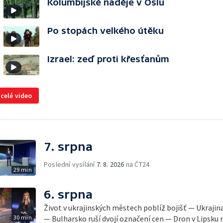
Kolumbijské naděje v Oslu
Po stopách velkého útěku
Izrael: zeď proti křesťanům
 celé video
7. srpna
Poslední vysílání
7. 8. 2026
na ČT24
29 min
6. srpna
Život v ukrajinských městech poblíž bojišť — Ukrajin
30 min
— Bulharsko ruší dvojí označení cen — Dron v Lipsku m