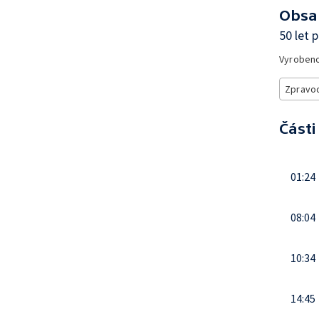
Obsa
50 let 
Vyroben
Zpravod
Části
01:24
08:04
10:34
14:45