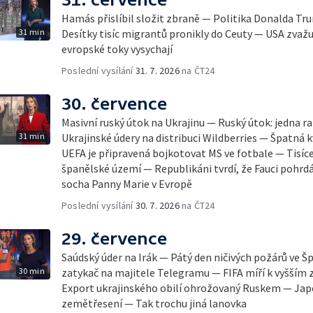
Hamás přislíbil složit zbraně — Politika Donalda T
31 min
Desítky tisíc migrantů pronikly do Ceuty — USA zvažu
evropské toky vysychají
Poslední vysílání
31. 7. 2026
na ČT24
30. července
Masivní ruský útok na Ukrajinu — Ruský útok: jedna r
31 min
Ukrajinské údery na distribuci Wildberries — Špatná 
UEFA je připravená bojkotovat MS ve fotbale — Tisíc
španělské území — Republikáni tvrdí, že Fauci pohr
socha Panny Marie v Evropě
Poslední vysílání
30. 7. 2026
na ČT24
29. července
Saúdský úder na Irák — Pátý den ničivých požárů ve Š
30 min
zatykač na majitele Telegramu — FIFA míří k vyšším z
Export ukrajinského obilí ohrožovaný Ruskem — Jap
zemětřesení — Tak trochu jiná lanovka