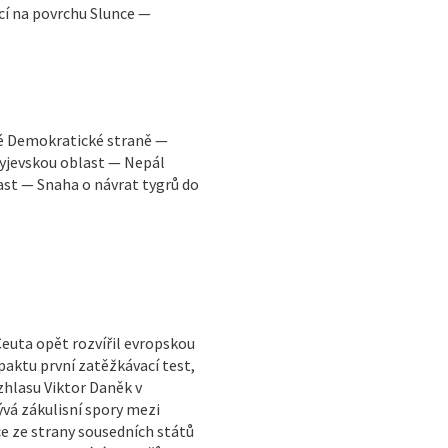
í na povrchu Slunce —
ké Demokratické straně —
yjevskou oblast — Nepál
ast — Snaha o návrat tygrů do
Ceuta opět rozvířil evropskou
paktu první zatěžkávací test,
zhlasu Viktor Daněk v
vá zákulisní spory mezi
 ze strany sousedních států