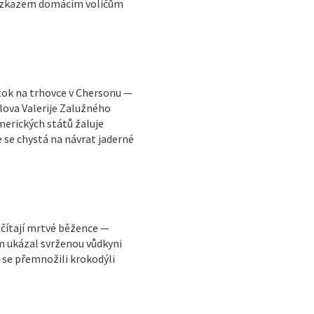
e vzkazem domácím voličům
útok na trhovce v Chersonu —
lova Valerije Zalužného
erických států žaluje
e se chystá na návrat jaderné
sčítají mrtvé běžence —
m ukázal svrženou vůdkyni
 se přemnožili krokodýli