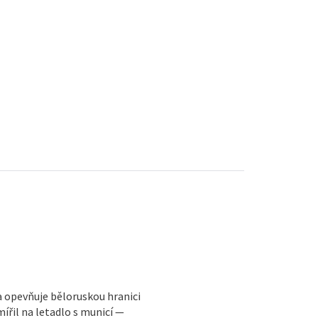
a opevňuje běloruskou hranici
ířil na letadlo s municí —