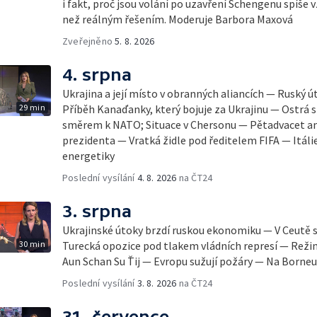
i fakt, proč jsou volání po uzavření Schengenu spíš
než reálným řešením. Moderuje Barbora Maxová
Zveřejněno
5. 8. 2026
4. srpna
Ukrajina a její místo v obranných aliancích — Ruský 
29 min
Příběh Kanaďanky, který bojuje za Ukrajinu — Ostrá s
směrem k NATO; Situace v Chersonu — Pětadvacet am
prezidenta — Vratká židle pod ředitelem FIFA — Itáli
energetiky
Poslední vysílání
4. 8. 2026
na ČT24
3. srpna
Ukrajinské útoky brzdí ruskou ekonomiku — V Ceutě 
30 min
Turecká opozice pod tlakem vládních represí — Reži
Aun Schan Su Ťij — Evropu sužují požáry — Na Borneu
Poslední vysílání
3. 8. 2026
na ČT24
31. července