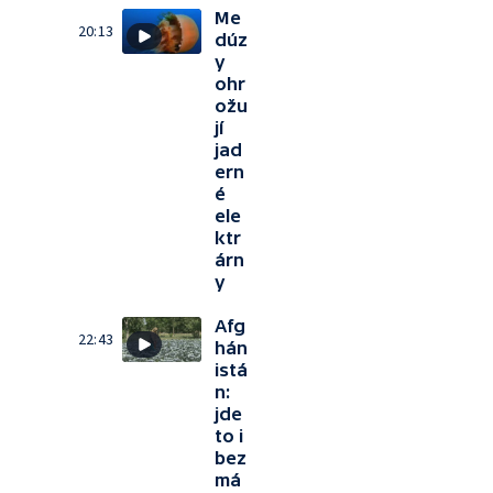
Me
20:13
dúz
y
ohr
ožu
jí
jad
ern
é
ele
ktr
árn
y
Afg
22:43
hán
istá
n:
jde
to i
bez
má