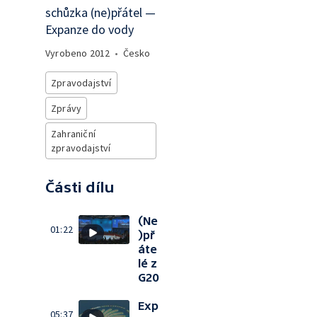
schůzka (ne)přátel —
Expanze do vody
Vyrobeno
2012
•
Česko
Zpravodajství
Zprávy
Zahraniční
zpravodajství
Části dílu
(Ne
01:22
)př
áte
lé z
G20
Exp
05:37