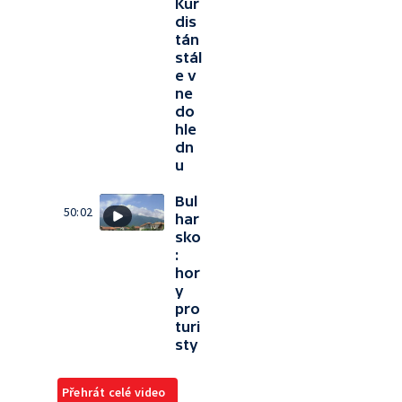
Kur
dis
tán
stál
e v
ne
do
hle
dn
u
Bul
50:02
har
sko
:
hor
y
pro
turi
sty
Přehrát celé video