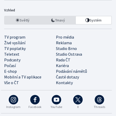
Vzhled
Světlý
Tmavý
Systém
TV program
Pro média
Živé vysílání
Reklama
TV poplatky
Studio Brno
Teletext
Studio Ostrava
Podcasty
Rada ČT
Počasí
Kariéra
E-shop
Podávání námětů
Mobilní a TV aplikace
Časté dotazy
Vše o ČT
Kontakty
Instagram
Facebook
YouTube
X
Threads