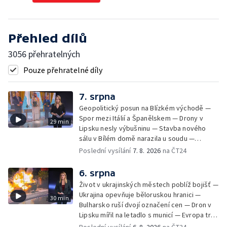
Přehled dílů
3056 přehratelných
Pouze přehratelné díly
7. srpna
Geopolitický posun na Blízkém východě —
Spor mezi Itálií a Španělskem — Drony v
29 min
Lipsku nesly výbušninu — Stavba nového
sálu v Bílém domě narazila u soudu —
Severní polokouli sužuje sucho —
Poslední vysílání
7. 8. 2026
na ČT24
Identifikace obětí volyňských masakrů —
Teror osadníků na Západním břehu —
6. srpna
Záchrana netopýrů v Itálii
Život v ukrajinských městech poblíž bojišť —
Ukrajina opevňuje běloruskou hranici —
30 min
Bulharsko ruší dvojí označení cen — Dron v
Lipsku mířil na letadlo s municí — Evropa trpí
nedostatkem srážek — Nové záběry erupcí