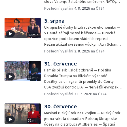
slova Valerije Zalužného směrem k NATO;
vzkazem domácím voličům než reálným
Situace v Chersonu — Pětadvacet
Poslední vysílání
4. 8. 2026
na ČT24
řešením. Moderuje Barbora Maxová
amerických států žaluje prezidenta — Vratká
židle pod ředitelem FIFA — Itálie se chystá
3. srpna
na návrat jaderné energetiky
Ukrajinské útoky brzdí ruskou ekonomiku —
V Ceutě sčítají mrtvé běžence — Turecká
30 min
opozice pod tlakem vládních represí —
Režim ukázal svrženou vůdkyni Aun Schan
Su Ťij — Evropu sužují požáry — Na Borneu
Poslední vysílání
3. 8. 2026
na ČT24
se přemnožili krokodýli
31. července
Hamás přislíbil složit zbraně — Politika
Donalda Trumpa na Blízkém východě —
31 min
Desítky tisíc migrantů pronikly do Ceuty —
USA zvažují kontrolu AI — Největší evropské
toky vysychají
Poslední vysílání
31. 7. 2026
na ČT24
30. července
Masivní ruský útok na Ukrajinu — Ruský útok:
jedna raketa dopadla v Polsku; Ukrajinské
31 min
údery na distribuci Wildberries — Špatná