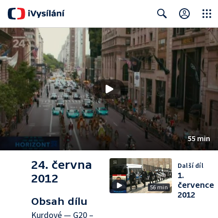
Close
Search
55 min
24. června
Další díl
1.
2012
července
56 min
2012
Obsah dílu
Kurdové — G20 –