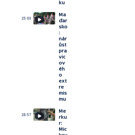
ku
Ma
25:03
ďar
sko
:
nár
ůst
pra
vic
ov
éh
o
ext
re
mis
mu
Me
28:57
rku
r:
Mic