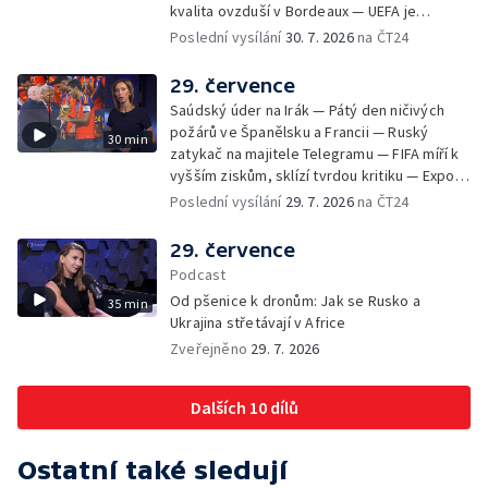
kvalita ovzduší v Bordeaux — UEFA je
připravená bojkotovat MS ve fotbale —
Poslední vysílání
30. 7. 2026
na ČT24
Tisíce migrantů pronikly na španělské území
— Republikáni tvrdí, že Fauci pohrdá
29. července
Kongresem — Největší socha Panny Marie v
Saúdský úder na Irák — Pátý den ničivých
Evropě
požárů ve Španělsku a Francii — Ruský
30 min
zatykač na majitele Telegramu — FIFA míří k
vyšším ziskům, sklízí tvrdou kritiku — Export
ukrajinského obilí ohrožovaný Ruskem —
Poslední vysílání
29. 7. 2026
na ČT24
Japonsko po ničivém zemětřesení — Tak
trochu jiná lanovka
29. července
Podcast
Od pšenice k dronům: Jak se Rusko a
35 min
Ukrajina střetávají v Africe
Zveřejněno
29. 7. 2026
Dalších 10 dílů
Ostatní také sledují