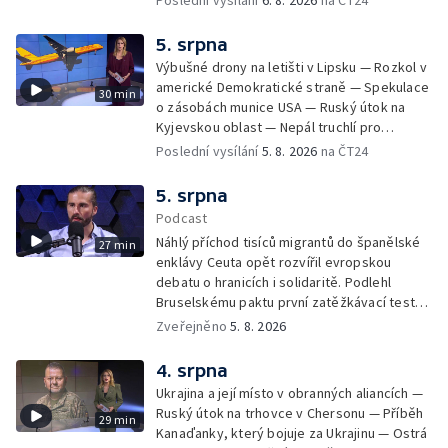
Poslední vysílání
6. 8. 2026
na ČT24
na povrchu Slunce — Toulaví psi v Kosovu
5. srpna
Výbušné drony na letišti v Lipsku — Rozkol v
americké Demokratické straně — Spekulace
30 min
o zásobách munice USA — Ruský útok na
Kyjevskou oblast — Nepál truchlí pro
horolezce — Ruský útok na Kyjevskou oblast
Poslední vysílání
5. 8. 2026
na ČT24
— Snaha o návrat tygrů do Kazachstánu
5. srpna
Podcast
Náhlý příchod tisíců migrantů do španělské
27 min
enklávy Ceuta opět rozvířil evropskou
debatu o hranicích i solidaritě. Podlehl
Bruselskému paktu první zatěžkávací test,
nebo Španělsko situaci zvládlo? Analytik
Zveřejněno
5. 8. 2026
Českého rozhlasu Viktor Daněk v podcastu
zahraniční redakce ČT24 Za horizont
4. srpna
rozkrývá zákulisní spory mezi Madridem a
Ukrajina a její místo v obranných aliancích —
Římem, politickou instrumentaci migrace ze
Ruský útok na trhovce v Chersonu — Příběh
29 min
strany sousedních států i fakt, proč jsou
Kanaďanky, který bojuje za Ukrajinu — Ostrá
volání po uzavření Schengenu spíše