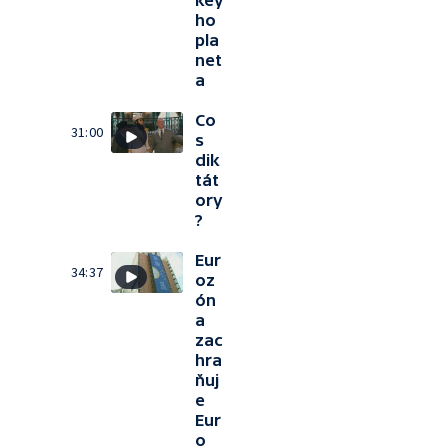
key
ho
pla
net
a
Co
31:00
s
dik
tát
ory
?
Eur
34:37
oz
ón
a
zac
hra
ňuj
e
Eur
o