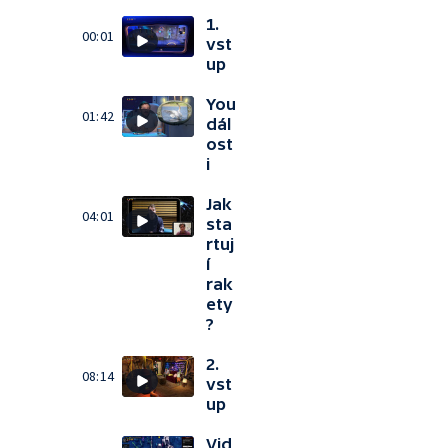
1.
00:01
vst
up
You
01:42
dál
ost
i
Jak
04:01
sta
rtuj
í
rak
ety
?
2.
08:14
vst
up
Vid