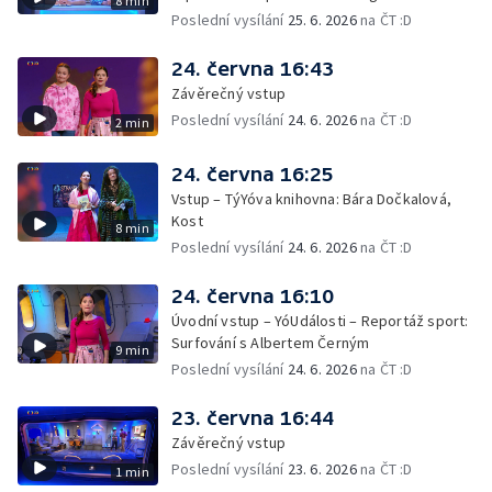
8 min
Poslední vysílání
25. 6. 2026
na ČT :D
24. června 16:43
Závěrečný vstup
Poslední vysílání
24. 6. 2026
na ČT :D
2 min
24. června 16:25
Vstup – TýYóva knihovna: Bára Dočkalová,
Kost
8 min
Poslední vysílání
24. 6. 2026
na ČT :D
24. června 16:10
Úvodní vstup – YóUdálosti – Reportáž sport:
Surfování s Albertem Černým
9 min
Poslední vysílání
24. 6. 2026
na ČT :D
23. června 16:44
Závěrečný vstup
Poslední vysílání
23. 6. 2026
na ČT :D
1 min