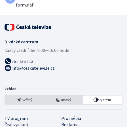
formulář
Divácké centrum
každý všední den:
8:00—16:00 hodin
261 136 113
info@ceskatelevize.cz
Vzhled
Světlý
Tmavý
Systém
TV program
Pro média
Živé vysílání
Reklama