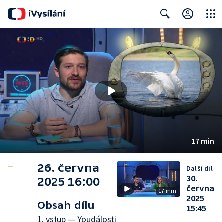
Close
Search
17 min
26. června
Další díl
30.
2025 16:00
června
17 min
2025
Obsah dílu
15:45
1. vstup — Youdálosti