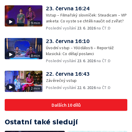
23. června 16:24
Vstup – Filmařský slovníček: Steadicam – VIP
anketa: Co vyste se chtěli naučit od zvířat?
9 min
Poslední vysílání
23. 6. 2026
na ČT :D
23. června 16:10
Úvodní vstup – YóUdálosti – Reportáž
klasická: Co dělají poslanci
8 min
Poslední vysílání
23. 6. 2026
na ČT :D
22. června 16:43
Závěrečný vstup
Poslední vysílání
22. 6. 2026
na ČT :D
2 min
Dalších 10 dílů
Ostatní také sledují