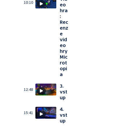
10:10
eo
hra
:
Rec
enz
e
vid
eo
hry
Mic
rot
opi
a
3.
12:48
vst
up
4.
15:41
vst
up