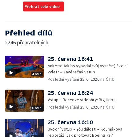
Přehrát celé video
Přehled dílů
2246 přehratelných
25. června 16:41
Anketa: Jak by vypadal tvůj vysněný školní
výlet? – Závěrečný vstup
4 min
Poslední vysílání
25. 6. 2026
na ČT :D
25. června 16:24
Vstup – Recenze videohry: Big Hops
Poslední vysílání
25. 6. 2026
na ČT :D
6 min
25. června 16:10
Úvodní vstup – YóUdálosti – Koumákova
reportáž: Jak pilotovat Boeing 737