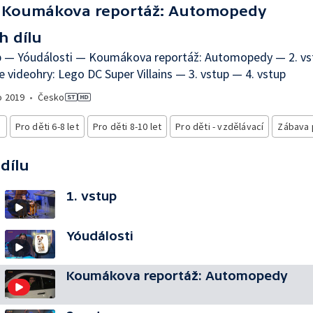
Koumákova reportáž: Automopedy
h dílu
up — Yóudálosti — Koumákova reportáž: Automopedy — 2. v
 videohry: Lego DC Super Villains — 3. vstup — 4. vstup
o
2019
•
Česko
i
Pro děti 6-8 let
Pro děti 8-10 let
Pro děti - vzdělávací
Zábava 
 dílu
1. vstup
Yóudálosti
Koumákova reportáž: Automopedy