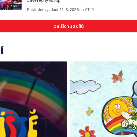
Závěrečný vstup
2 min
Poslední vysílání
22. 6. 2026
na ČT :D
Dalších 10 dílů
í