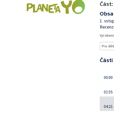
Část:
Obsa
1. vst
Recenze
Vyroben
Pro dět
Části
00:00
01:55
04:21