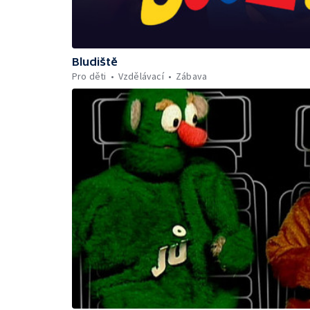
Bludiště
Pro děti
Vzdělávací
Zábava