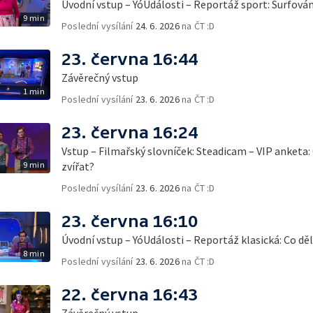
Úvodní vstup – YóUdálosti – Reportáž sport: Surfová
9 min
Poslední vysílání
24. 6. 2026
na ČT :D
23. června 16:44
Závěrečný vstup
1 min
Poslední vysílání
23. 6. 2026
na ČT :D
23. června 16:24
Vstup – Filmařský slovníček: Steadicam – VIP anketa: 
9 min
zvířat?
Poslední vysílání
23. 6. 2026
na ČT :D
23. června 16:10
Úvodní vstup – YóUdálosti – Reportáž klasická: Co děl
8 min
Poslední vysílání
23. 6. 2026
na ČT :D
22. června 16:43