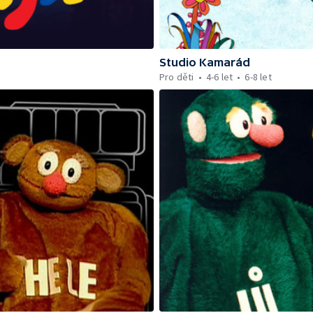
Studio Kamarád
Pro děti
4-6 let
6-8 let