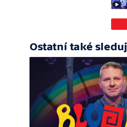
Ostatní také sleduj