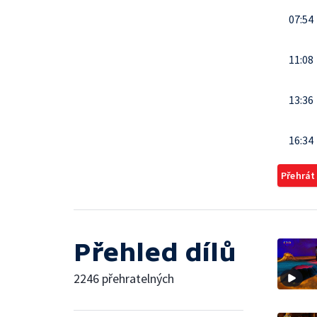
07:54
11:08
13:36
16:34
Přehrát
Přehled dílů
2246 přehratelných