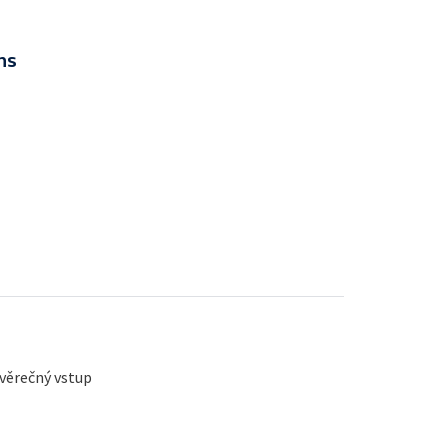
ns
ávěrečný vstup