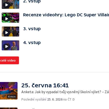
2. vstup
Recenze videohry: Lego DC Super Villai
3. vstup
4. vstup
 celé video
25. června 16:41
Anketa: Jak by vypadal tvůj vysněný školní výlet? – Z
4 min
Poslední vysílání
25. 6. 2026
na ČT :D