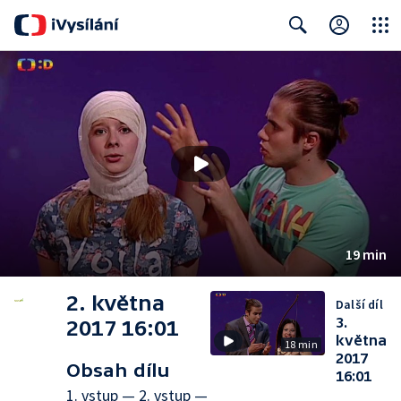
Close
Search
19 min
2. května
Další díl
3.
2017 16:01
května
18 min
2017
Obsah dílu
16:01
1. vstup — 2. vstup —