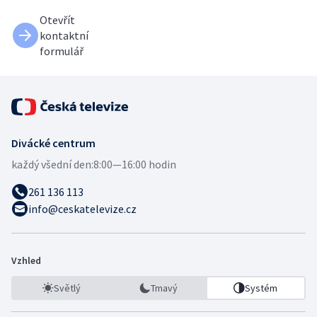
Otevřít
kontaktní
formulář
Divácké centrum
každý všední den:
8:00—16:00 hodin
261 136 113
info@ceskatelevize.cz
Vzhled
Světlý
Tmavý
Systém