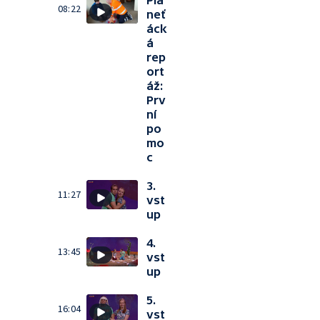
Pla
08:22
neť
áck
á
rep
ort
áž:
Prv
ní
po
mo
c
3.
11:27
vst
up
4.
13:45
vst
up
5.
16:04
vst