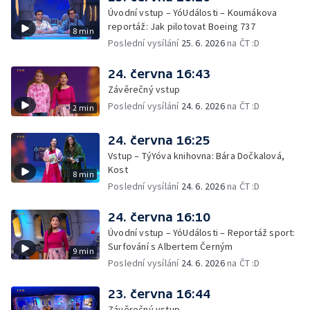
Úvodní vstup – YóUdálosti – Koumákova
reportáž: Jak pilotovat Boeing 737
8 min
Poslední vysílání
25. 6. 2026
na ČT :D
24. června 16:43
Závěrečný vstup
Poslední vysílání
24. 6. 2026
na ČT :D
2 min
24. června 16:25
Vstup – TýYóva knihovna: Bára Dočkalová,
Kost
8 min
Poslední vysílání
24. 6. 2026
na ČT :D
24. června 16:10
Úvodní vstup – YóUdálosti – Reportáž sport:
Surfování s Albertem Černým
9 min
Poslední vysílání
24. 6. 2026
na ČT :D
23. června 16:44
Závěrečný vstup