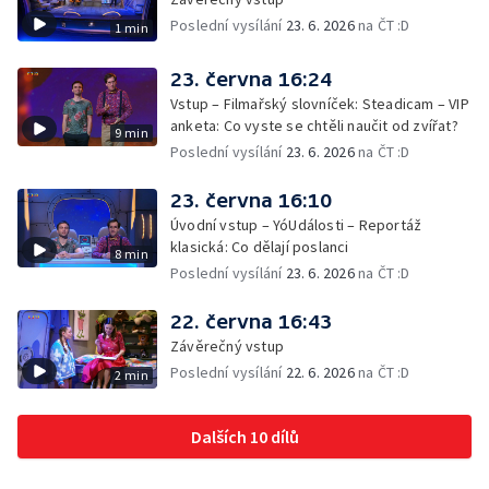
Poslední vysílání
23. 6. 2026
na ČT :D
1 min
23. června 16:24
Vstup – Filmařský slovníček: Steadicam – VIP
anketa: Co vyste se chtěli naučit od zvířat?
9 min
Poslední vysílání
23. 6. 2026
na ČT :D
23. června 16:10
Úvodní vstup – YóUdálosti – Reportáž
klasická: Co dělají poslanci
8 min
Poslední vysílání
23. 6. 2026
na ČT :D
22. června 16:43
Závěrečný vstup
Poslední vysílání
22. 6. 2026
na ČT :D
2 min
Dalších 10 dílů