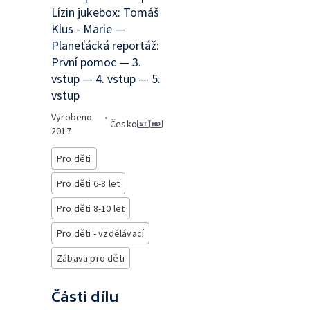
Lízin jukebox: Tomáš
Klus - Marie —
Planeťácká reportáž:
První pomoc — 3.
vstup — 4. vstup — 5.
vstup
Vyrobeno
•
Česko
2017
Pro děti
Pro děti 6-8 let
Pro děti 8-10 let
Pro děti - vzdělávací
Zábava pro děti
Části dílu