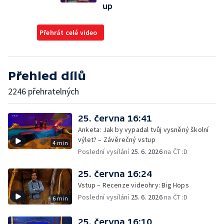
up
Přehrát celé video
Přehled dílů
2246 přehratelných
25. června 16:41
Anketa: Jak by vypadal tvůj vysněný školní
výlet? – Závěrečný vstup
4 min
Poslední vysílání
25. 6. 2026
na ČT :D
25. června 16:24
Vstup – Recenze videohry: Big Hops
Poslední vysílání
25. 6. 2026
na ČT :D
6 min
25. června 16:10