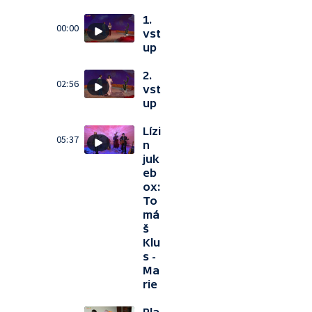
1.
00:00
vst
up
2.
02:56
vst
up
Lízi
05:37
n
juk
eb
ox:
To
má
š
Klu
s -
Ma
rie