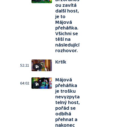
ou zavítá
další host,
je to
Májová
přeháňka.
Všichni se
těší na
následující
rozhovor.
Krtík
52:21
Májová
64:02
přeháňka
je trošku
nevyzpyta
telný host,
pořád se
odbíhá
přehnat a
nakonec