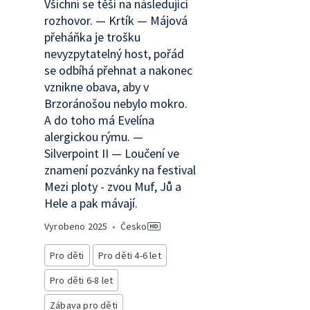
Všichni se těší na následující
rozhovor. — Krtík — Májová
přeháňka je trošku
nevyzpytatelný host, pořád
se odbíhá přehnat a nakonec
vznikne obava, aby v
Brzoránošou nebylo mokro.
A do toho má Evelína
alergickou rýmu. —
Silverpoint II — Loučení ve
znamení pozvánky na festival
Mezi ploty - zvou Muf, Jů a
Hele a pak mávají.
Vyrobeno
2025
•
Česko
Pro děti
Pro děti 4-6 let
Pro děti 6-8 let
Zábava pro děti