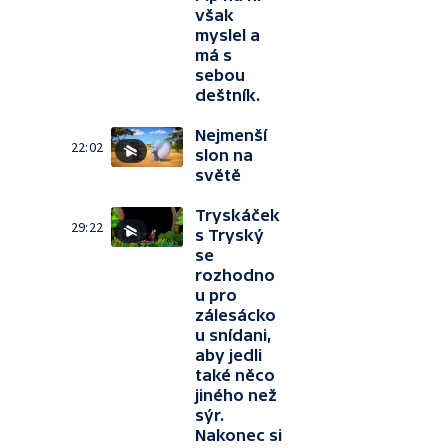
však
myslel a
má s
sebou
deštník.
Nejmenší
22:02
slon na
světě
Tryskáček
29:22
s Tryský
se
rozhodno
u pro
zálesácko
u snídani,
aby jedli
také něco
jiného než
sýr.
Nakonec si