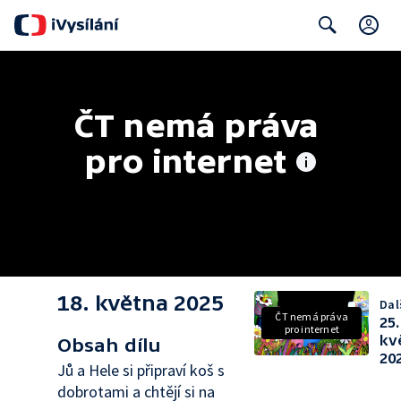
C
Search
ČT nemá práva 
pro internet
18. května 2025
Dalš
ČT nemá práva
25.
pro internet
kv
Obsah dílu
20
Jů a Hele si připraví koš s
dobrotami a chtějí si na