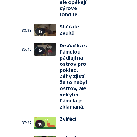
ale opékají
sýrové
fondue.
Sběratel
30:33
zvuků
Drsňačka s
35:42
Fámulou
pádlují na
ostrov pro
poklad.
Záhy zjistí,
že to nebyl
ostrov, ale
velryba.
Fámula je
zklamaná.
Zvířáci
37:27