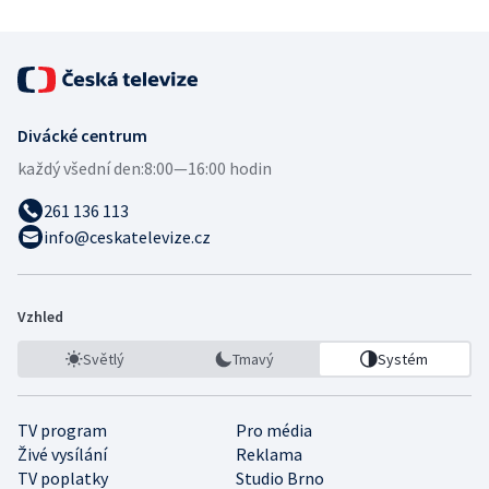
Divácké centrum
každý všední den:
8:00—16:00 hodin
261 136 113
info@ceskatelevize.cz
Vzhled
Světlý
Tmavý
Systém
TV program
Pro média
Živé vysílání
Reklama
TV poplatky
Studio Brno