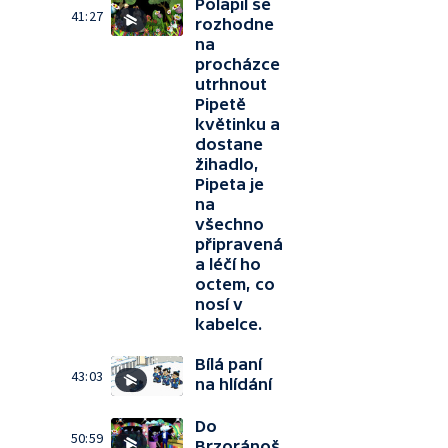
Polapil se
41:27
rozhodne
na
procházce
utrhnout
Pipetě
květinku a
dostane
žihadlo,
Pipeta je
na
všechno
připravená
a léčí ho
octem, co
nosí v
kabelce.
Bílá paní
43:03
na hlídání
Do
50:59
Brzoránoš