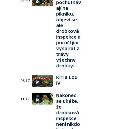
04:40
pochutnáv
ají na
pikniku,
objeví se
ale
drobková
inspekce a
poručí jim
vysbírat z
trávy
všechny
drobky.
Kiri a Lou
06:17
IV
Nakonec
11:17
se ukáže,
že
drobková
inspekce
není nikdo