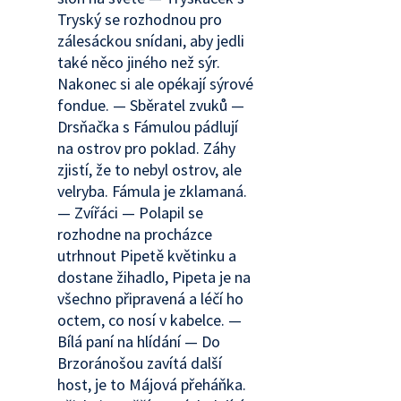
Tryský se rozhodnou pro
zálesáckou snídani, aby jedli
také něco jiného než sýr.
Nakonec si ale opékají sýrové
fondue. — Sběratel zvuků —
Drsňačka s Fámulou pádlují
na ostrov pro poklad. Záhy
zjistí, že to nebyl ostrov, ale
velryba. Fámula je zklamaná.
— Zvířáci — Polapil se
rozhodne na procházce
utrhnout Pipetě květinku a
dostane žihadlo, Pipeta je na
všechno připravená a léčí ho
octem, co nosí v kabelce. —
Bílá paní na hlídání — Do
Brzoránošou zavítá další
host, je to Májová přeháňka.