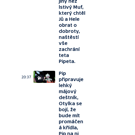
jiný než
lstivý Muf,
který chtěl
Jů a Hele
obrat o
dobroty,
naštěstí
vše
zachrání
teta
Pipeta.
Pip
20:37
připravuje
lehký
májový
deštník,
Otylka se
bojí, že
bude mít
promáčen
á křídla,
Pip na ni