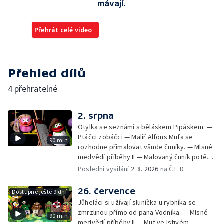
mávají.
Přehrát celé video
Přehled dílů
4 přehratelné
2. srpna
Otylka se seznámí s běláskem Pipáskem. —
Ptáčci zobáčci — Malíř Alfons Mufa se
90 min
rozhodne přimalovat všude čuníky. — Mlsné
medvědí příběhy II — Malovaný čuník potěší
Drsňačku. — Dobrodružství Arachnomušáka
Poslední vysílání
2. 8. 2026
na ČT :D
— Bleskový fórek Mufórek. — Bláznivá
kapela — Teta Pipeta se pustila do velkého
26. července
Dostupné ještě 9 dní
prádla a nezná slitování s Jůheláky ani
Jůheláci si užívají sluníčka u rybníka se
Polapilem. — Bob a Bobek na cestách — Muf
zmrzlinou přímo od pana Vodníka. — Mlsné
90 min
chystá Vodníkovi bublinkovou koupel. —
medvědí příběhy II — Muf ve lstivém