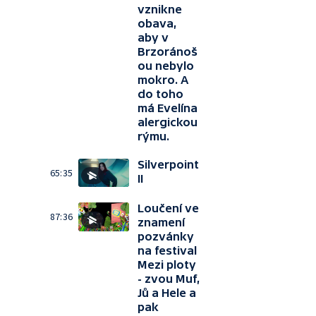
vznikne
obava,
aby v
Brzoránoš
ou nebylo
mokro. A
do toho
má Evelína
alergickou
rýmu.
Silverpoint
65:35
II
Loučení ve
87:36
znamení
pozvánky
na festival
Mezi ploty
- zvou Muf,
Jů a Hele a
pak