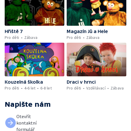
společně s Jůheláky a Mufem zpívají
oslavnou píseň k narozeninám. — 1) Na závěr
si přeje vzpomínkovou písničku i vzácný
host – Jirka Chalupa 1
Hřiště 7
Magazín Jů a Hele
Pro děti
Zábava
Pro děti
Zábava
Kouzelná školka
Draci v hrnci
Pro děti
4-6 let
6-8 let
Pro děti
Vzdělávací
Zábava
Napište nám
Otevřít
kontaktní
formulář