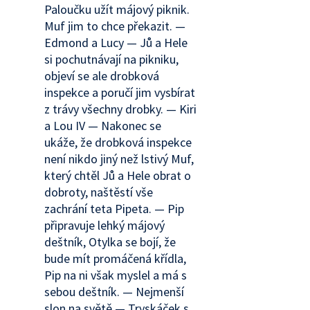
Paloučku užít májový piknik.
Muf jim to chce překazit. —
Edmond a Lucy — Jů a Hele
si pochutnávají na pikniku,
objeví se ale drobková
inspekce a poručí jim vysbírat
z trávy všechny drobky. — Kiri
a Lou IV — Nakonec se
ukáže, že drobková inspekce
není nikdo jiný než lstivý Muf,
který chtěl Jů a Hele obrat o
dobroty, naštěstí vše
zachrání teta Pipeta. — Pip
připravuje lehký májový
deštník, Otylka se bojí, že
bude mít promáčená křídla,
Pip na ni však myslel a má s
sebou deštník. — Nejmenší
slon na světě — Tryskáček s