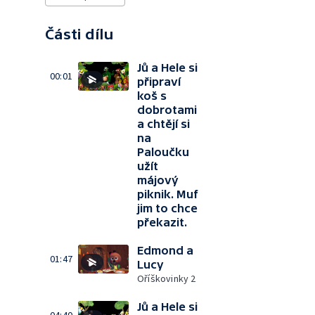
Části dílu
Jů a Hele si
00:01
připraví
koš s
dobrotami
a chtějí si
na
Paloučku
užít
májový
piknik. Muf
jim to chce
překazit.
Edmond a
01:47
Lucy
Oříškovinky 2
Jů a Hele si