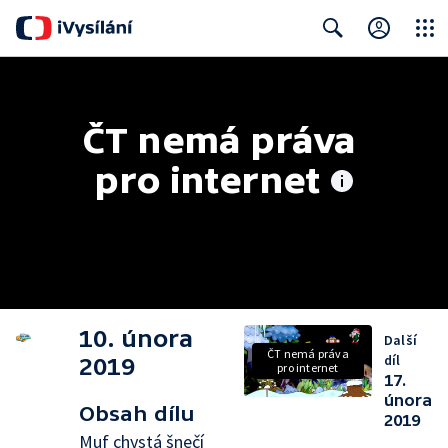
Close
Search
ČT nemá práva 
pro internet
10. února
Další
ČT nemá práva
díl
2019
pro internet
17.
února
Obsah dílu
2019
Muf chystá šnečí