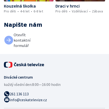
Kouzelná školka
Draci v hrnci
Pro děti
4-6 let
6-8 let
Pro děti
Vzdělávací
Zábava
Napište nám
Otevřít
kontaktní
formulář
Divácké centrum
každý všední den:
8:00—16:00 hodin
261 136 113
info@ceskatelevize.cz