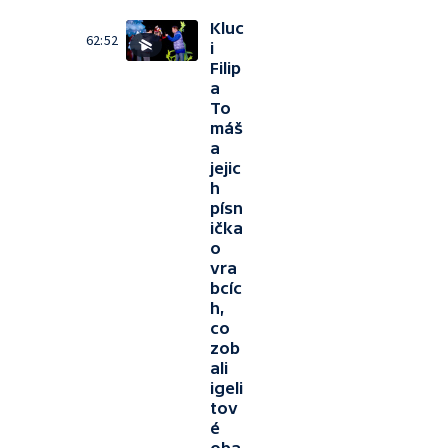
Kluc
62:52
i
Filip
a
To
máš
a
jejic
h
písn
ička
o
vra
bcíc
h,
co
zob
ali
igeli
tov
é