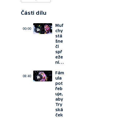
Části dílu
Muf
00:00
chy
stá
šne
čí
spř
eže
ní…
Fám
08:40
ula
pot
řeb
uje,
aby
Try
ská
ček