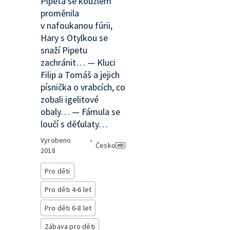
Pipeta se kouzlem
proměnila
v nafoukanou fúrii,
Hary s Otylkou se
snaží Pipetu
zachránit… — Kluci
Filip a Tomáš a jejich
písnička o vrabcích, co
zobali igelitové
obaly… — Fámula se
loučí s děťulaty…
Vyrobeno
•
Česko
2018
Pro děti
Pro děti 4-6 let
Pro děti 6-8 let
Zábava pro děti