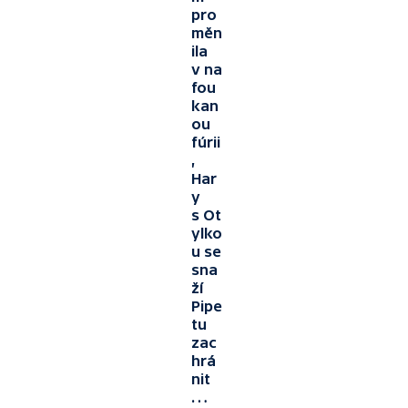
pro
měn
ila
v na
fou
kan
ou
fúrii
,
Har
y
s Ot
ylko
u se
sna
ží
Pipe
tu
zac
hrá
nit
…