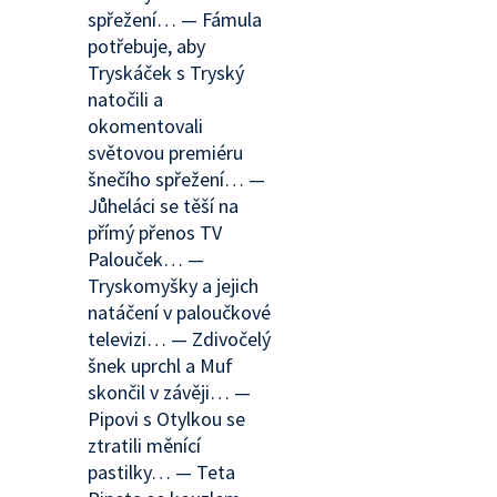
spřežení… — Fámula
potřebuje, aby
Tryskáček s Tryský
natočili a
okomentovali
světovou premiéru
šnečího spřežení… —
Jůheláci se těší na
přímý přenos TV
Palouček… —
Tryskomyšky a jejich
natáčení v paloučkové
televizi… — Zdivočelý
šnek uprchl a Muf
skončil v závěji… —
Pipovi s Otylkou se
ztratili měnící
pastilky… — Teta