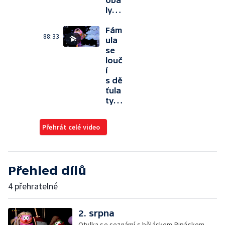
oba
ly…
Fám
88:33
ula
se
louč
í
s dě
ťula
ty…
Přehrát celé video
Přehled dílů
4 přehratelné
2. srpna
Otylka se seznámí s běláskem Pipáskem. —