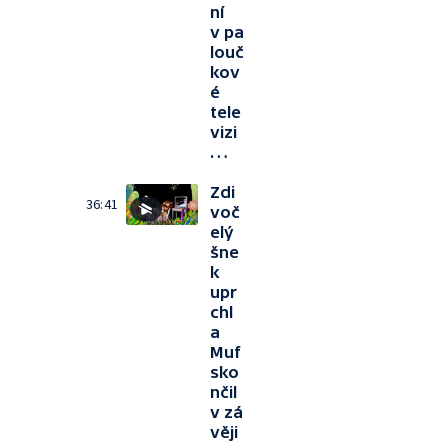
ní
v pa
louč
kov
é
tele
vizi
…
Zdi
36:41
voč
elý
šne
k
upr
chl
a
Muf
sko
nčil
v zá
věji