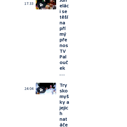
Jůh
17:33
elác
i se
těší
na
pří
mý
pře
nos
TV
Pal
ouč
ek
…
Try
24:04
sko
myš
ky a
jejic
h
nat
áče