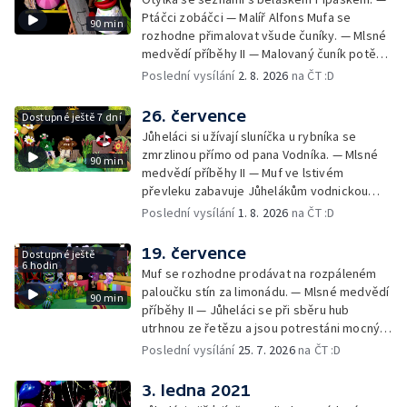
Ptáčci zobáčci — Malíř Alfons Mufa se
90 min
rozhodne přimalovat všude čuníky. — Mlsné
medvědí příběhy II — Malovaný čuník potěší
Drsňačku. — Dobrodružství Arachnomušáka
Poslední vysílání
2. 8. 2026
na ČT :D
— Bleskový fórek Mufórek. — Bláznivá
kapela — Teta Pipeta se pustila do velkého
26. července
Dostupné ještě 7 dní
prádla a nezná slitování s Jůheláky ani
Jůheláci si užívají sluníčka u rybníka se
Polapilem. — Bob a Bobek na cestách — Muf
zmrzlinou přímo od pana Vodníka. — Mlsné
90 min
chystá Vodníkovi bublinkovou koupel. —
medvědí příběhy II — Muf ve lstivém
Lišák a Zajda — Brzoránošou navštíví
převleku zabavuje Jůhelákům vodnickou
velryba. — Muchomůrek a Muchlíci II — Hary,
zmrzlinu, ale pak lituje - je totiž z bahna a
Poslední vysílání
1. 8. 2026
na ČT :D
Jazzajíci a píseň o velrybě ve vaně. —
chaluh. — Dobrodružství Arachnomušáka —
Střelená střední — Tryskomyši frčí na pomoc
Pip s Otylkou vymalovávají červánky. —
19. července
Déčku s písmenky proti Černobílovi.
Dostupné ještě
Bláznivá kapela — Fámula s Drsňačkou
6 hodin
Muf se rozhodne prodávat na rozpáleném
zpívají pirátskou píseň o pokladech. — Bob a
paloučku stín za limonádu. — Mlsné medvědí
90 min
Bobek na cestách — Tryskomyši shánějí
příběhy II — Jůheláci se při sběru hub
slabikář a připomínají letní soutěž s
utrhnou ze řetězu a jsou potrestáni mocným
Černobílem. — Jsou jiní! III — Do Brzoránošou
ochráncem hub Houbelesem. — Lena na
Poslední vysílání
25. 7. 2026
na ČT :D
zavítá pan Červánek a všechny uspí. —
statku — Pipeta vysvobozuje Jůheláky z
Muchomůrek a Muchlíci II — Pan Červánek má
houbového zakletí. — Bláznivá kapela —
3. ledna 2021
malý výklad o červáncích a nakonec odchází
Otylka zjišťuje, že všude na zahrádce jsou