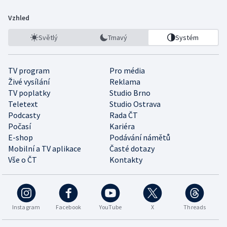
Vzhled
Světlý
Tmavý
Systém
TV program
Pro média
Živé vysílání
Reklama
TV poplatky
Studio Brno
Teletext
Studio Ostrava
Podcasty
Rada ČT
Počasí
Kariéra
E-shop
Podávání námětů
Mobilní a TV aplikace
Časté dotazy
Vše o ČT
Kontakty
Instagram
Facebook
YouTube
X
Threads