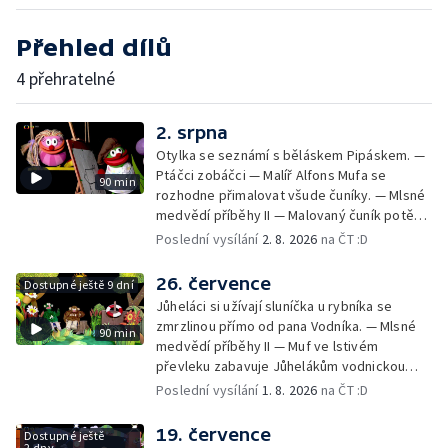
Přehled dílů
4 přehratelné
2. srpna
Otylka se seznámí s běláskem Pipáskem. —
Ptáčci zobáčci — Malíř Alfons Mufa se
90 min
rozhodne přimalovat všude čuníky. — Mlsné
medvědí příběhy II — Malovaný čuník potěší
Drsňačku. — Dobrodružství Arachnomušáka
Poslední vysílání
2. 8. 2026
na ČT :D
— Bleskový fórek Mufórek. — Bláznivá
kapela — Teta Pipeta se pustila do velkého
26. července
Dostupné ještě 9 dní
prádla a nezná slitování s Jůheláky ani
Jůheláci si užívají sluníčka u rybníka se
Polapilem. — Bob a Bobek na cestách — Muf
zmrzlinou přímo od pana Vodníka. — Mlsné
90 min
chystá Vodníkovi bublinkovou koupel. —
medvědí příběhy II — Muf ve lstivém
Lišák a Zajda — Brzoránošou navštíví
převleku zabavuje Jůhelákům vodnickou
velryba. — Muchomůrek a Muchlíci II — Hary,
zmrzlinu, ale pak lituje - je totiž z bahna a
Poslední vysílání
1. 8. 2026
na ČT :D
Jazzajíci a píseň o velrybě ve vaně. —
chaluh. — Dobrodružství Arachnomušáka —
Střelená střední — Tryskomyši frčí na pomoc
Pip s Otylkou vymalovávají červánky. —
19. července
Déčku s písmenky proti Černobílovi.
Dostupné ještě
Bláznivá kapela — Fámula s Drsňačkou
2 dny