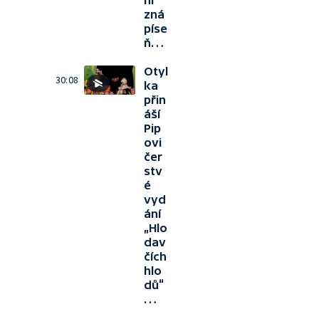
ní
zná
píse
ň…
Otyl
30:08
ka
přin
áší
Pip
ovi
čer
stv
é
vyd
ání
„Hlo
dav
čích
hlo
dů“
…