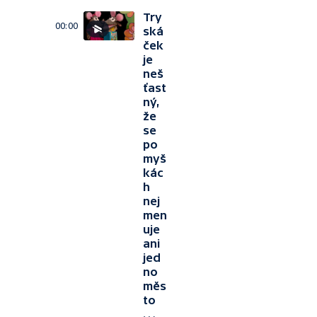
Try
00:00
ská
ček
je
neš
ťast
ný,
že
se
po
myš
kác
h
nej
men
uje
ani
jed
no
měs
to
…