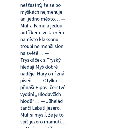
nešťastný, že se po
myškách nejmenuje
ani jedno město… —
Muf a Fámula jedou
autíčkem, ve kterém
namísto klaksonu
troubí nejmenší slon
na světě… —
Tryskáček s Tryský
hledají Myš dobré
naděje. Hary o ní zná
píseň… — Otylka
přináší Pipovi čerstvé
vydání „Hlodavčích
hlodů“… — Jůheláci
tančí Labutí jezero.
Muf si myslí, že je to
spíš jezero mamutí…