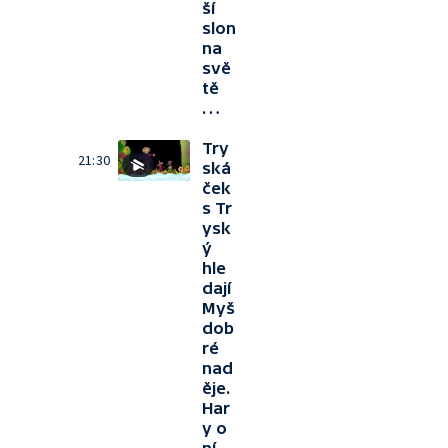
ší
slon
na
svě
tě
…
Try
21:30
ská
ček
s Tr
ysk
ý
hle
dají
Myš
dob
ré
nad
ěje.
Har
y o