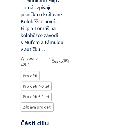
— Mufikanti Filip a
Tomáš zpívají
písničku o královně
Koloběžce první… —
Filip a Tomáš na
koloběžce závodí
s Mufem a Fámulou
v autíčku…
Vyrobeno
•
Česko
2017
Pro děti
Pro děti 4-6 let
Pro děti 6-8 let
Zábava pro děti
Části dílu