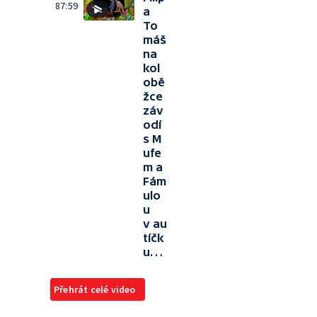
87:59
a
To
máš
na
kol
obě
žce
záv
odí
s M
ufe
m a
Fám
ulo
u
v au
tíčk
u…
Přehrát celé video