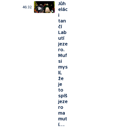
Jůh
46:32
elác
i
tan
čí
Lab
utí
jeze
ro.
Muf
si
mys
lí,
že
je
to
spíš
jeze
ro
ma
mut
í…