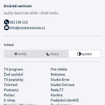
Divácké centrum
každý všední den:
8:00—16:00 hodin
261 136 113
info@ceskatelevize.cz
Vzhled
Světlý
Tmavý
Systém
TV program
Pro média
Živé vysílání
Reklama
TV poplatky
Studio Brno
Teletext
Studio Ostrava
Podcasty
Rada ČT
Počasí
Kariéra
E-shop
Podávání námětů