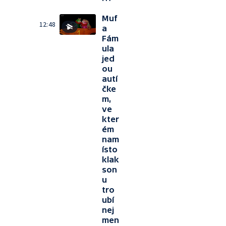
Muf
12:48
a
Fám
ula
jed
ou
autí
čke
m,
ve
kter
ém
nam
ísto
klak
son
u
tro
ubí
nej
men