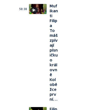
Muf
58:38
ikan
ti
Filip
a
To
máš
zpív
ají
písn
ičku
o
král
ovn
ě
Kol
obě
žce
prv
ní…
Filip