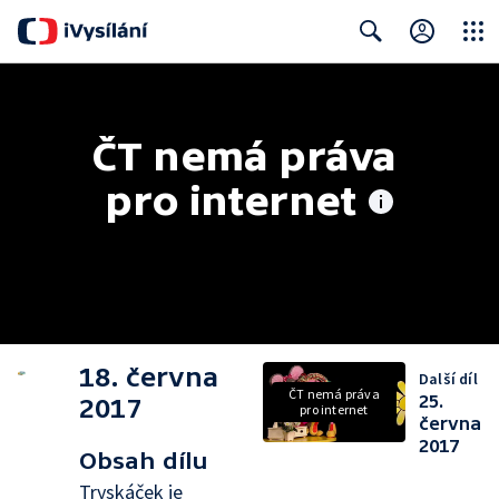
Close
Search
ČT nemá práva 
pro internet
18. června
Další díl
ČT nemá práva
25.
2017
pro internet
června
2017
Obsah dílu
Tryskáček je