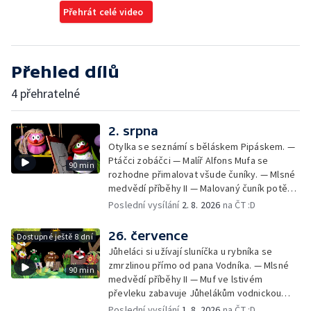
Přehrát celé video
Přehled dílů
4 přehratelné
2. srpna
Otylka se seznámí s běláskem Pipáskem. —
Ptáčci zobáčci — Malíř Alfons Mufa se
90 min
rozhodne přimalovat všude čuníky. — Mlsné
medvědí příběhy II — Malovaný čuník potěší
Drsňačku. — Dobrodružství Arachnomušáka
Poslední vysílání
2. 8. 2026
na ČT :D
— Bleskový fórek Mufórek. — Bláznivá
kapela — Teta Pipeta se pustila do velkého
26. července
Dostupné ještě 8 dní
prádla a nezná slitování s Jůheláky ani
Jůheláci si užívají sluníčka u rybníka se
Polapilem. — Bob a Bobek na cestách — Muf
zmrzlinou přímo od pana Vodníka. — Mlsné
90 min
chystá Vodníkovi bublinkovou koupel. —
medvědí příběhy II — Muf ve lstivém
Lišák a Zajda — Brzoránošou navštíví
převleku zabavuje Jůhelákům vodnickou
velryba. — Muchomůrek a Muchlíci II — Hary,
zmrzlinu, ale pak lituje - je totiž z bahna a
Poslední vysílání
1. 8. 2026
na ČT :D