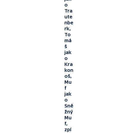
o
Tra
ute
nbe
rk,
To
má
š
jak
o
Kra
kon
oš,
Mu
f
jak
o
Sně
žný
Mu
f,
zpí