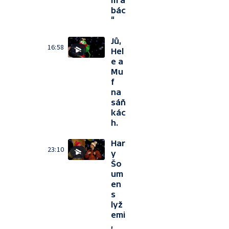
m a
bác
“
Jů,
16:58
Hel
e a
Mu
f
na
sáň
kác
h.
Har
23:10
y
Šo
um
en
s
lyž
emi
,