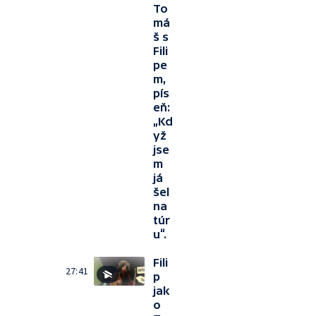
To
má
š s
Fili
pe
m,
pís
eň:
„Kd
yž
jse
m
já
šel
na
túr
u“.
Fili
27:41
p
jak
o