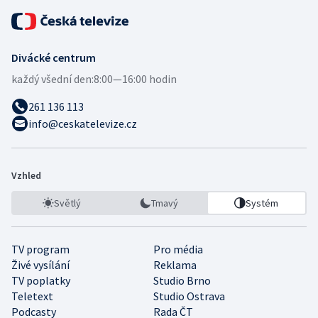
Divácké centrum
každý všední den:
8:00—16:00 hodin
261 136 113
info@ceskatelevize.cz
Vzhled
Světlý
Tmavý
Systém
TV program
Pro média
Živé vysílání
Reklama
TV poplatky
Studio Brno
Teletext
Studio Ostrava
Podcasty
Rada ČT