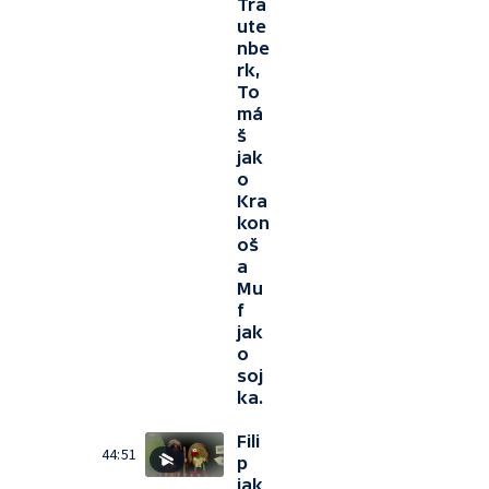
Tra
ute
nbe
rk,
To
má
š
jak
o
Kra
kon
oš
a
Mu
f
jak
o
soj
ka.
Fili
44:51
p
jak