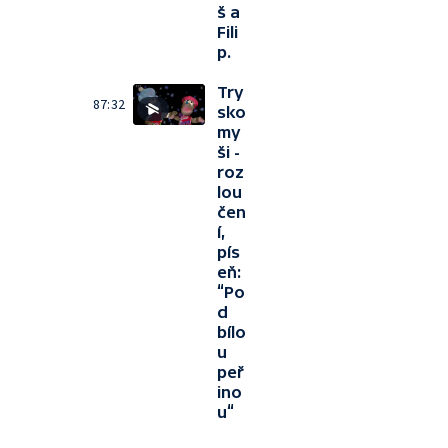
š a
Fili
p.
Try
87:32
sko
my
ši -
roz
lou
čen
í,
pís
eň:
“Po
d
bílo
u
peř
ino
u“