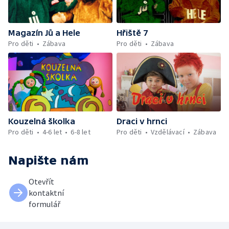
si přeje vzpomínkovou písničku i vzácný
host – Jirka Chalupa 1
Magazín Jů a Hele
Hřiště 7
Pro děti
Zábava
Pro děti
Zábava
Kouzelná školka
Draci v hrnci
Pro děti
4-6 let
6-8 let
Pro děti
Vzdělávací
Zábava
Napište nám
Otevřít
kontaktní
formulář