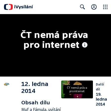
Close
Search
ČT nemá práva 
pro internet
12. ledna
Další
ČT nemá práva
díl
2014
pro internet
19.
ledna
Obsah dílu
2014
Muf a Fámula, uvítání