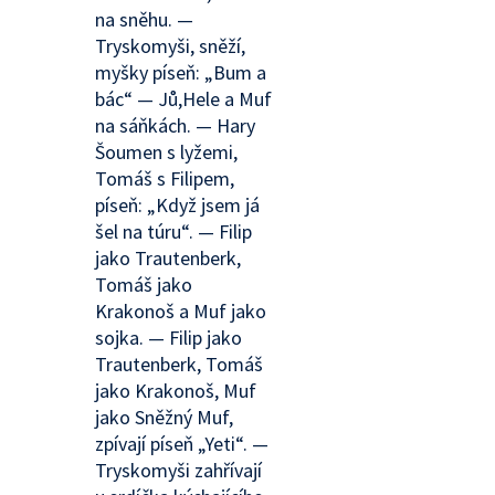
na sněhu. —
Tryskomyši, sněží,
myšky píseň: „Bum a
bác“ — Jů,Hele a Muf
na sáňkách. — Hary
Šoumen s lyžemi,
Tomáš s Filipem,
píseň: „Když jsem já
šel na túru“. — Filip
jako Trautenberk,
Tomáš jako
Krakonoš a Muf jako
sojka. — Filip jako
Trautenberk, Tomáš
jako Krakonoš, Muf
jako Sněžný Muf,
zpívají píseň „Yeti“. —
Tryskomyši zahřívají