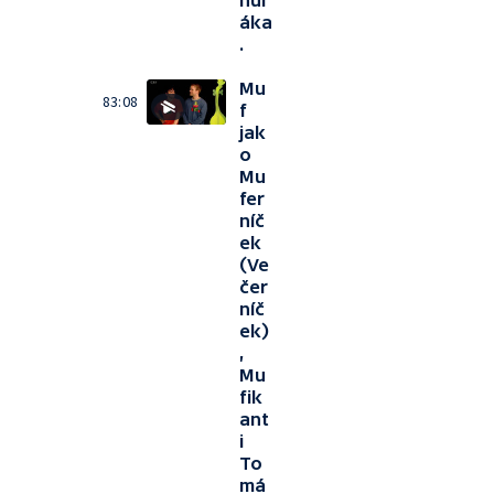
hul
áka
.
Mu
83:08
f
jak
o
Mu
fer
níč
ek
(Ve
čer
níč
ek)
,
Mu
fik
ant
i
To
má