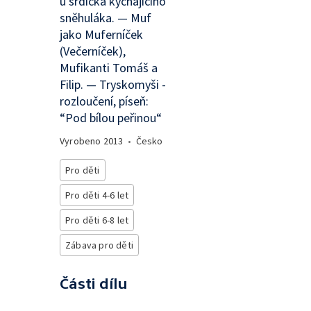
u srdíčka kýchajícího
sněhuláka. — Muf
jako Muferníček
(Večerníček),
Mufikanti Tomáš a
Filip. — Tryskomyši -
rozloučení, píseň:
“Pod bílou peřinou“
Vyrobeno
2013
•
Česko
Pro děti
Pro děti 4-6 let
Pro děti 6-8 let
Zábava pro děti
Části dílu