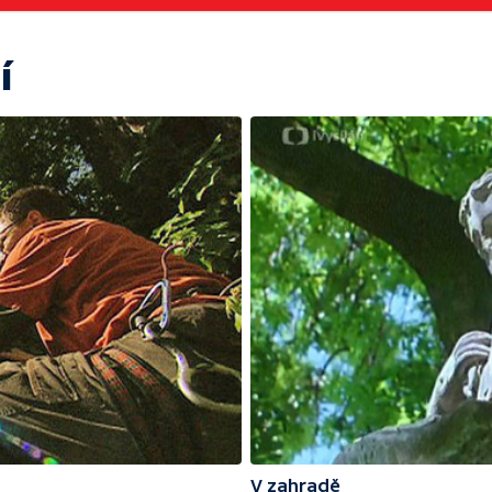
í
V zahradě