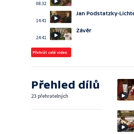
08:32
Jan Podstatzky-Licht
14:41
Závěr
24:41
Přehrát celé video
Přehled dílů
23 přehratelných