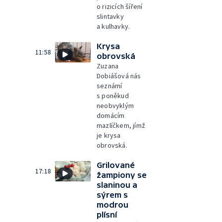
o rizicích šíření
slintavky
a kulhavky.
Krysa
11:58
obrovská
Zuzana
Dobiášová nás
seznámí
s poněkud
neobvyklým
domácím
mazlíčkem, jímž
je krysa
obrovská.
Grilované
17:18
žampiony se
slaninou a
sýrem s
modrou
plísní