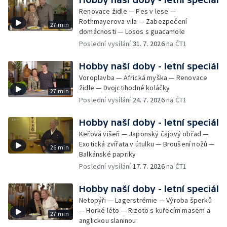
Renovace židle — Pes v lese —
Rothmayerova vila — Zabezpečení
27 min
domácnosti — Losos s guacamole
Poslední vysílání
31. 7. 2026
na ČT1
Hobby naší doby - letní speciál
Voroplavba — Africká myška — Renovace
židle — Dvojctihodné koláčky
27 min
Poslední vysílání
24. 7. 2026
na ČT1
Hobby naší doby - letní speciál
Keřová višeň — Japonský čajový obřad —
Exotická zvířata v útulku — Broušení nožů —
26 min
Balkánské papriky
Poslední vysílání
17. 7. 2026
na ČT1
Hobby naší doby - letní speciál
Netopýři — Lagerstrémie — Výroba šperků
— Horké léto — Rizoto s kuřecím masem a
27 min
anglickou slaninou