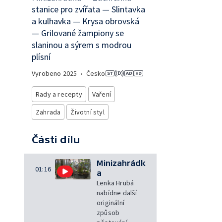
stanice pro zvířata — Slintavka
a kulhavka — Krysa obrovská
— Grilované žampiony se
slaninou a sýrem s modrou
plísní
Vyrobeno
2025
•
Česko
Rady a recepty
Vaření
Zahrada
Životní styl
Části dílu
Minizahrádk
01:16
a
Lenka Hrubá
nabídne další
originální
způsob