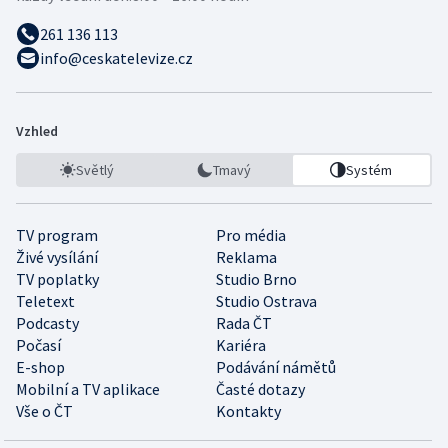
261 136 113
info@ceskatelevize.cz
Vzhled
Světlý
Tmavý
Systém
TV program
Pro média
Živé vysílání
Reklama
TV poplatky
Studio Brno
Teletext
Studio Ostrava
Podcasty
Rada ČT
Počasí
Kariéra
E-shop
Podávání námětů
Mobilní a TV aplikace
Časté dotazy
Vše o ČT
Kontakty