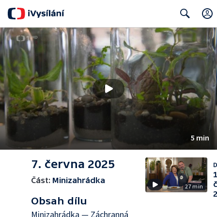
Search
5 min
7. června 2025
D
1
Část:
Minizahrádka
27 min
Obsah dílu
Minizahrádka — Záchranná