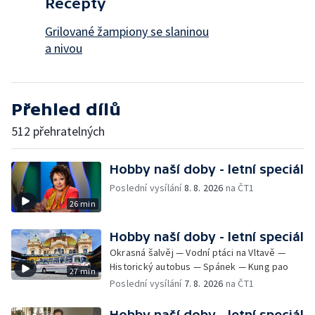
Recepty
Grilované žampiony se slaninou
a nivou
Přehled dílů
512 přehratelných
Hobby naší doby - letní speciál
Poslední vysílání
8. 8. 2026
na ČT1
26 min
Hobby naší doby - letní speciál
Okrasná šalvěj — Vodní ptáci na Vltavě —
Historický autobus — Spánek — Kung pao
27 min
Poslední vysílání
7. 8. 2026
na ČT1
Hobby naší doby - letní speciál