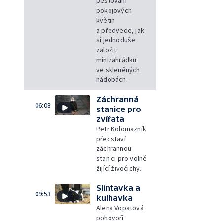
pěstování
pokojových
květin
a předvede, jak
si jednoduše
založit
minizahrádku
ve skleněných
nádobách.
Záchranná
06:08
stanice pro
zvířata
Petr Kolomazník
představí
záchrannou
stanici pro volně
žijící živočichy.
Slintavka a
09:53
kulhavka
Alena Vopatová
pohovoří