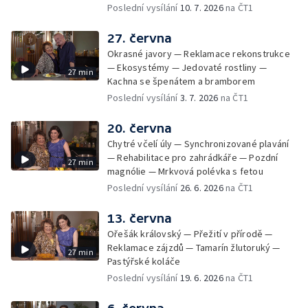
Poslední vysílání
10. 7. 2026
na ČT1
27. června
Okrasné javory — Reklamace rekonstrukce
— Ekosystémy — Jedovaté rostliny —
27 min
Kachna se špenátem a bramborem
Poslední vysílání
3. 7. 2026
na ČT1
20. června
Chytré včelí úly — Synchronizované plavání
— Rehabilitace pro zahrádkáře — Pozdní
27 min
magnólie — Mrkvová polévka s fetou
Poslední vysílání
26. 6. 2026
na ČT1
13. června
Ořešák královský — Přežití v přírodě —
Reklamace zájzdů — Tamarín žlutoruký —
27 min
Pastýřské koláče
Poslední vysílání
19. 6. 2026
na ČT1