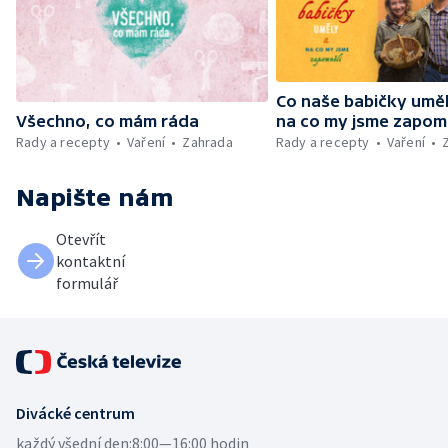
Co naše babičky uměl
Všechno, co mám ráda
na co my jsme zapom
Rady a recepty
Vaření
Zahrada
Rady a recepty
Vaření
Napište nám
Otevřít
kontaktní
formulář
Divácké centrum
každý všední den:
8:00—16:00 hodin