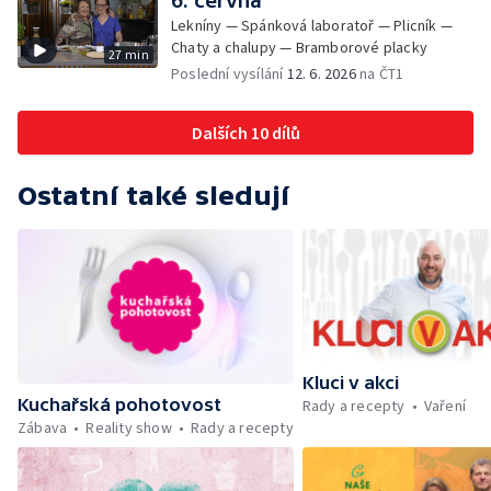
6. června
Lekníny — Spánková laboratoř — Plicník —
Chaty a chalupy — Bramborové placky
27 min
Poslední vysílání
12. 6. 2026
na ČT1
Dalších 10 dílů
Ostatní také sledují
Kluci v akci
Kuchařská pohotovost
Rady a recepty
Vaření
Zábava
Reality show
Rady a recepty