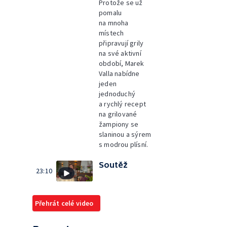
Protože se už
pomalu
na mnoha
místech
připravují grily
na své aktivní
období, Marek
Valla nabídne
jeden
jednoduchý
a rychlý recept
na grilované
žampiony se
slaninou a sýrem
s modrou plísní.
Soutěž
23:10
Přehrát celé video