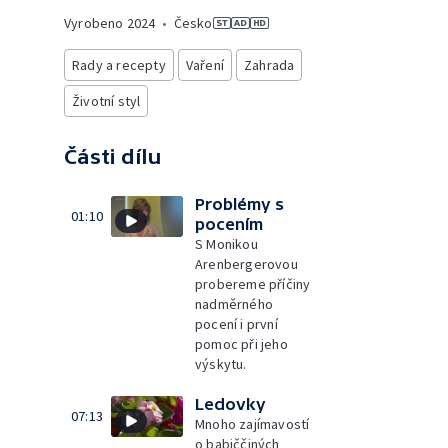
Vyrobeno
2024
•
Česko
Rady a recepty
Vaření
Zahrada
Životní styl
Části dílu
Problémy s
01:10
pocením
S Monikou
Arenbergerovou
probereme příčiny
nadměrného
pocení i první
pomoc při jeho
výskytu.
Ledovky
07:13
Mnoho zajímavostí
o babiččiných