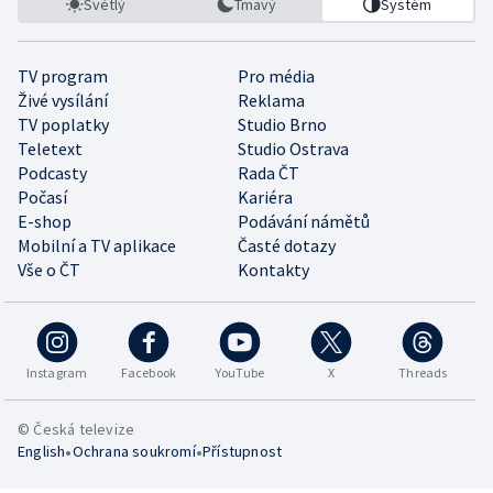
Světlý
Tmavý
Systém
TV program
Pro média
Živé vysílání
Reklama
TV poplatky
Studio Brno
Teletext
Studio Ostrava
Podcasty
Rada ČT
Počasí
Kariéra
E-shop
Podávání námětů
Mobilní a TV aplikace
Časté dotazy
Vše o ČT
Kontakty
Instagram
Facebook
YouTube
X
Threads
© Česká televize
•
•
English
Ochrana soukromí
Přístupnost