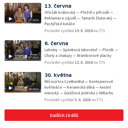
13. června
Ořešák královský — Přežití v přírodě —
Reklamace zájzdů — Tamarín žlutoruký —
27 min
Pastýřské koláče
Poslední vysílání
19. 6. 2026
na ČT1
6. června
Lekníny — Spánková laboratoř — Plicník —
Chaty a chalupy — Bramborové placky
27 min
Poslední vysílání
12. 6. 2026
na ČT1
30. května
Míčová hra CzeBumBal — Kontejnerové
květináče — Keramická dílná — Axolot
26 min
mexický — Gulášová polévka z Willachu
Poslední vysílání
5. 6. 2026
na ČT1
Dalších 10 dílů