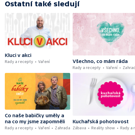
Ostatní také sledují
Kluci v akci
Všechno, co mám ráda
Rady a recepty
Vaření
Rady a recepty
Vaření
Zahra
Co naše babičky uměly a
Kuchařská pohotovost
na co my jsme zapomněli
Zábava
Reality show
Rady a 
Rady a recepty
Vaření
Zahrada