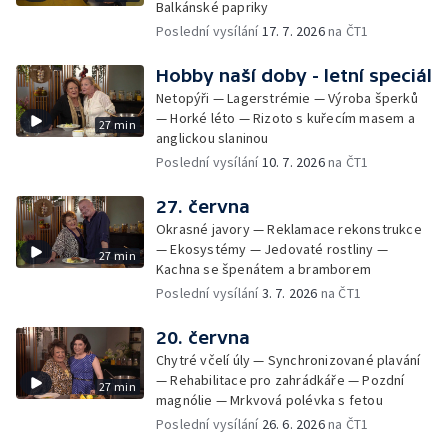
Balkánské papriky
Poslední vysílání
17. 7. 2026
na ČT1
Hobby naší doby - letní speciál
Netopýři — Lagerstrémie — Výroba šperků
— Horké léto — Rizoto s kuřecím masem a
27 min
anglickou slaninou
Poslední vysílání
10. 7. 2026
na ČT1
27. června
Okrasné javory — Reklamace rekonstrukce
— Ekosystémy — Jedovaté rostliny —
27 min
Kachna se špenátem a bramborem
Poslední vysílání
3. 7. 2026
na ČT1
20. června
Chytré včelí úly — Synchronizované plavání
— Rehabilitace pro zahrádkáře — Pozdní
27 min
magnólie — Mrkvová polévka s fetou
Poslední vysílání
26. 6. 2026
na ČT1