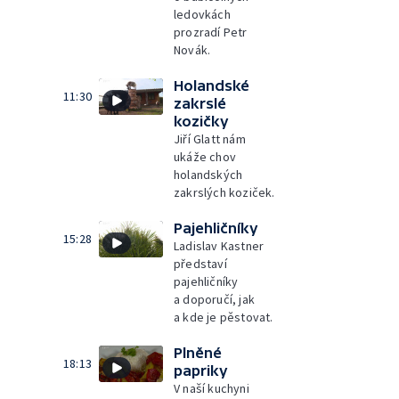
ledovkách
prozradí Petr
Novák.
Holandské
11:30
zakrslé
kozičky
Jiří Glatt nám
ukáže chov
holandských
zakrslých koziček.
Pajehličníky
15:28
Ladislav Kastner
představí
pajehličníky
a doporučí, jak
a kde je pěstovat.
Plněné
18:13
papriky
V naší kuchyni