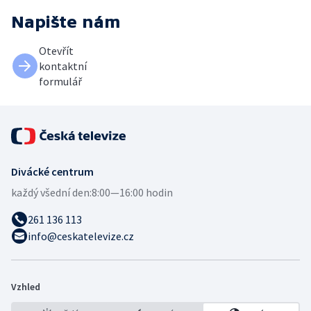
Napište nám
Otevřít
kontaktní
formulář
Divácké centrum
každý všední den:
8:00—16:00 hodin
261 136 113
info@ceskatelevize.cz
Vzhled