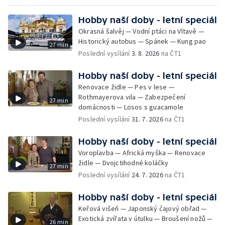
Hobby naší doby - letní speciál
Okrasná šalvěj — Vodní ptáci na Vltavě —
Historický autobus — Spánek — Kung pao
27 min
Poslední vysílání
3. 8. 2026
na ČT1
Hobby naší doby - letní speciál
Renovace židle — Pes v lese —
Rothmayerova vila — Zabezpečení
27 min
domácnosti — Losos s guacamole
Poslední vysílání
31. 7. 2026
na ČT1
Hobby naší doby - letní speciál
Voroplavba — Africká myška — Renovace
židle — Dvojctihodné koláčky
27 min
Poslední vysílání
24. 7. 2026
na ČT1
Hobby naší doby - letní speciál
Keřová višeň — Japonský čajový obřad —
Exotická zvířata v útulku — Broušení nožů —
26 min