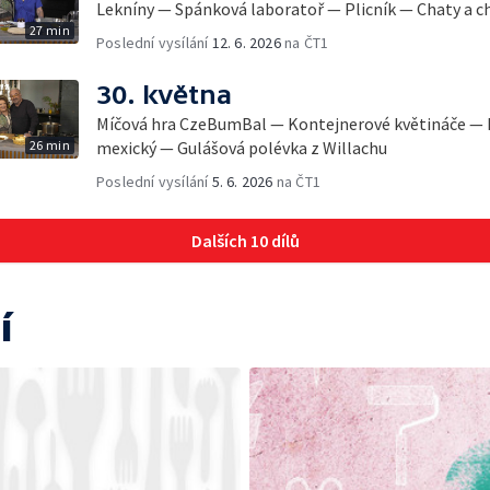
Lekníny — Spánková laboratoř — Plicník — Chaty a 
27 min
Poslední vysílání
12. 6. 2026
na ČT1
30. května
Míčová hra CzeBumBal — Kontejnerové květináče — 
26 min
mexický — Gulášová polévka z Willachu
Poslední vysílání
5. 6. 2026
na ČT1
Dalších 10 dílů
í