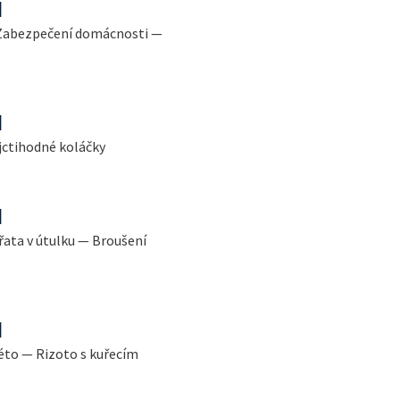
l
 Zabezpečení domácnosti —
l
jctihodné koláčky
l
řata v útulku — Broušení
l
éto — Rizoto s kuřecím