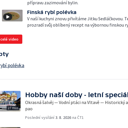
přípravu zazimování bylin.
Finská rybí polévka
V naší kuchyni znovu přivítáme Jitku Sedláčkovou. 
prozradí svůj oblíbený recept na výbornou finskou r
 celé video
pty
rybí polévka
Hobby naší doby - letní speciá
Okrasná šalvěj — Vodní ptáci na Vltavě — Historick
27 min
pao
Poslední vysílání
3. 8. 2026
na ČT1