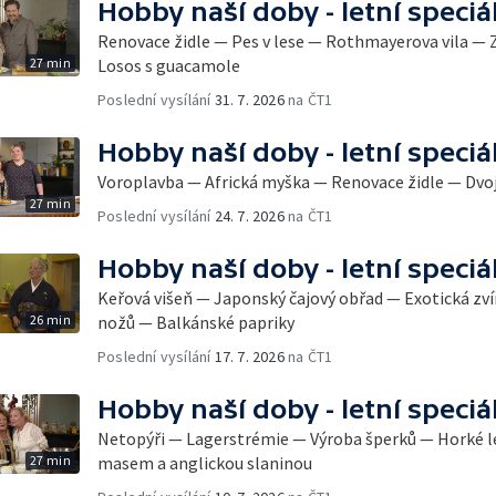
Hobby naší doby - letní speciá
Renovace židle — Pes v lese — Rothmayerova vila —
27 min
Losos s guacamole
Poslední vysílání
31. 7. 2026
na ČT1
Hobby naší doby - letní speciá
Voroplavba — Africká myška — Renovace židle — Dvo
27 min
Poslední vysílání
24. 7. 2026
na ČT1
Hobby naší doby - letní speciá
Keřová višeň — Japonský čajový obřad — Exotická zví
26 min
nožů — Balkánské papriky
Poslední vysílání
17. 7. 2026
na ČT1
Hobby naší doby - letní speciá
Netopýři — Lagerstrémie — Výroba šperků — Horké l
27 min
masem a anglickou slaninou