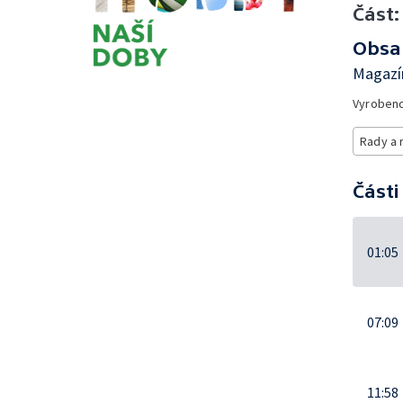
Část:
Obsa
Magazín
Vyroben
Rady a 
Části
01:05
07:09
11:58