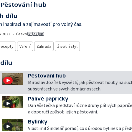
Pěstování hub
h dílu
 inspirací a zajímavostí pro volný čas.
o
2023
•
Česko
recepty
Vaření
Zahrada
Životní styl
 dílu
Pěstování hub
Miroslav Jozífek vysvětlí, jak pěstovat houby na su
substrátech ve svých domácnostech.
Pálivé papričky
Dan Všetečka představí různé druhy pálivých paprič
a doporučí způsob jejich pěstování.
Bylinky
Vlastimil Šindelář poradí, co s úrodou bylinek a pře