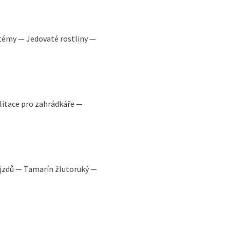
témy — Jedovaté rostliny —
litace pro zahrádkáře —
ájzdů — Tamarín žlutoruký —