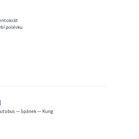
Tentokrát
ybí polévku.
l
ý autobus — Spánek — Kung