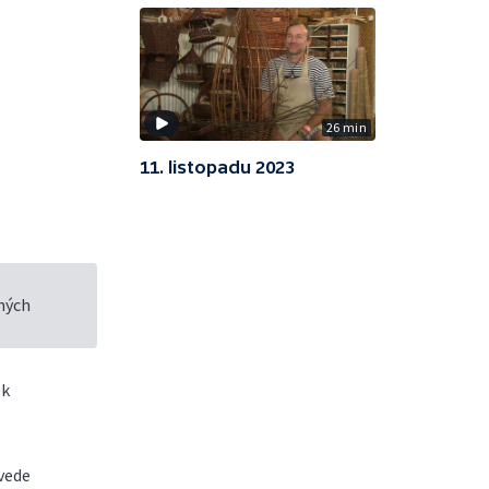
26 min
11. listopadu 2023
chých
ek
dvede