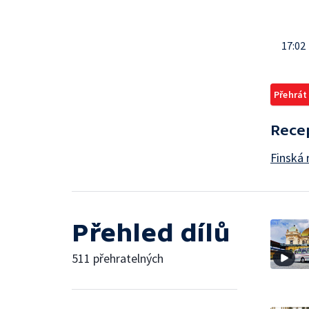
17:02
Přehrát
Rece
Finská 
Přehled dílů
511 přehratelných