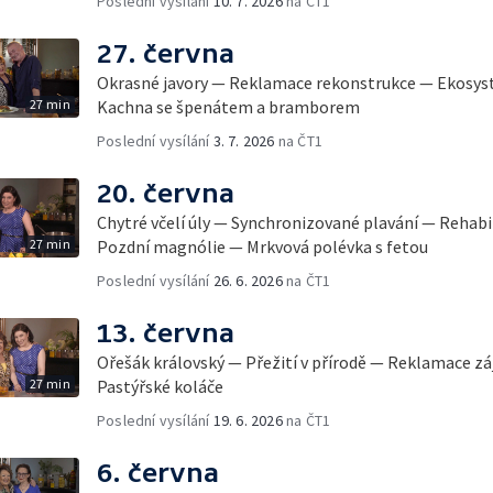
Poslední vysílání
10. 7. 2026
na ČT1
27. června
Okrasné javory — Reklamace rekonstrukce — Ekosys
27 min
Kachna se špenátem a bramborem
Poslední vysílání
3. 7. 2026
na ČT1
20. června
Chytré včelí úly — Synchronizované plavání — Rehabi
27 min
Pozdní magnólie — Mrkvová polévka s fetou
Poslední vysílání
26. 6. 2026
na ČT1
13. června
Ořešák královský — Přežití v přírodě — Reklamace z
27 min
Pastýřské koláče
Poslední vysílání
19. 6. 2026
na ČT1
6. června