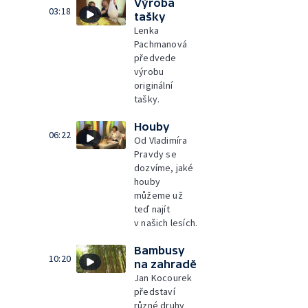
Výroba
03:18
tašky
Lenka
Pachmanová
předvede
výrobu
originální
tašky.
Houby
06:22
Od Vladimíra
Pravdy se
dozvíme, jaké
houby
můžeme už
teď najít
v našich lesích.
Bambusy
10:20
na zahradě
Jan Kocourek
představí
různé druhy