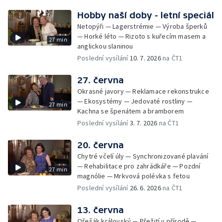
Hobby naší doby - letní speciál
Netopýři — Lagerstrémie — Výroba šperků
— Horké léto — Rizoto s kuřecím masem a
27 min
anglickou slaninou
Poslední vysílání
10. 7. 2026
na ČT1
27. června
Okrasné javory — Reklamace rekonstrukce
— Ekosystémy — Jedovaté rostliny —
27 min
Kachna se špenátem a bramborem
Poslední vysílání
3. 7. 2026
na ČT1
20. června
Chytré včelí úly — Synchronizované plavání
— Rehabilitace pro zahrádkáře — Pozdní
27 min
magnólie — Mrkvová polévka s fetou
Poslední vysílání
26. 6. 2026
na ČT1
13. června
Ořešák královský — Přežití v přírodě —