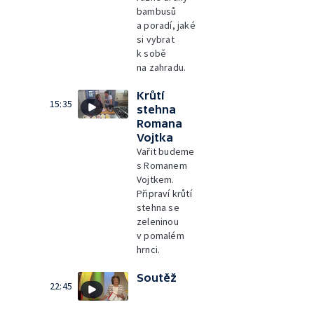
bambusů
a poradí, jaké
si vybrat
k sobě
na zahradu.
Krůtí
15:35
stehna
Romana
Vojtka
Vařit budeme
s Romanem
Vojtkem.
Připraví krůtí
stehna se
zeleninou
v pomalém
hrnci.
Soutěž
22:45