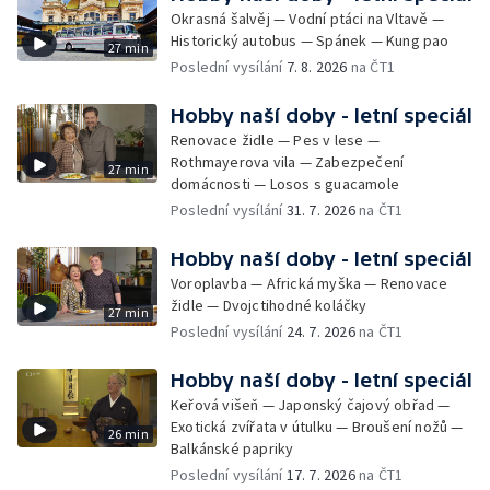
Okrasná šalvěj — Vodní ptáci na Vltavě —
Historický autobus — Spánek — Kung pao
27 min
Poslední vysílání
7. 8. 2026
na ČT1
Hobby naší doby - letní speciál
Renovace židle — Pes v lese —
Rothmayerova vila — Zabezpečení
27 min
domácnosti — Losos s guacamole
Poslední vysílání
31. 7. 2026
na ČT1
Hobby naší doby - letní speciál
Voroplavba — Africká myška — Renovace
židle — Dvojctihodné koláčky
27 min
Poslední vysílání
24. 7. 2026
na ČT1
Hobby naší doby - letní speciál
Keřová višeň — Japonský čajový obřad —
Exotická zvířata v útulku — Broušení nožů —
26 min
Balkánské papriky
Poslední vysílání
17. 7. 2026
na ČT1