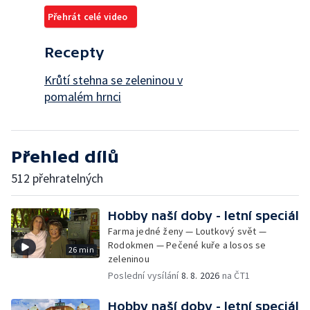
Přehrát celé video
Recepty
Krůtí stehna se zeleninou v
pomalém hrnci
Přehled dílů
512 přehratelných
Hobby naší doby - letní speciál
Farma jedné ženy — Loutkový svět —
Rodokmen — Pečené kuře a losos se
26 min
zeleninou
Poslední vysílání
8. 8. 2026
na ČT1
Hobby naší doby - letní speciál