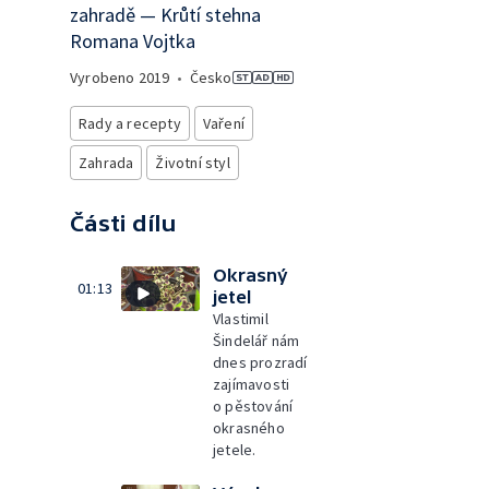
zahradě — Krůtí stehna
Romana Vojtka
Vyrobeno
2019
•
Česko
Rady a recepty
Vaření
Zahrada
Životní styl
Části dílu
Okrasný
01:13
jetel
Vlastimil
Šindelář nám
dnes prozradí
zajímavosti
o pěstování
okrasného
jetele.