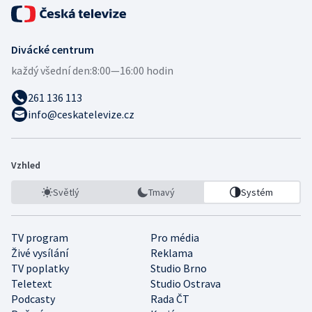
Divácké centrum
každý všední den:
8:00—16:00 hodin
261 136 113
info@ceskatelevize.cz
Vzhled
Světlý
Tmavý
Systém
TV program
Pro média
Živé vysílání
Reklama
TV poplatky
Studio Brno
Teletext
Studio Ostrava
Podcasty
Rada ČT