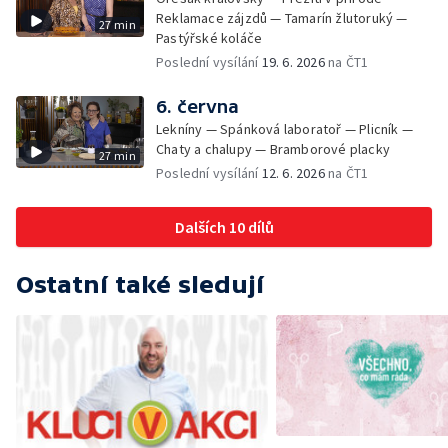
Reklamace zájzdů — Tamarín žlutoruký —
27 min
Pastýřské koláče
Poslední vysílání
19. 6. 2026
na ČT1
6. června
Lekníny — Spánková laboratoř — Plicník —
Chaty a chalupy — Bramborové placky
27 min
Poslední vysílání
12. 6. 2026
na ČT1
Dalších 10 dílů
Ostatní také sledují