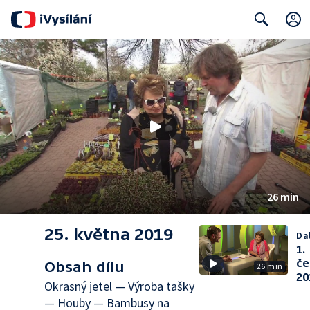
Search
26 min
25. května 2019
Dal
1.
če
Obsah dílu
26 min
20
Okrasný jetel — Výroba tašky
— Houby — Bambusy na