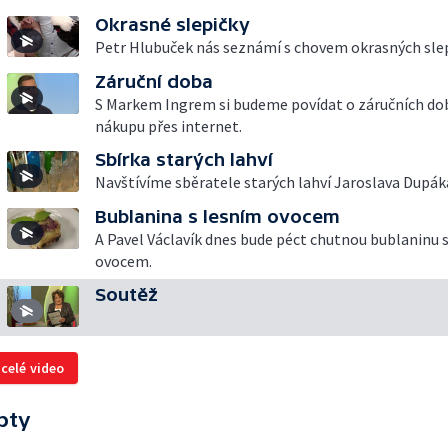
Okrasné slepičky
Petr Hlubuček nás seznámí s chovem okrasných slep
Záruční doba
S Markem Ingrem si budeme povídat o záručních do
nákupu přes internet.
Sbírka starých lahví
Navštívíme sběratele starých lahví Jaroslava Dupák
Bublanina s lesním ovocem
A Pavel Václavík dnes bude péct chutnou bublaninu 
ovocem.
Soutěž
 celé video
pty