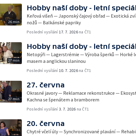
Hobby naší doby - letní speciá
Keřová višeň — Japonský čajový obřad — Exotická zví
26 min
nožů — Balkánské papriky
Poslední vysílání
17. 7. 2026
na ČT1
Hobby naší doby - letní speciá
Netopýři — Lagerstrémie — Výroba šperků — Horké l
27 min
masem a anglickou slaninou
Poslední vysílání
10. 7. 2026
na ČT1
27. června
Okrasné javory — Reklamace rekonstrukce — Ekosys
27 min
Kachna se špenátem a bramborem
Poslední vysílání
3. 7. 2026
na ČT1
20. června
Chytré včelí úly — Synchronizované plavání — Rehabi