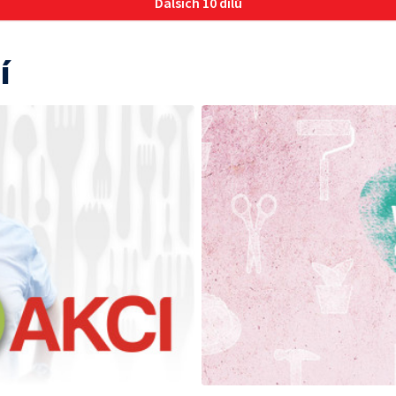
Dalších 10 dílů
í