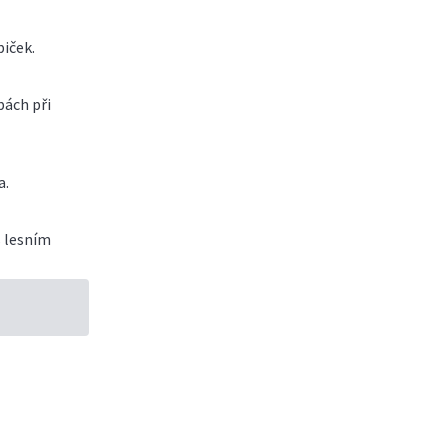
iček.
bách při
a.
s lesním