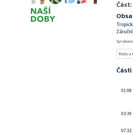
Část:
Obsa
Tropick
Záruční
Vyroben
Rady a 
Části
01:08
03:39
07:32