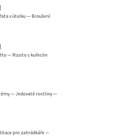
l
řata v útulku — Broušení
l
éto — Rizoto s kuřecím
témy — Jedovaté rostliny —
litace pro zahrádkáře —