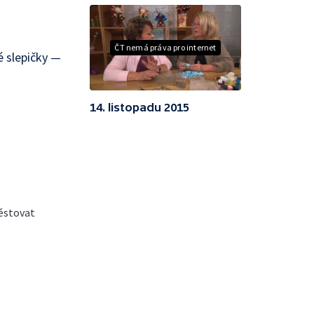
ČT nemá práva pro internet
 slepičky —
14. listopadu 2015
ěstovat