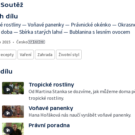
Soutěž
h dílu
é rostliny — Voňavé panenky — Právnické okénko — Okrasné
 doba — Sbírka starých lahví — Bublanina s lesním ovocem
o
2015
•
Česko
recepty
Vaření
Zahrada
Životní styl
 dílu
Tropické rostliny
Od Martina Stanka se dozvíme, jak můžeme doma p
tropické rostliny.
Voňavé panenky
Hana Hořáková nás naučí vyrábět voňavé panenky.
Právní poradna