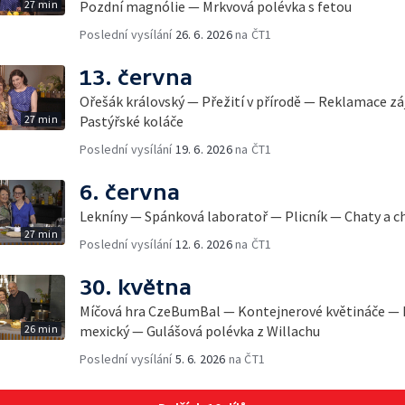
27 min
Pozdní magnólie — Mrkvová polévka s fetou
Poslední vysílání
26. 6. 2026
na ČT1
13. června
Ořešák královský — Přežití v přírodě — Reklamace z
27 min
Pastýřské koláče
Poslední vysílání
19. 6. 2026
na ČT1
6. června
Lekníny — Spánková laboratoř — Plicník — Chaty a 
27 min
Poslední vysílání
12. 6. 2026
na ČT1
30. května
Míčová hra CzeBumBal — Kontejnerové květináče — 
26 min
mexický — Gulášová polévka z Willachu
Poslední vysílání
5. 6. 2026
na ČT1