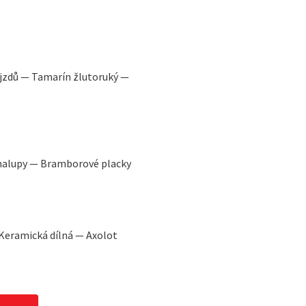
ájzdů — Tamarín žlutoruký —
chalupy — Bramborové placky
Keramická dílná — Axolot