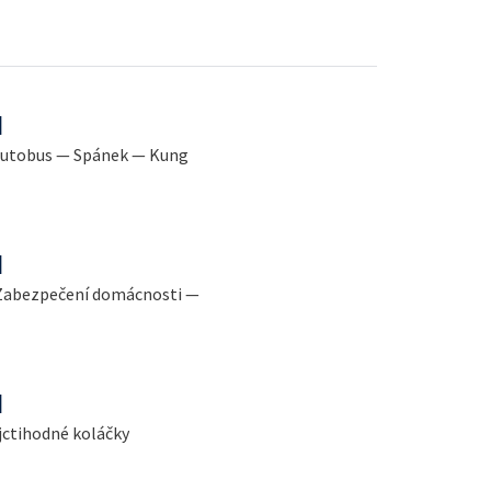
l
ý autobus — Spánek — Kung
l
 Zabezpečení domácnosti —
l
jctihodné koláčky