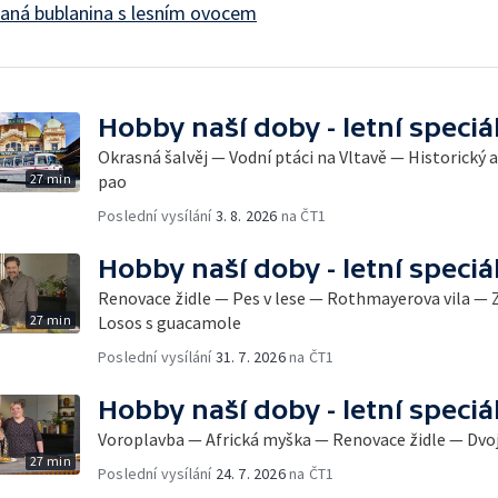
aná bublanina s lesním ovocem
Hobby naší doby - letní speciá
Okrasná šalvěj — Vodní ptáci na Vltavě — Historick
27 min
pao
Poslední vysílání
3. 8. 2026
na ČT1
Hobby naší doby - letní speciá
Renovace židle — Pes v lese — Rothmayerova vila —
27 min
Losos s guacamole
Poslední vysílání
31. 7. 2026
na ČT1
Hobby naší doby - letní speciá
Voroplavba — Africká myška — Renovace židle — Dvo
27 min
Poslední vysílání
24. 7. 2026
na ČT1