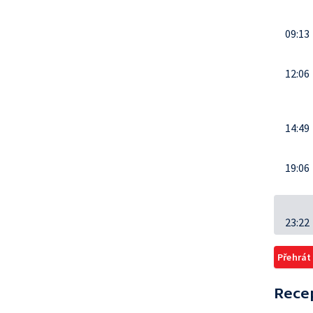
09:13
12:06
14:49
19:06
23:22
Přehrát
Rece