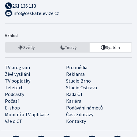
261 136 113
info@ceskatelevize.cz
Vzhled
Světlý
Tmavý
Systém
TV program
Pro média
Živé vysílání
Reklama
TV poplatky
Studio Brno
Teletext
Studio Ostrava
Podcasty
Rada ČT
Počasí
Kariéra
E-shop
Podávání námětů
Mobilní a TV aplikace
Časté dotazy
Vše o ČT
Kontakty