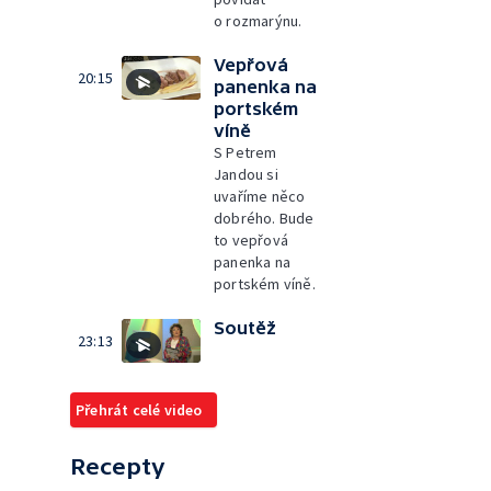
o rozmarýnu.
Vepřová
20:15
panenka na
portském
víně
S Petrem
Jandou si
uvaříme něco
dobrého. Bude
to vepřová
panenka na
portském víně.
Soutěž
23:13
Přehrát celé video
Recepty