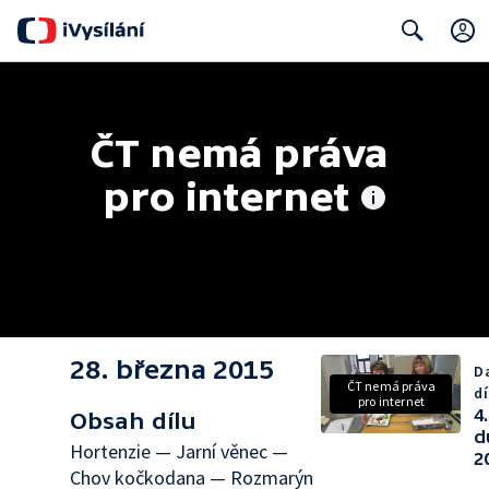
Search
ČT nemá práva 
pro internet
28. března 2015
Da
ČT nemá práva
dí
pro internet
4.
Obsah dílu
d
Hortenzie — Jarní věnec —
2
Chov kočkodana — Rozmarýn