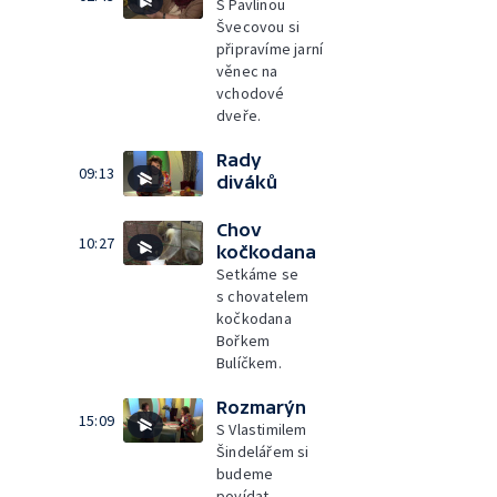
S Pavlínou
Švecovou si
připravíme jarní
věnec na
vchodové
dveře.
Rady
09:13
diváků
Chov
10:27
kočkodana
Setkáme se
s chovatelem
kočkodana
Bořkem
Bulíčkem.
Rozmarýn
15:09
S Vlastimilem
Šindelářem si
budeme
povídat