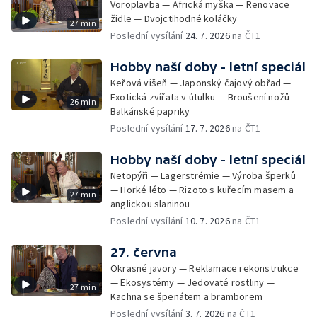
Voroplavba — Africká myška — Renovace
židle — Dvojctihodné koláčky
27 min
Poslední vysílání
24. 7. 2026
na ČT1
Hobby naší doby - letní speciál
Keřová višeň — Japonský čajový obřad —
Exotická zvířata v útulku — Broušení nožů —
26 min
Balkánské papriky
Poslední vysílání
17. 7. 2026
na ČT1
Hobby naší doby - letní speciál
Netopýři — Lagerstrémie — Výroba šperků
— Horké léto — Rizoto s kuřecím masem a
27 min
anglickou slaninou
Poslední vysílání
10. 7. 2026
na ČT1
27. června
Okrasné javory — Reklamace rekonstrukce
— Ekosystémy — Jedovaté rostliny —
27 min
Kachna se špenátem a bramborem
Poslední vysílání
3. 7. 2026
na ČT1