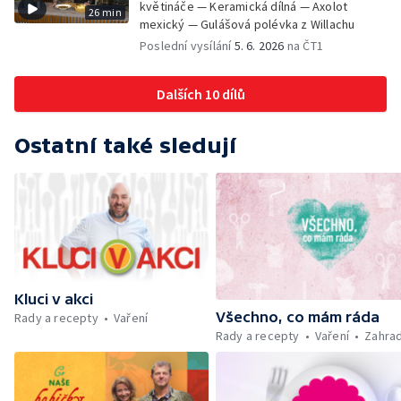
květináče — Keramická dílná — Axolot
26 min
mexický — Gulášová polévka z Willachu
Poslední vysílání
5. 6. 2026
na ČT1
Dalších 10 dílů
Ostatní také sledují
Kluci v akci
Všechno, co mám ráda
Rady a recepty
Vaření
Rady a recepty
Vaření
Zahra