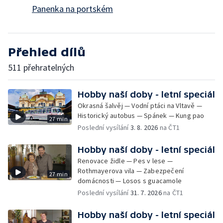
Panenka na portském
Přehled dílů
511 přehratelných
Hobby naší doby - letní speciál
Okrasná šalvěj — Vodní ptáci na Vltavě —
Historický autobus — Spánek — Kung pao
27 min
Poslední vysílání
3. 8. 2026
na ČT1
Hobby naší doby - letní speciál
Renovace židle — Pes v lese —
Rothmayerova vila — Zabezpečení
27 min
domácnosti — Losos s guacamole
Poslední vysílání
31. 7. 2026
na ČT1
Hobby naší doby - letní speciál