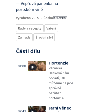
— Vepřová panenka na
portském víně
Vyrobeno
2015
•
Česko
Rady a recepty
Vaření
Zahrada
Životní styl
Části dílu
Hortenzie
01:08
Veronika
Hanková nám
poradí, jak
můžeme na jaře
správně
ostříhat
hortenzie.
Jarní věnec
02:43