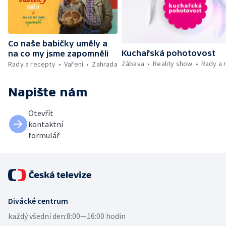
Co naše babičky uměly a
Kuchařská pohotovost
na co my jsme zapomněli
Zábava
Reality show
Rady a 
Rady a recepty
Vaření
Zahrada
Napište nám
Otevřít
kontaktní
formulář
Divácké centrum
každý všední den:
8:00—16:00 hodin