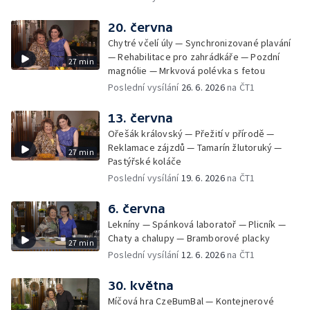
20. června
Chytré včelí úly — Synchronizované plavání
— Rehabilitace pro zahrádkáře — Pozdní
27 min
magnólie — Mrkvová polévka s fetou
Poslední vysílání
26. 6. 2026
na ČT1
13. června
Ořešák královský — Přežití v přírodě —
Reklamace zájzdů — Tamarín žlutoruký —
27 min
Pastýřské koláče
Poslední vysílání
19. 6. 2026
na ČT1
6. června
Lekníny — Spánková laboratoř — Plicník —
Chaty a chalupy — Bramborové placky
27 min
Poslední vysílání
12. 6. 2026
na ČT1
30. května
Míčová hra CzeBumBal — Kontejnerové