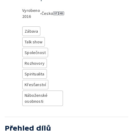
Vyrobeno
•
Česko
2016
Zábava
Talk show
Společnost
Rozhovory
Spiritualita
Křesťanství
Náboženské
osobnosti
Přehled dílů