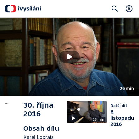
C
Search
26 min
30. října
Další díl
6.
2016
listopadu
26 min
2016
Obsah dílu
Karel Loprais