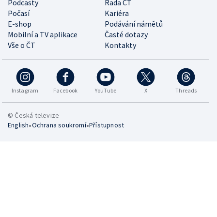
Podcasty
Rada ČT
Počasí
Kariéra
E-shop
Podávání námětů
Mobilní a TV aplikace
Časté dotazy
Vše o ČT
Kontakty
Instagram
Facebook
YouTube
X
Threads
© Česká televize
•
•
English
Ochrana soukromí
Přístupnost