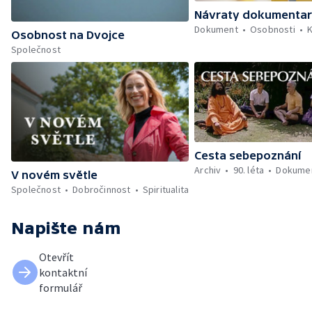
Návraty dokumentar
Dokument
Osobnosti
K
Osobnost na Dvojce
Společnost
Cesta sebepoznání
Archiv
90. léta
Dokume
V novém světle
Společnost
Dobročinnost
Spiritualita
Napište nám
Otevřít
kontaktní
formulář