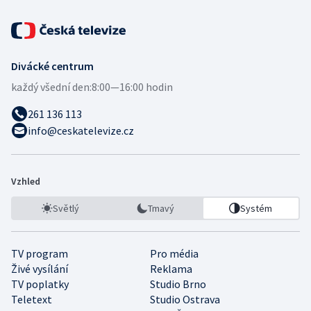
Divácké centrum
každý všední den:
8:00—16:00 hodin
261 136 113
info@ceskatelevize.cz
Vzhled
Světlý
Tmavý
Systém
TV program
Pro média
Živé vysílání
Reklama
TV poplatky
Studio Brno
Teletext
Studio Ostrava