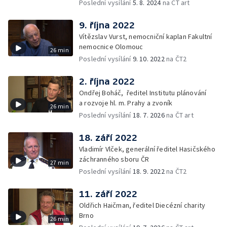
Poslední vysílání
5. 8. 2024
na ČT art
9. října 2022
Vítězslav Vurst, nemocniční kaplan Fakultní
nemocnice Olomouc
26 min
Poslední vysílání
9. 10. 2022
na ČT2
2. října 2022
Ondřej Boháč, ředitel Institutu plánování
a rozvoje hl. m. Prahy a zvoník
26 min
Poslední vysílání
18. 7. 2026
na ČT art
18. září 2022
Vladimír Vlček, generální ředitel Hasičského
záchranného sboru ČR
27 min
Poslední vysílání
18. 9. 2022
na ČT2
11. září 2022
Oldřich Haičman, ředitel Diecézní charity
Brno
26 min