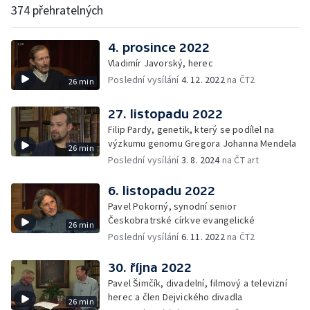
374 přehratelných
4. prosince 2022
Vladimír Javorský, herec
Poslední vysílání
4. 12. 2022
na ČT2
26 min
27. listopadu 2022
Filip Pardy, genetik, který se podílel na
výzkumu genomu Gregora Johanna Mendela
26 min
Poslední vysílání
3. 8. 2024
na ČT art
6. listopadu 2022
Pavel Pokorný, synodní senior
Českobratrské církve evangelické
26 min
Poslední vysílání
6. 11. 2022
na ČT2
30. října 2022
Pavel Šimčík, divadelní, filmový a televizní
herec a člen Dejvického divadla
26 min