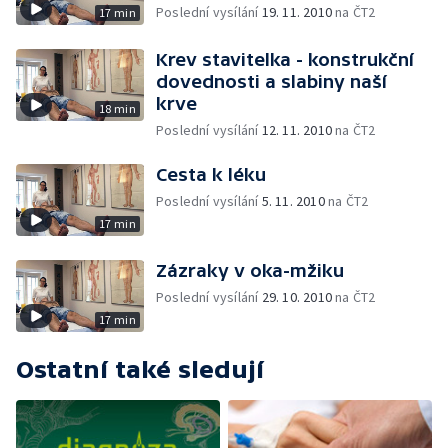
Poslední vysílání
19. 11. 2010
na ČT2
17 min
Krev stavitelka - konstrukční
dovednosti a slabiny naší
krve
18 min
Poslední vysílání
12. 11. 2010
na ČT2
Cesta k léku
Poslední vysílání
5. 11. 2010
na ČT2
17 min
Zázraky v oka-mžiku
Poslední vysílání
29. 10. 2010
na ČT2
17 min
Ostatní také sledují