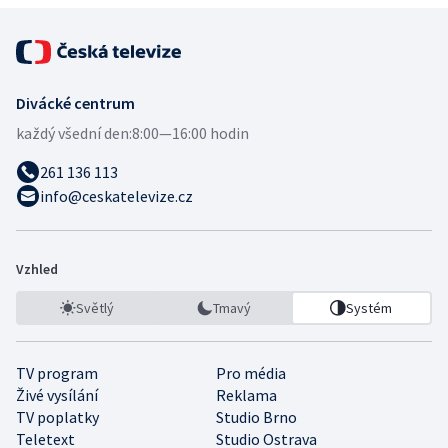
Divácké centrum
každý všední den:
8:00—16:00 hodin
261 136 113
info@ceskatelevize.cz
Vzhled
Světlý
Tmavý
Systém
TV program
Pro média
Živé vysílání
Reklama
TV poplatky
Studio Brno
Teletext
Studio Ostrava