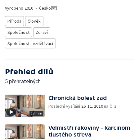
Vyrobeno
2010
•
Česko
Příroda
Člověk
Společnost
Zdraví
Společnost - vzdělávací
Přehled dílů
5 přehratelných
Chronická bolest zad
Poslední vysílání
26. 11. 2010
na ČT2
18 min
Velmistři rakoviny - karcinom
tlustého střeva