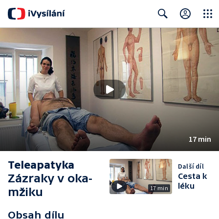
Close
Search
17 min
Teleapatyka
Další díl
Zázraky v oka-
Cesta k
léku
17 min
mžiku
Obsah dílu