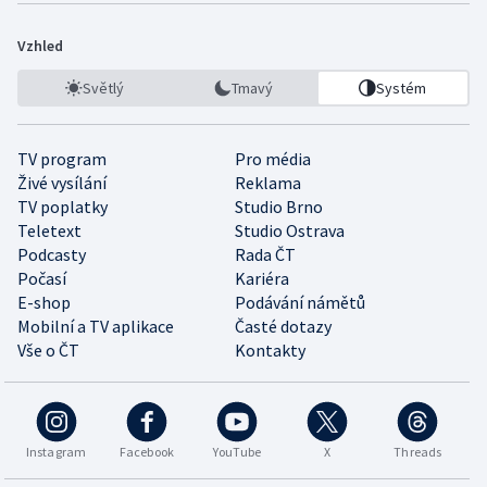
Vzhled
Světlý
Tmavý
Systém
TV program
Pro média
Živé vysílání
Reklama
TV poplatky
Studio Brno
Teletext
Studio Ostrava
Podcasty
Rada ČT
Počasí
Kariéra
E-shop
Podávání námětů
Mobilní a TV aplikace
Časté dotazy
Vše o ČT
Kontakty
Instagram
Facebook
YouTube
X
Threads