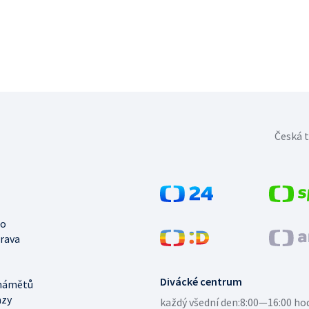
Česká t
no
trava
Divácké centrum
námětů
azy
každý všední den:
8:00—16:00 ho