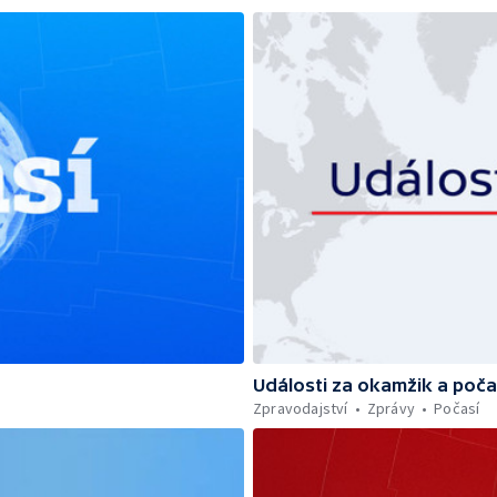
Události za okamžik a poča
Zpravodajství
Zprávy
Počasí