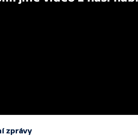
í zprávy