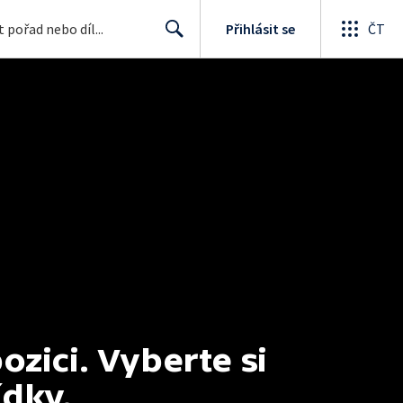
Přihlásit se
ČT
Search
ici. Vyberte si 
ídky.