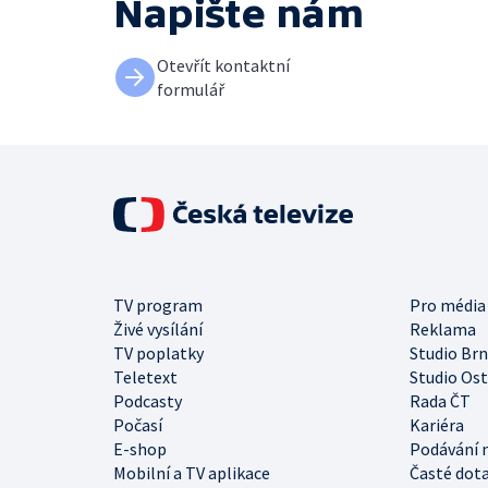
Napište nám
Otevřít kontaktní
formulář
TV program
Pro média
Živé vysílání
Reklama
TV poplatky
Studio Br
Teletext
Studio Os
Podcasty
Rada ČT
Počasí
Kariéra
E-shop
Podávání 
Mobilní a TV aplikace
Časté dot