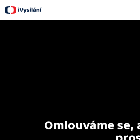
Omlouváme se, al
pros