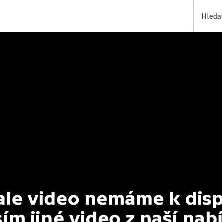
e video nemáme k dispoz
ím jiné video z naší nab