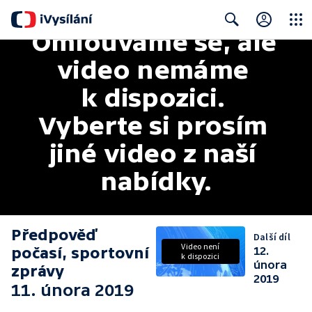
Omlouváme se, ale 
Close
Search
video nemáme 
k dispozici. 
Vyberte si prosím 
jiné video z naší 
nabídky.
Předpověď
Další díl
Video není
počasí, sportovní
12.
k dispozici
února
zprávy
2019
11. února 2019