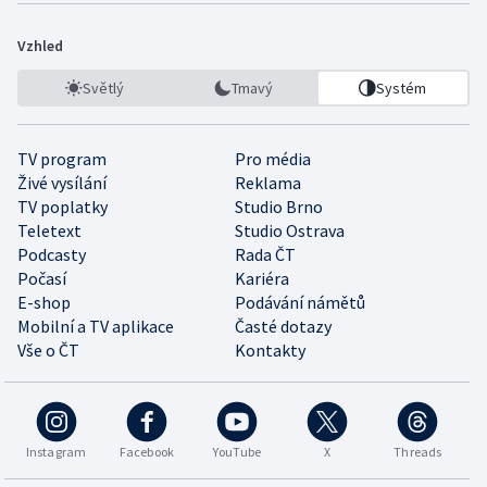
Vzhled
Světlý
Tmavý
Systém
TV program
Pro média
Živé vysílání
Reklama
TV poplatky
Studio Brno
Teletext
Studio Ostrava
Podcasty
Rada ČT
Počasí
Kariéra
E-shop
Podávání námětů
Mobilní a TV aplikace
Časté dotazy
Vše o ČT
Kontakty
Instagram
Facebook
YouTube
X
Threads