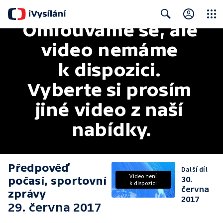
Omlouváme se, ale 
Close
Search
video nemáme 
k dispozici. 
Vyberte si prosím 
jiné video z naší 
nabídky.
Předpověď
Další díl
Video není
počasí, sportovní
30.
k dispozici
června
zprávy
2017
29. června 2017