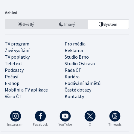
Vzhled
Světlý
Tmavý
Systém
TV program
Pro média
Živé vysílání
Reklama
TV poplatky
Studio Brno
Teletext
Studio Ostrava
Podcasty
Rada ČT
Počasí
Kariéra
E-shop
Podávání námětů
Mobilní a TV aplikace
Časté dotazy
Vše o ČT
Kontakty
Instagram
Facebook
YouTube
X
Threads