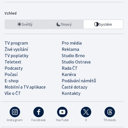
Vzhled
Světlý
Tmavý
Systém
TV program
Pro média
Živé vysílání
Reklama
TV poplatky
Studio Brno
Teletext
Studio Ostrava
Podcasty
Rada ČT
Počasí
Kariéra
E-shop
Podávání námětů
Mobilní a TV aplikace
Časté dotazy
Vše o ČT
Kontakty
Instagram
Facebook
YouTube
X
Threads