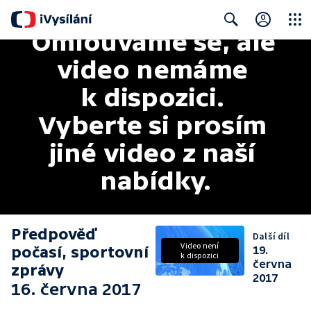
Omlouváme se, ale 
Close
Search
video nemáme 
k dispozici. 
Vyberte si prosím 
jiné video z naší 
nabídky.
Předpověď
Další díl
Video není
počasí, sportovní
19.
k dispozici
června
zprávy
2017
16. června 2017