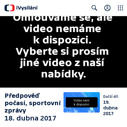
Omlouváme se, ale 
Close
Search
video nemáme 
k dispozici. 
Vyberte si prosím 
jiné video z naší 
nabídky.
Předpověď
Další díl
Video není
počasí, sportovní
19.
k dispozici
dubna
zprávy
2017
18. dubna 2017