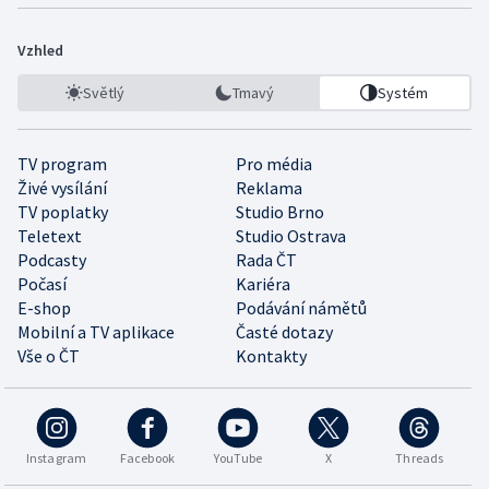
Vzhled
Světlý
Tmavý
Systém
TV program
Pro média
Živé vysílání
Reklama
TV poplatky
Studio Brno
Teletext
Studio Ostrava
Podcasty
Rada ČT
Počasí
Kariéra
E-shop
Podávání námětů
Mobilní a TV aplikace
Časté dotazy
Vše o ČT
Kontakty
Instagram
Facebook
YouTube
X
Threads