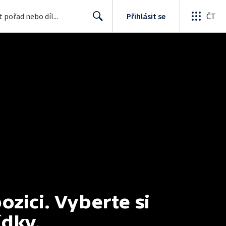
Přihlásit se
ČT
Search
ici. Vyberte si 
ídky.