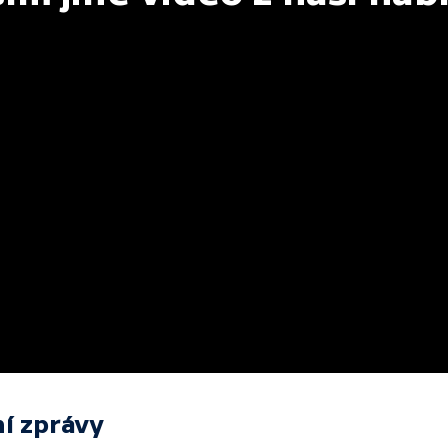
í zprávy