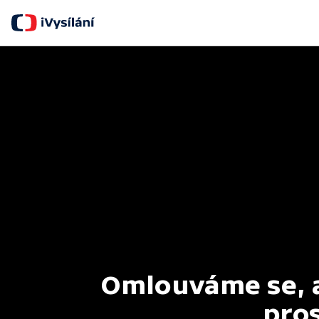
Omlouváme se, al
pros