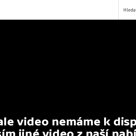
e video nemáme k dispoz
ím jiné video z naší nab