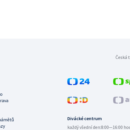
Česká t
no
trava
Divácké centrum
námětů
azy
každý všední den:
8:00—16:00 ho