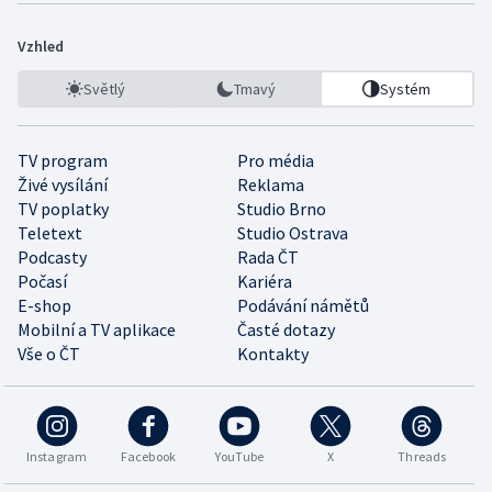
Vzhled
Světlý
Tmavý
Systém
TV program
Pro média
Živé vysílání
Reklama
TV poplatky
Studio Brno
Teletext
Studio Ostrava
Podcasty
Rada ČT
Počasí
Kariéra
E-shop
Podávání námětů
Mobilní a TV aplikace
Časté dotazy
Vše o ČT
Kontakty
Instagram
Facebook
YouTube
X
Threads