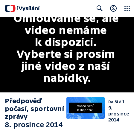
Omlouváme se, ale 
Close
Search
video nemáme 
k dispozici. 
Vyberte si prosím 
jiné video z naší 
nabídky.
Předpověď
Další díl
Video není
počasí, sportovní
9.
k dispozici
prosince
zprávy
2014
8. prosince 2014