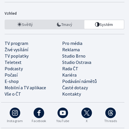
Vzhled
Světlý
Tmavý
Systém
TV program
Pro média
Živé vysílání
Reklama
TV poplatky
Studio Brno
Teletext
Studio Ostrava
Podcasty
Rada ČT
Počasí
Kariéra
E-shop
Podávání námětů
Mobilní a TV aplikace
Časté dotazy
Vše o ČT
Kontakty
Instagram
Facebook
YouTube
X
Threads