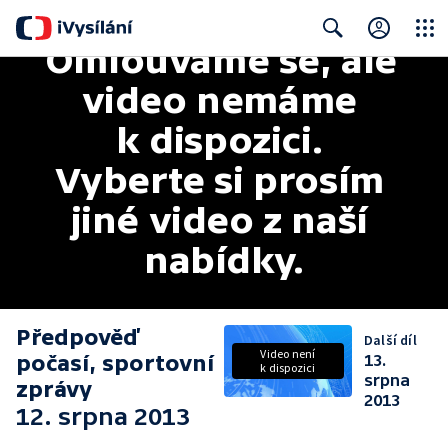
Omlouváme se, ale 
Close
Search
video nemáme 
k dispozici. 
Vyberte si prosím 
jiné video z naší 
nabídky.
Předpověď
Další díl
Video není
počasí, sportovní
13.
k dispozici
srpna
zprávy
2013
12. srpna 2013