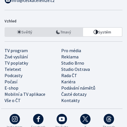
info@ceskatelevize.cz
Vzhled
Světlý
Tmavý
Systém
TV program
Pro média
Živé vysílání
Reklama
TV poplatky
Studio Brno
Teletext
Studio Ostrava
Podcasty
Rada ČT
Počasí
Kariéra
E-shop
Podávání námětů
Mobilní a TV aplikace
Časté dotazy
Vše o ČT
Kontakty
Instagram
Facebook
YouTube
X
Threads