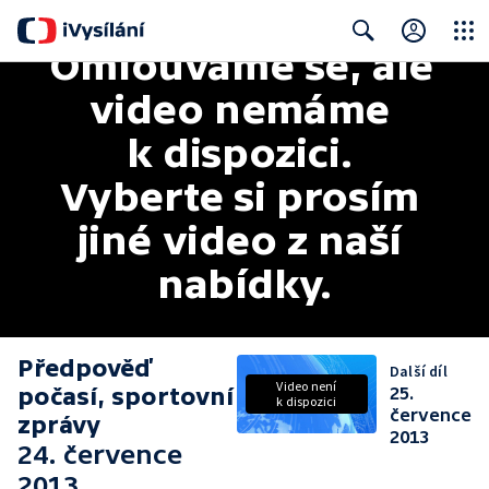
Omlouváme se, ale 
Close
Search
video nemáme 
k dispozici. 
Vyberte si prosím 
jiné video z naší 
nabídky.
Předpověď
Další díl
Video není
počasí, sportovní
25.
k dispozici
července
zprávy
2013
24. července
2013