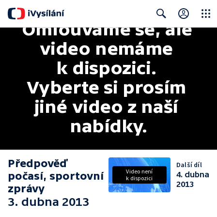
Omlouváme se, ale 
Close
Search
video nemáme 
k dispozici. 
Vyberte si prosím 
jiné video z naší 
nabídky.
Předpověď
Další díl
Video není
počasí, sportovní
4. dubna
k dispozici
2013
zprávy
3. dubna 2013