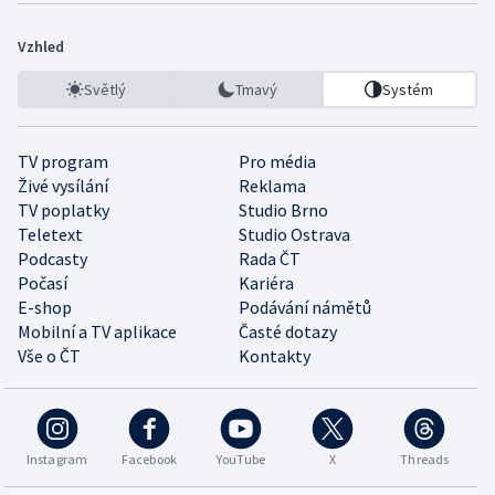
Vzhled
Světlý
Tmavý
Systém
TV program
Pro média
Živé vysílání
Reklama
TV poplatky
Studio Brno
Teletext
Studio Ostrava
Podcasty
Rada ČT
Počasí
Kariéra
E-shop
Podávání námětů
Mobilní a TV aplikace
Časté dotazy
Vše o ČT
Kontakty
Instagram
Facebook
YouTube
X
Threads