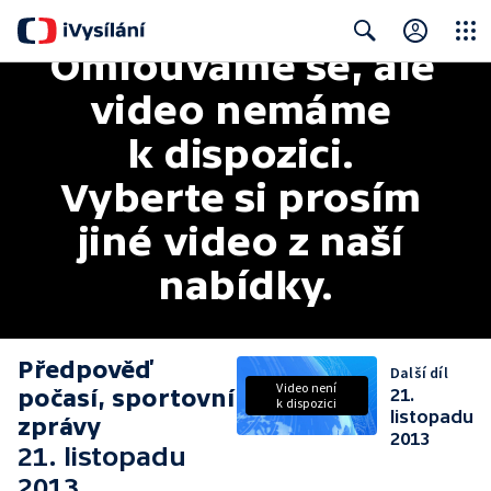
Omlouváme se, ale 
Close
Search
video nemáme 
k dispozici. 
Vyberte si prosím 
jiné video z naší 
nabídky.
Předpověď
Další díl
Video není
počasí, sportovní
21.
k dispozici
listopadu
zprávy
2013
21. listopadu
2013