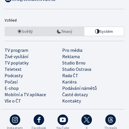
Vzhled
Světlý
Tmavý
Systém
TV program
Pro média
Živé vysílání
Reklama
TV poplatky
Studio Brno
Teletext
Studio Ostrava
Podcasty
Rada ČT
Počasí
Kariéra
E-shop
Podávání námětů
Mobilní a TV aplikace
Časté dotazy
Vše o ČT
Kontakty
Instagram
Facebook
YouTube
X
Threads