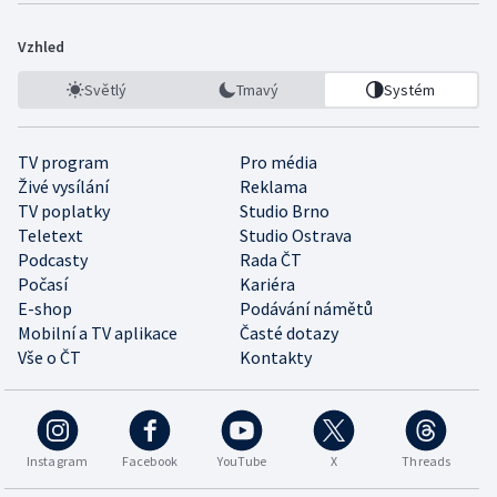
Vzhled
Světlý
Tmavý
Systém
TV program
Pro média
Živé vysílání
Reklama
TV poplatky
Studio Brno
Teletext
Studio Ostrava
Podcasty
Rada ČT
Počasí
Kariéra
E-shop
Podávání námětů
Mobilní a TV aplikace
Časté dotazy
Vše o ČT
Kontakty
Instagram
Facebook
YouTube
X
Threads