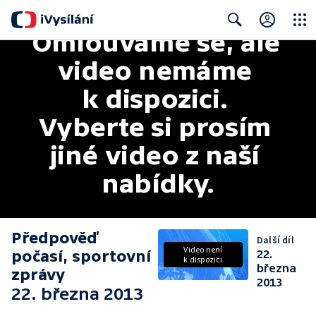
Omlouváme se, ale 
Close
Search
video nemáme 
k dispozici. 
Vyberte si prosím 
jiné video z naší 
nabídky.
Předpověď
Další díl
Video není
počasí, sportovní
22.
k dispozici
března
zprávy
2013
22. března 2013