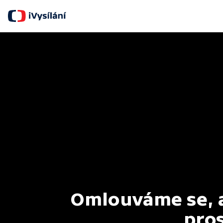
Omlouváme se, al
pros