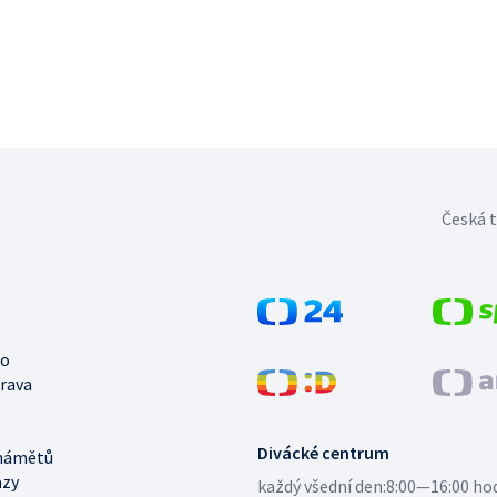
Česká t
no
trava
Divácké centrum
námětů
azy
každý všední den:
8:00—16:00 ho