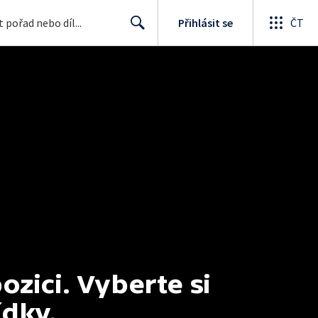
Přihlásit se
ČT
Search
ici. Vyberte si 
ídky.