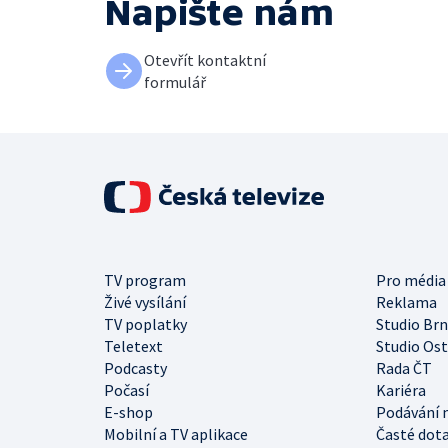
Napište nám
Otevřít kontaktní
formulář
TV program
Pro média
Živé vysílání
Reklama
TV poplatky
Studio Br
Teletext
Studio Os
Podcasty
Rada ČT
Počasí
Kariéra
E-shop
Podávání 
Mobilní a TV aplikace
Časté dot