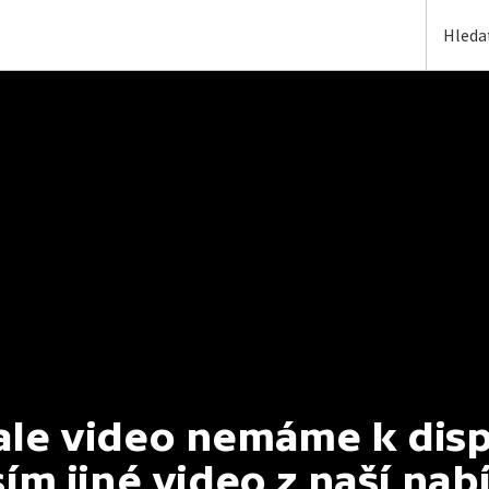
e video nemáme k dispoz
ím jiné video z naší nab