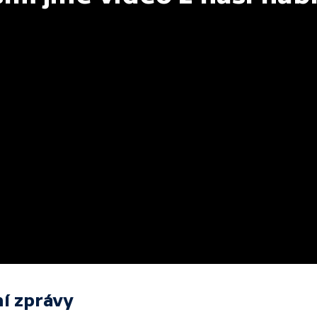
í zprávy