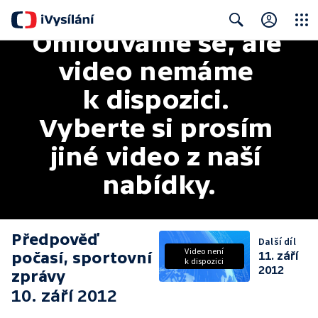
Omlouváme se, ale 
Close
Search
video nemáme 
k dispozici. 
Vyberte si prosím 
jiné video z naší 
nabídky.
Předpověď
Další díl
Video není
počasí, sportovní
11. září
k dispozici
2012
zprávy
10. září 2012