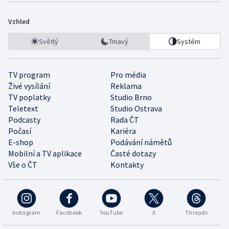
Vzhled
Světlý
Tmavý
Systém
TV program
Pro média
Živé vysílání
Reklama
TV poplatky
Studio Brno
Teletext
Studio Ostrava
Podcasty
Rada ČT
Počasí
Kariéra
E-shop
Podávání námětů
Mobilní a TV aplikace
Časté dotazy
Vše o ČT
Kontakty
Instagram
Facebook
YouTube
X
Threads