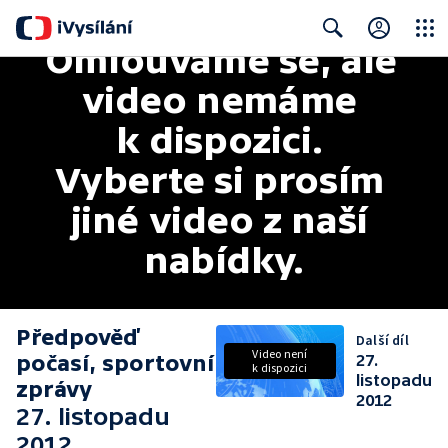
Omlouváme se, ale 
Close
Search
video nemáme 
k dispozici. 
Vyberte si prosím 
jiné video z naší 
nabídky.
Předpověď
Další díl
Video není
počasí, sportovní
27.
k dispozici
listopadu
zprávy
2012
27. listopadu
2012