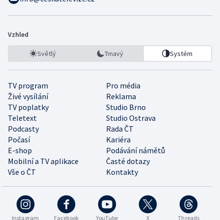
Vzhled
Světlý
Tmavý
Systém
TV program
Pro média
Živé vysílání
Reklama
TV poplatky
Studio Brno
Teletext
Studio Ostrava
Podcasty
Rada ČT
Počasí
Kariéra
E-shop
Podávání námětů
Mobilní a TV aplikace
Časté dotazy
Vše o ČT
Kontakty
Instagram
Facebook
YouTube
X
Threads