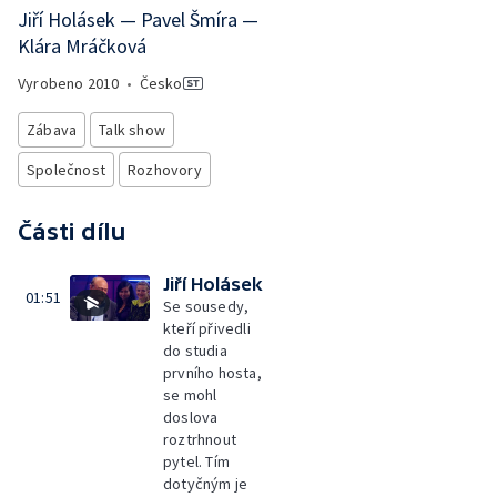
Jiří Holásek — Pavel Šmíra —
Klára Mráčková
Vyrobeno
2010
•
Česko
Zábava
Talk show
Společnost
Rozhovory
Části dílu
Jiří Holásek
01:51
Se sousedy,
kteří přivedli
do studia
prvního hosta,
se mohl
doslova
roztrhnout
pytel. Tím
dotyčným je