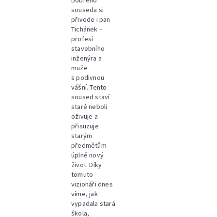
Dobrého
souseda si
přivede i pan
Tichánek –
profesí
stavebního
inženýra a
muže
s podivnou
vášní. Tento
soused staví
staré neboli
oživuje a
přisuzuje
starým
předmětům
úplně nový
život. Díky
tomuto
vizionáři dnes
víme, jak
vypadala stará
škola,