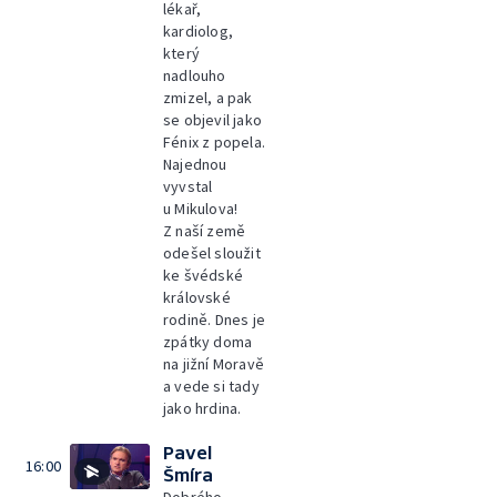
lékař,
kardiolog,
který
nadlouho
zmizel, a pak
se objevil jako
Fénix z popela.
Najednou
vyvstal
u Mikulova!
Z naší země
odešel sloužit
ke švédské
královské
rodině. Dnes je
zpátky doma
na jižní Moravě
a vede si tady
jako hrdina.
Pavel
16:00
Šmíra