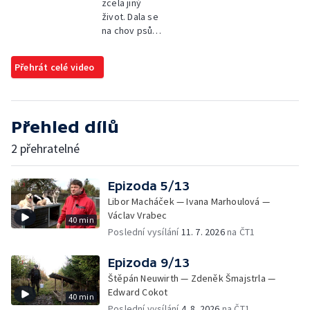
zcela jiný
život. Dala se
na chov psů…
Přehrát celé video
Přehled dílů
2 přehratelné
Epizoda 5/13
Libor Macháček — Ivana Marhoulová —
Václav Vrabec
40 min
Poslední vysílání
11. 7. 2026
na ČT1
Epizoda 9/13
Štěpán Neuwirth — Zdeněk Šmajstrla —
Edward Cokot
40 min
Poslední vysílání
4. 8. 2026
na ČT1