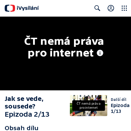
Close
Search
ČT nemá práva 
pro internet
Jak se vede,
Další díl
ČT nemá práva
sousede?
Epizoda
pro internet
1/13
Epizoda 2/13
Obsah dílu