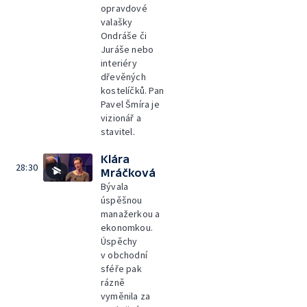
opravdové
valašky
Ondráše či
Juráše nebo
interiéry
dřevěných
kostelíčků. Pan
Pavel Šmíra je
vizionář a
stavitel.
Klára
28:30
Mráčková
Bývala
úspěšnou
manažerkou a
ekonomkou.
Úspěchy
v obchodní
sféře pak
rázně
vyměnila za