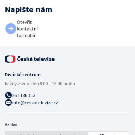
Napište nám
Otevřít
kontaktní
formulář
Divácké centrum
každý všední den:
8:00—16:00 hodin
261 136 113
info@ceskatelevize.cz
Vzhled