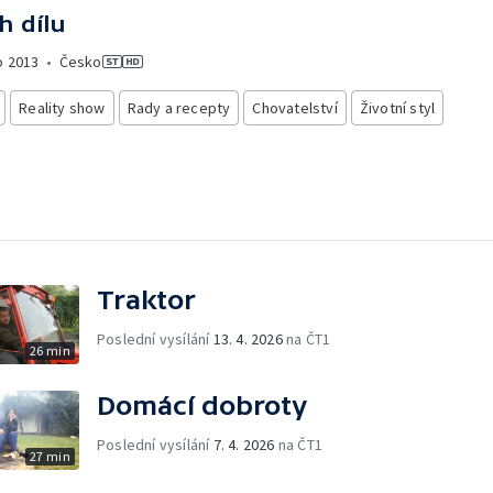
h dílu
o
2013
•
Česko
Reality show
Rady a recepty
Chovatelství
Životní styl
Traktor
Poslední vysílání
13. 4. 2026
na ČT1
26 min
Domácí dobroty
Poslední vysílání
7. 4. 2026
na ČT1
27 min