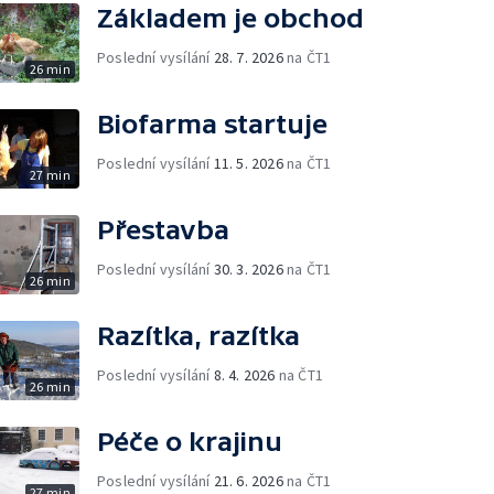
Základem je obchod
Poslední vysílání
28. 7. 2026
na ČT1
26 min
Biofarma startuje
Poslední vysílání
11. 5. 2026
na ČT1
27 min
Přestavba
Poslední vysílání
30. 3. 2026
na ČT1
26 min
Razítka, razítka
Poslední vysílání
8. 4. 2026
na ČT1
26 min
Péče o krajinu
Poslední vysílání
21. 6. 2026
na ČT1
27 min