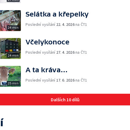
Selátka a křepelky
Poslední vysílání
22. 4. 2026
na ČT1
24 min
Včelykonoce
Poslední vysílání
27. 4. 2026
na ČT1
24 min
A ta kráva...
Poslední vysílání
17. 6. 2026
na ČT1
25 min
Dalších 10 dílů
í