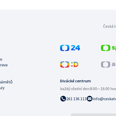
Česká t
no
trava
Divácké centrum
námětů
azy
každý všední den:
8:00—16:00 ho
261 136 113
info@ceskate