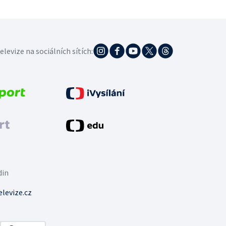
elevize na sociálních sítích:
din
levize.cz