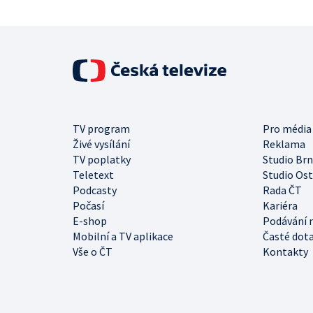
TV program
Pro média
Živé vysílání
Reklama
TV poplatky
Studio Br
Teletext
Studio Os
Podcasty
Rada ČT
Počasí
Kariéra
E-shop
Podávání 
Mobilní a TV aplikace
Časté dot
Vše o ČT
Kontakty