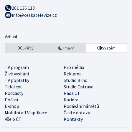
261 136 113
info@ceskatelevize.cz
Vzhled
Světlý
Tmavý
Systém
TV program
Pro média
Živé vysílání
Reklama
TV poplatky
Studio Brno
Teletext
Studio Ostrava
Podcasty
Rada ČT
Počasí
Kariéra
E-shop
Podávání námětů
Mobilní a TV aplikace
Časté dotazy
Vše o ČT
Kontakty