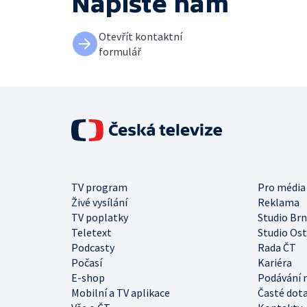
Napište nám
Otevřít kontaktní
formulář
TV program
Pro média
Živé vysílání
Reklama
TV poplatky
Studio Br
Teletext
Studio Os
Podcasty
Rada ČT
Počasí
Kariéra
E-shop
Podávání 
Mobilní a TV aplikace
Časté dot