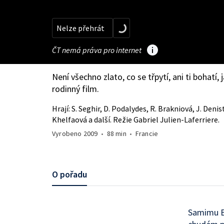
Nelze přehrát
ČT nemá práva pro internet
Není všechno zlato, co se třpytí, ani ti bohatí, 
rodinný film.
Hrají: S. Seghir, D. Podalydes, R. Brakniová, J. Denis
Khelfaová a další. Režie Gabriel Julien-Laferriere.
Vyrobeno
2009
•
88 min
•
Francie
O pořadu
Samimu Be