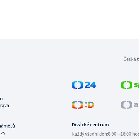
Česká t
no
trava
Divácké centrum
námětů
azy
každý všední den:
8:00—16:00 ho