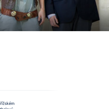
ařížském