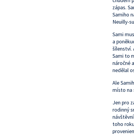
chudém př
zápas. Sa
Samiho na
Neuilly-su
Sami musí
a poněkud
šílenství
Sami to m
náročné a
nedělal o
Ale Samih
místo na 
Jen pro z
rodinný s
návštěvník
toho roku
provenien