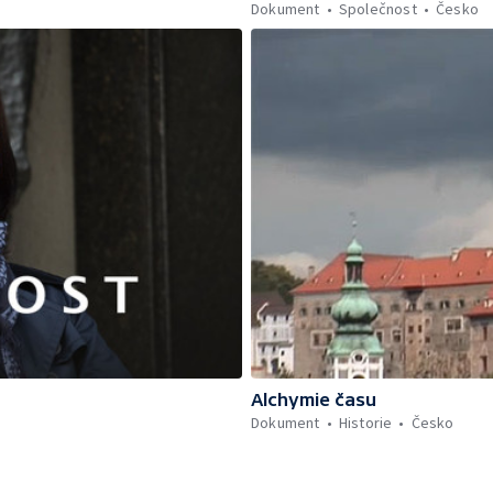
Dokument
Společnost
Česko
Alchymie času
Dokument
Historie
Česko