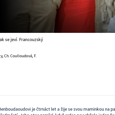
jak se jeví. Francouzský
ty, Ch. Coulloudová, F.
nboudaoudovi je čtrnáct let a žije se svou maminkou na p