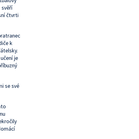
tbalový
 svěří
ní čtvrti
bratranec
diče k
řátelsky.
učení je
příbuzný
mi se své
nto
ónu
ekročily
 domácí