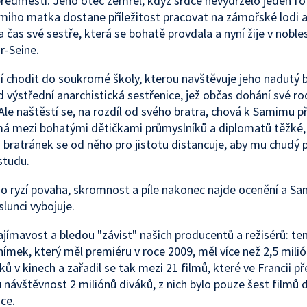
edměstí. Jeho otec zemřel, když srdce nevydrželo jeden fo
miho matka dostane příležitost pracovat na zámořské lodi a
 čas své sestře, která se bohatě provdala a nyní žije v nobles
r-Seine.
 chodit do soukromé školy, kterou navštěvuje jeho nadutý 
 výstřední anarchistická sestřenice, jež občas dohání své ro
. Ale naštěstí se, na rozdíl od svého bratra, chová k Samimu p
á mezi bohatými dětičkami průmyslníků a diplomatů těžké, 
 bratránek se od něho pro jistotu distancuje, aby mu chudý 
studu.
o ryzí povaha, skromnost a píle nakonec najde ocenění a Sa
slunci vybojuje.
ajímavost a bledou "závist" našich producentů a režisérů: te
nímek, který měl premiéru v roce 2009, měl více než 2,5 mili
ů v kinech a zařadil se tak mezi 21 filmů, které ve Francii př
 návštěvnost 2 miliónů diváků, z nich bylo pouze šest filmů
ce.