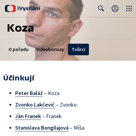
Close
Search
Koza
O pořadu
Videobonusy
Tvůrci
Účinkují
Peter Baláž
– Koza
Zvonko Lakčević
– Zvonko
Ján Franek
– Franek
Stanislava Bongilajová
– Míša