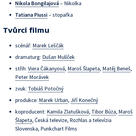
Nikola Bongilajová
– Nikolka
Tatiana Piussi
– stopařka
Tvůrci filmu
scénář:
Marek Leščák
dramaturg:
Dušan Mulíček
střih:
Viera Čákanyová
,
Maroš Šlapeta
,
Matěj Beneš
,
Peter Morávek
zvuk:
Tobiáš Potočný
produkce:
Marek Urban
,
Jiří Konečný
koproducent:
Kamila Zlatušková
,
Tibor Búza
,
Maroš
Šlapeta
,
Česká televize
,
Rozhlas a televízia
Slovenska
,
Punkchart Films