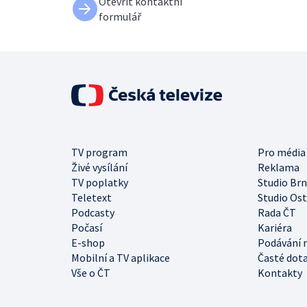
Otevřít kontaktní
formulář
TV program
Pro média
Živé vysílání
Reklama
TV poplatky
Studio Br
Teletext
Studio Os
Podcasty
Rada ČT
Počasí
Kariéra
E-shop
Podávání 
Mobilní a TV aplikace
Časté dot
Vše o ČT
Kontakty