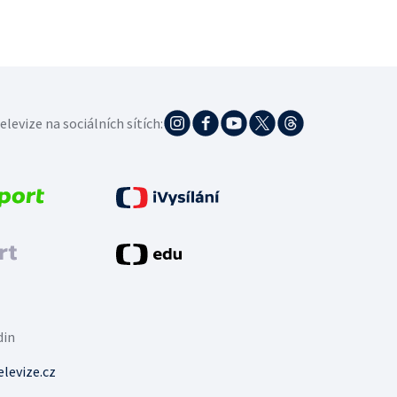
elevize na sociálních sítích:
din
levize.cz