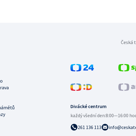
Česká t
no
trava
Divácké centrum
námětů
azy
každý všední den:
8:00—16:00 ho
261 136 113
info@ceskate