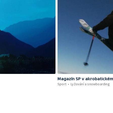
Magazín SP v akrobatickém
Sport
Lyžování a snowboarding