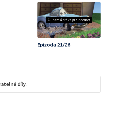
ČT nemá práva pro internet
Epizoda 21/26
telné díly.