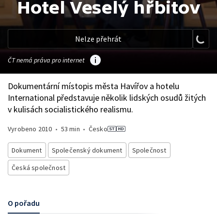
Hotel Veselý hřbitov
Nelze přehrát
ČT nemá práva pro internet
Dokumentární místopis města Havířov a hotelu
International představuje několik lidských osudů žitých
v kulisách socialistického realismu.
Vyrobeno
2010
•
53 min
•
Česko
Dokument
Společenský dokument
Společnost
Česká společnost
O pořadu