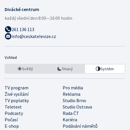
Divácké centrum
každý všední den:
8:00—16:00 hodin
261 136 113
info@ceskatelevize.cz
Vzhled
Světlý
Tmavý
Systém
TV program
Pro média
Živé vysílání
Reklama
TV poplatky
Studio Brno
Teletext
Studio Ostrava
Podcasty
Rada ČT
Počasí
Kariéra
E-shop
Podávání námětů